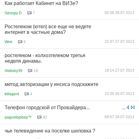
Как работает Кабинет на ВИЗе?
00:38 28.07.2013
Georgiy D
7
Ростелеком (ютел) все еще не ведете
интернет в частные дома?
22:47 27.07.2013
Wmr
9
ростелеком - колхозтелеком третья
неделя динамы.
19:14 27.07.2013
Aleksey39
19
метод авторизации у инсиса подскажите
10:39 26.07.2013
killagent
4
Телефон городской от Провайдера...
...
4
09:57 26.07.2013
paguokypbep™
82
чье телевидение на поселке шиловка ?