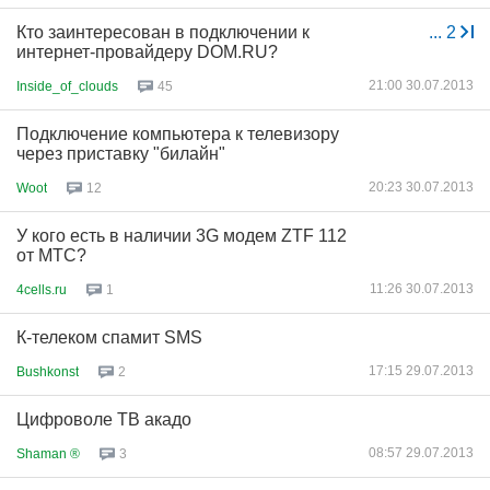
Кто заинтересован в подключении к
...
2
интернет-провайдеру DOM.RU?
21:00 30.07.2013
Inside_of_clouds
45
Подключение компьютера к телевизору
через приставку "билайн"
20:23 30.07.2013
Woot
12
У кого есть в наличии 3G модем ZTF 112
от МТС?
11:26 30.07.2013
4cells.ru
1
К-телеком спамит SMS
17:15 29.07.2013
Bushkonst
2
Цифроволе ТВ акадо
08:57 29.07.2013
Shaman ®
3