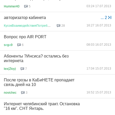
03:24 17.07.2013
Hummer40
5
авторизатор кабинета
...
2
16:27 16.07.2013
КусокВзаимодействияПотребносте
...
28
Вопрос про AIR PORT
08:03 16.07.2013
s
е
g
а
9
6
Абоненты ?Инсиса? остались без
интернета
17:04 15.07.2013
lex(Zloy)
7
После грозы в КаБиНЕТЕ пропадает
связь дней на 10
16:52 15.07.2013
novichec
3
Интернет челябинский тракт. Остановка
"16 км". СНТ Янтарь.