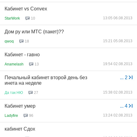
Кабинет vs Convex
13:05 06.08.2013
StarWork
10
Дом ру или МТС (пакет)??
15:21 05.08.2013
qwoq
18
Кабинет - гавно
19:54 02.08.2013
Anamelash
13
Печальный кабинет второй день без
...
2
инета на неделе
15:38 02.08.2013
Да
так
НЮ
27
Кабинет умер
...
4
13:24 02.08.2013
Ladyfire
96
кабинет Сдох