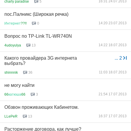
16:31 24.07.2013
charly paradise
5
пос.Палникс (Широкая речка)
14:20 23.07.2013
Интернет
??!!
0
Вопрос по TP-Link TL-WR740N
14:22 18.07.2013
4udoyulya
13
Какого провайдера 3G интернета
...
2
выбрать?
11:03 18.07.2013
shinnnik
36
не могу найти
21:54 17.07.2013
66
катюша
66
3
Обзвон проживающих Кабинетом.
16:37 17.07.2013
LLePeR
13
Расторжение договора, как лучше?