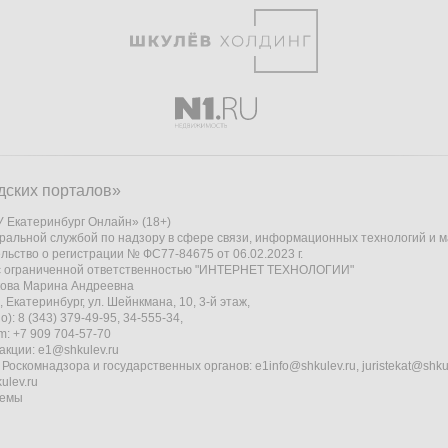
дских порталов»
 Екатеринбург Онлайн» (18+)
ральной службой по надзору в сфере связи, информационных технологий и 
льство о регистрации № ФС77-84675 от 06.02.2023 г.
 с ограниченной ответственностью "ИНТЕРНЕТ ТЕХНОЛОГИИ"
кова Марина Андреевна
 Екатеринбург, ул. Шейнкмана, 10, 3-й этаж,
): 8 (343) 379-49-95, 34-555-34,
am: +7 909 704-57-70
акции:
e1@shkulev.ru
 Роскомнадзора и государственных органов:
e1info@shkulev.ru
,
juristekat@shku
ulev.ru
темы