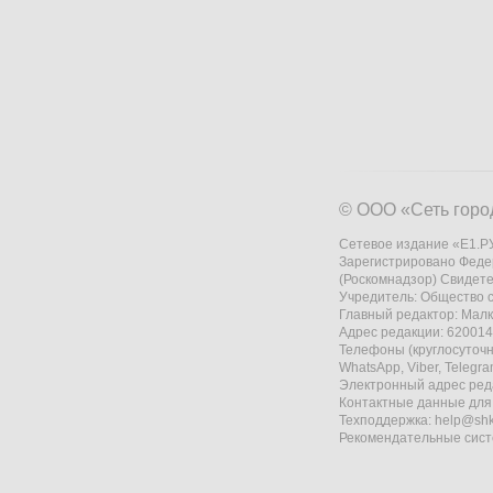
© ООО «Сеть горо
Сетевое издание «Е1.РУ
Зарегистрировано Феде
(Роскомнадзор) Свидете
Учредитель: Общество
Главный редактор: Мал
Адрес редакции: 620014,
Телефоны (круглосуточно
WhatsApp, Viber, Telegr
Электронный адрес ред
Контактные данные для
Техподдержка:
help@shk
Рекомендательные сис