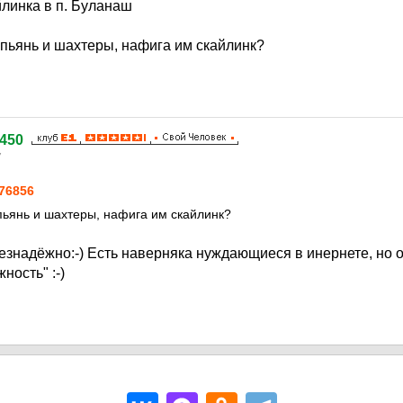
йлинка в п. Буланаш
 пьянь и шахтеры, нафига им скайлинк?
450
7
76856
пьянь и шахтеры, нафига им скайлинк?
езнадёжно:-) Есть наверняка нуждающиеся в инернете, но о
ость" :-)