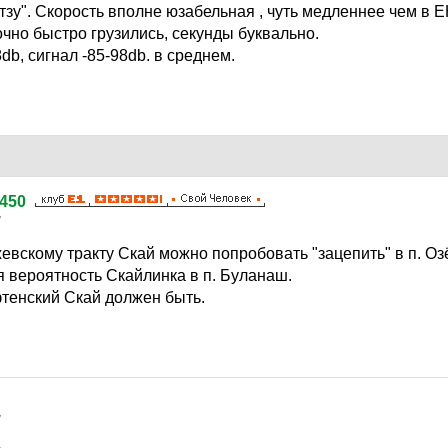
тзу". Скорость вполне юзабельная , чуть медленнее чем в Е
чно быстро грузились, секунды буквально.
db, сигнал -85-98db. в среднем.
450
7
евскому тракту Скай можно попробовать "зацепить" в п. Оз
я вероятность Скайлинка в п. Буланаш.
фтенский Скай должен быть.
7