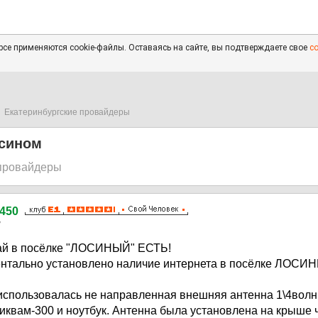
се применяются cookie-файлы. Оставаясь на сайте, вы подтверждаете свое
с
Екатеринбургские провайдеры
осином
 провайдеры
450
7
кай в посёлке "ЛОСИНЫЙ" ЕСТЬ!
нтально установлено наличие интернета в посёлке ЛОСИ
использовалась не направленная внешняя антенна 1\4волн
иквам-300 и ноутбук. Антенна была установлена на крыше ч