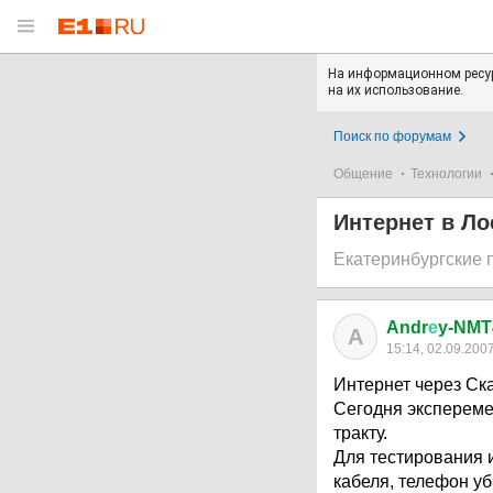
На информационном ресур
на их использование.
Поиск по форумам
Общение
Технологии
Интернет в Л
Екатеринбургские
Andr
е
y-NMT
A
15:14, 02.09.200
Интернет через С
Сегодня экспереме
тракту.
Для тестирования 
кабеля, телефон уб