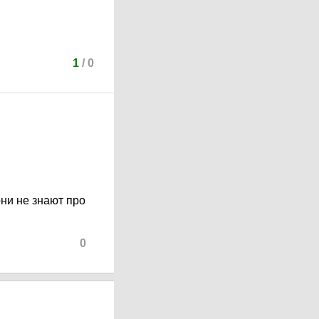
1
/
0
ни не знают про
0