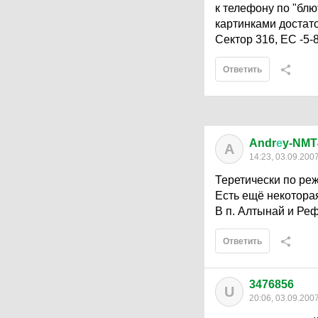
к телефону по "блю
картинками достато
Сектор 316, ЕС -5-8
Ответить
Andr
е
y-NMT
A
14:23, 03.09.200
Теретически по реж
Есть ещё некотора
В п. Алтынай и Ре
Ответить
3476856
U
20:06, 03.09.200