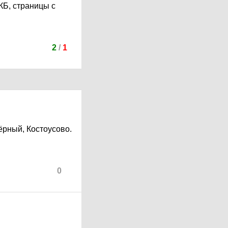
КБ, страницы с
2
/
1
ёрный, Костоусово.
0