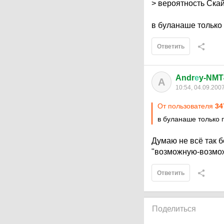
> вероятность Ска
в буланаше только
Ответить
Andr
е
y-NMT
A
10:54, 04.09.200
От пользователя
34
в буланаше только 
Думаю не всё так б
"возможную-возможн
Ответить
Поделиться