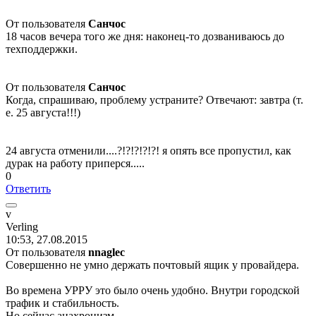
От пользователя
Санчос
18 часов вечера того же дня: наконец-то дозваниваюсь до
техподдержки.
От пользователя
Санчос
Когда, спрашиваю, проблему устраните? Отвечают: завтра (т.
е. 25 августа!!!)
24 августа отменили....?!?!?!?!?! я опять все пропустил, как
дурак на работу приперся.....
0
Ответить
v
Verling
10:53, 27.08.2015
От пользователя
nnaglec
Совершенно не умно держать почтовый ящик у провайдера.
Во времена УРРУ это было очень удобно. Внутри городской
трафик и стабильность.
Но сейчас анахронизм.