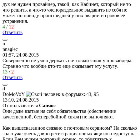
дух не нужен провайдер, такой, как Кабинет, который не то
что решить, а что-то членораздельное выдавить из себя не
может по поводу происшедшей у них аварии и сроков её
устранения.
4
/
12
Ответить
n
nnaglec
01:57, 24.08.2015
Совершенно не умно держать почтовый ящик у провайдера.
Странно что вообще кто-то еще оказывает эту услугу.
13
/
2
Ответить
d
DoMoVoY
13:10, 24.08.2015
От пользователя
Санчос
Они даже взятые на себя обязательства (обеспечение
качественной, бесперебойной связи) не выполняют.
Как вышесказанное связано с почтовым сервисом? На сколько
знаю уже очень давно регистрация новых ящиков недоступна.
Если Вам нужен почтовый сервис, то обратитесь к