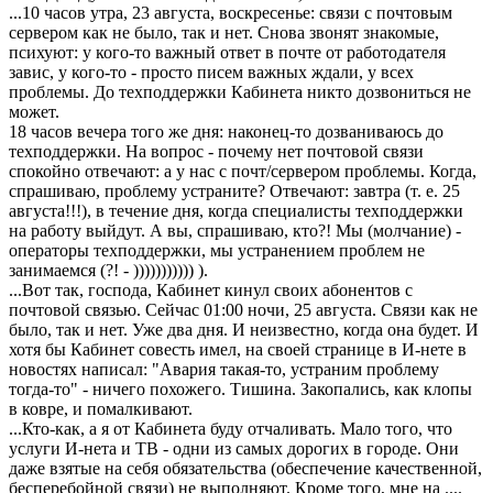
...10 часов утра, 23 августа, воскресенье: связи с почтовым
сервером как не было, так и нет. Снова звонят знакомые,
психуют: у кого-то важный ответ в почте от работодателя
завис, у кого-то - просто писем важных ждали, у всех
проблемы. До техподдержки Кабинета никто дозвониться не
может.
18 часов вечера того же дня: наконец-то дозваниваюсь до
техподдержки. На вопрос - почему нет почтовой связи
спокойно отвечают: а у нас с почт/сервером проблемы. Когда,
спрашиваю, проблему устраните? Отвечают: завтра (т. е. 25
августа!!!), в течение дня, когда специалисты техподдержки
на работу выйдут. А вы, спрашиваю, кто?! Мы (молчание) -
операторы техподдержки, мы устранением проблем не
занимаемся (?! - ))))))))))) ).
...Вот так, господа, Кабинет кинул своих абонентов с
почтовой связью. Сейчас 01:00 ночи, 25 августа. Связи как не
было, так и нет. Уже два дня. И неизвестно, когда она будет. И
хотя бы Кабинет совесть имел, на своей странице в И-нете в
новостях написал: "Авария такая-то, устраним проблему
тогда-то" - ничего похожего. Тишина. Закопались, как клопы
в ковре, и помалкивают.
...Кто-как, а я от Кабинета буду отчаливать. Мало того, что
услуги И-нета и ТВ - одни из самых дорогих в городе. Они
даже взятые на себя обязательства (обеспечение качественной,
бесперебойной связи) не выполняют. Кроме того, мне на ....