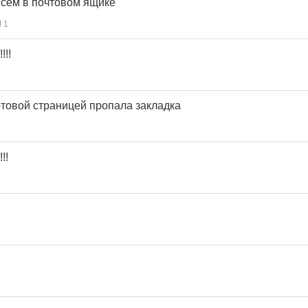
исем в почтовом ящике
1
!!!
ртовой страницей пропала закладка
!!
0