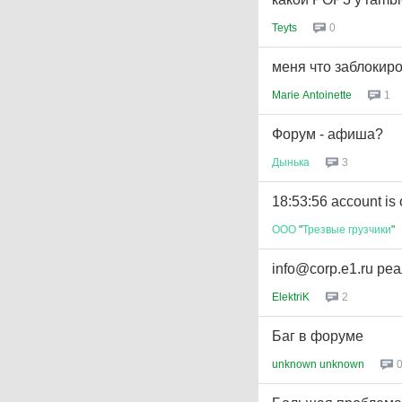
Teyts
0
меня что заблокир
Marie Antoinette
1
Форум - афиша?
Дынька
3
18:53:56 account is 
ООО
"
Трезвые
грузчики
"
info@corp.e1.ru ре
ElektriK
2
Баг в форуме
unknown unknown