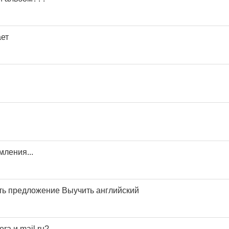
ает
мления...
ь предложение Выучить английский
ra и mail.ru?