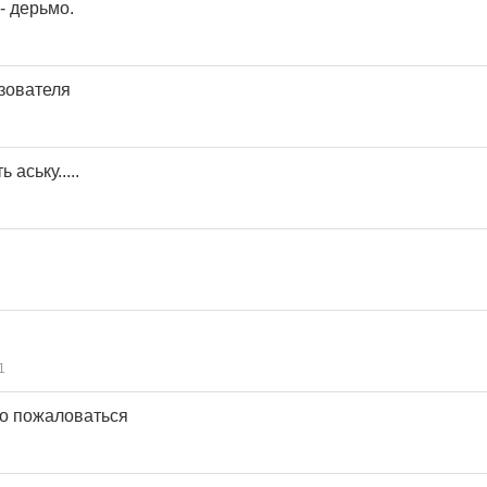
- дерьмо.
зователя
 аську.....
1
о пожаловаться