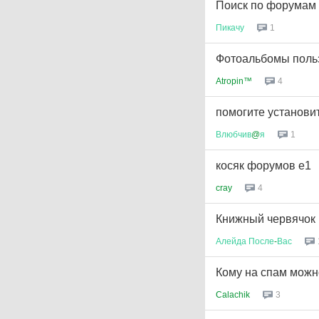
Поиск по форумам 
Пикачу
1
Фотоальбомы поль
Atropin™
4
помогите установить
Влюбчив
@
я
1
косяк форумов e1
cray
4
Книжный червячок
Алейда
После
-
Вас
Кому на спам можн
Calachik
3