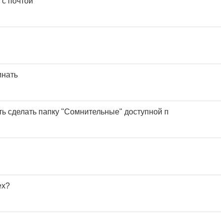
с почтой
инать
ть сделать папку "Сомнительные" доступной п
ex?