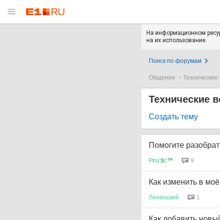
На информационном ресур
на их использование.
Поиск по форумам
Общение
Технические 
Технические в
Создать тему
Помогите разобрать
Р
r
ас
ti
с
™
9
Как изменить в мо
Ленинский
1
Как добавить новы