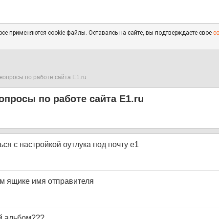
се применяются cookie-файлы. Оставаясь на сайте, вы подтверждаете свое
с
вопросы по работе сайта E1.ru
опросы по работе сайта E1.ru
ся с настройкой оутлука под почту е1
ём ящике имя отправителя
й альбом???