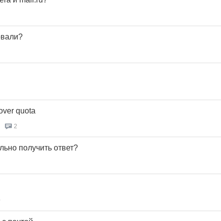
овали?
over quota
2
ально получить ответ?
0