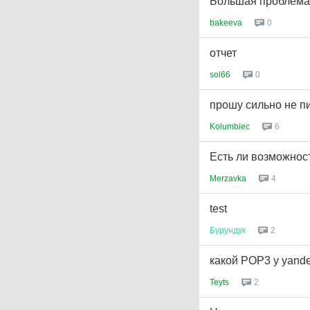
Большая проблема 
bakeeva
0
отчет
sol66
0
прошу сильно не п
Kolumbiec
6
Есть ли возможнос
Merzavka
4
test
Бурундук
2
какой POP3 у yand
Teyts
2