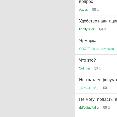
вопрос
Axess
1
Удобство навигаци
lippity slick
0
Ярмарка
ООО
"
Трезвые
грузчики
"
Что это?
Solnika
1
Не хватает форума
_
КРАСНЫЙ
_
1
Не могу "попасть" 
ddfgdfgdfgftrg
2