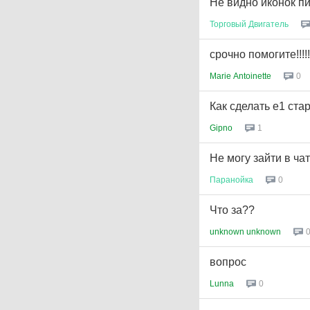
Не видно иконок п
Торговый
Двигатель
срочно помогите!!!!!!
Marie Antoinette
0
Как сделать е1 ста
Gipno
1
Не могу зайти в чат!
Паранойка
0
Что за??
unknown unknown
вопрос
Lunna
0