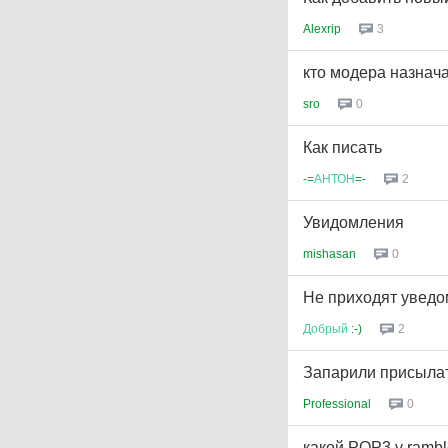
Alexrip
3
кто модера назнач
sro
0
Как писать
-=
АНТОН
=-
2
Увидомления
mishasan
0
Не приходят уведо
Добрый
:-)
2
Запарили присылат
Professional
0
какой POP3 у ramble