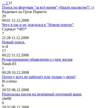
...
2
Поиск по форумам "за всё время" убрали насовсем?? ;-(
Вадимыч
на
Грозе
Паркета
29
00:01 12.12.2008
Чего я так и не дождался в "Новом поиске"
Су
p
ик
a
т
*485*
7
21:28 11.12.2008
Новый поиск.
w-d
17
00:22 11.12.2008
Редактирование объявления о сдаче жилья
Natali-83
1
00:28 10.12.2008
Почта у всех не работает или только у меня?
И
.
о
.
ника
6
20:55 08.12.2008
Пересылка писем на резервный почтовый ящик
che08
0
20:32 08.12.2008