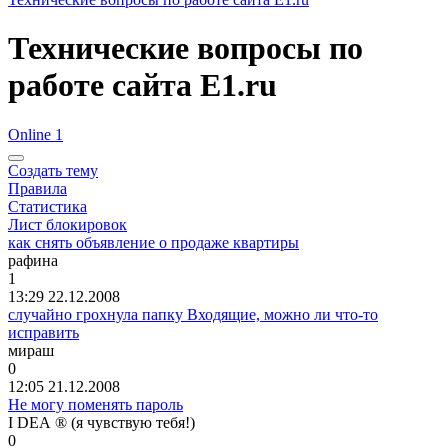
Технические вопросы по
работе сайта E1.ru
Online 1
Создать тему
Правила
Статистика
Лист блокировок
как снять объявление о продаже квартиры
рафина
1
13:29 22.12.2008
случайно грохнула папку Входящие, можно ли что-то
исправить
мираш
0
12:05 21.12.2008
Не могу поменять пароль
I DEA ® (
я
чувствую
тебя
!)
0