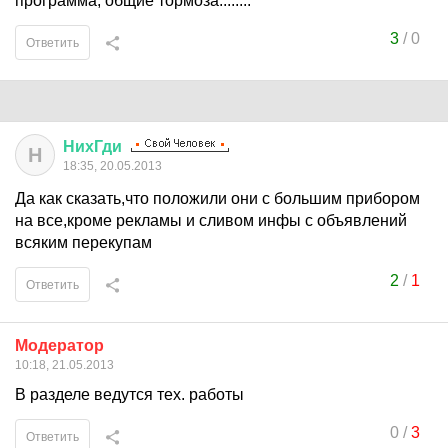
программа, общие тормоза........
3
/
0
Ответить
НихГди
Н
18:35, 20.05.2013
Да как сказать,что положили они с большим прибором
на все,кроме рекламы и сливом инфы с объявлений
всяким перекупам
2
/
1
Ответить
Модератор
10:18, 21.05.2013
В разделе ведутся тех. работы
0
/
3
Ответить