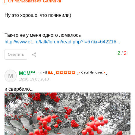
От пользователя
Garinskii
Ну это хорошо, что починили)
Так-то не у меня одного ломалось
http://www.e1.ru/talk/forum/read.php?f=67&i=642216...
2
/
2
Ответить
M
С
M™
M
19:30, 19.05.2010
и свербило...