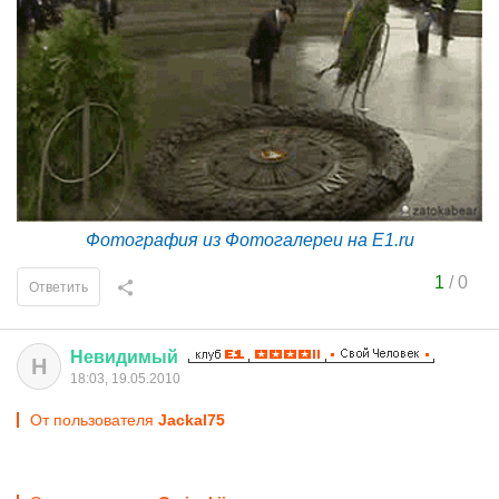
Фотография из Фотогалереи на E1.ru
1
/
0
Ответить
Невидимый
Н
18:03, 19.05.2010
От пользователя
Jackal75