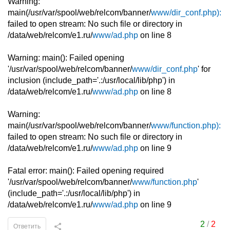
Warning:
main(/usr/var/spool/web/relcom/banner/
www/dir_conf.php):
failed to open stream: No such file or directory in
/data/web/relcom/e1.ru/
www/ad.php
on line 8
Warning: main(): Failed opening
'/usr/var/spool/web/relcom/banner/
www/dir_conf.php
' for
inclusion (include_path='.:/usr/local/lib/php') in
/data/web/relcom/e1.ru/
www/ad.php
on line 8
Warning:
main(/usr/var/spool/web/relcom/banner/
www/function.php):
failed to open stream: No such file or directory in
/data/web/relcom/e1.ru/
www/ad.php
on line 9
Fatal error: main(): Failed opening required
'/usr/var/spool/web/relcom/banner/
www/function.php
'
(include_path='.:/usr/local/lib/php') in
/data/web/relcom/e1.ru/
www/ad.php
on line 9
2
/
2
Ответить