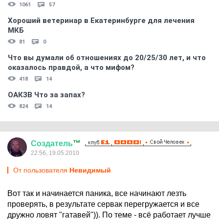
1061
57
Хороший ветеринар в Екатеринбурге для лечения
МКБ
81
0
Что вы думали об отношениях до 20/25/30 лет, и что
оказалось правдой, а что мифом?
418
14
ОАКЗВ Что за запах?
824
14
Создатель
™
22:56, 19.05.2010
От пользователя
Невидимый
Вот так и начинается паника, все начинают лезть
проверять, в результате сервак перегружается и все
дружно ловят "гатавей")). По теме - всё работает лучше