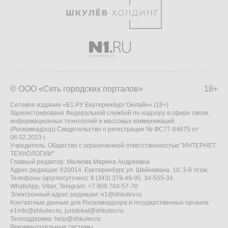
© ООО «Сеть городских порталов»
18+
Сетевое издание «Е1.РУ Екатеринбург Онлайн» (18+)
Зарегистрировано Федеральной службой по надзору в сфере связи,
информационных технологий и массовых коммуникаций
(Роскомнадзор) Свидетельство о регистрации № ФС77-84675 от
06.02.2023 г.
Учредитель: Общество с ограниченной ответственностью "ИНТЕРНЕТ
ТЕХНОЛОГИИ"
Главный редактор: Малкова Марина Андреевна
Адрес редакции: 620014, Екатеринбург, ул. Шейнкмана, 10, 3-й этаж,
Телефоны (круглосуточно): 8 (343) 379-49-95, 34-555-34,
WhatsApp, Viber, Telegram: +7 909 704-57-70
Электронный адрес редакции:
e1@shkulev.ru
Контактные данные для Роскомнадзора и государственных органов:
e1info@shkulev.ru
,
juristekat@shkulev.ru
Техподдержка:
help@shkulev.ru
Рекомендательные системы