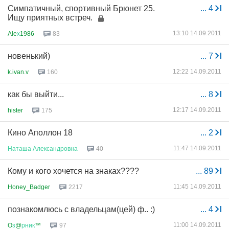
Симпатичный, спортивный Брюнет 25.
...
4
Ищу приятных встреч.
13:10 14.09.2011
Ale
х
1986
83
новенький)
...
7
12:22 14.09.2011
k.ivan.v
160
как бы выйти...
...
8
12:17 14.09.2011
hister
175
Кино Аполлон 18
...
2
11:47 14.09.2011
Наташа
Александровна
40
Кому и кого хочется на знаках????
...
89
11:45 14.09.2011
Honey_Badger
2217
познакомлюсь с владельцам(цей) ф.. :)
...
4
11:00 14.09.2011
O
з
@
рник
™
97