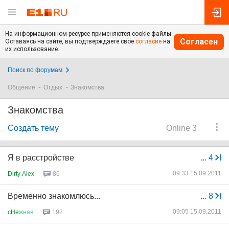
На информационном ресурсе применяются cookie-файлы.
Согласен
Оставаясь на сайте, вы подтверждаете свое
согласие
на
их использование.
Поиск по форумам
Общение
Отдых
Знакомства
Знакомства
Создать тему
Online 3
Я в расстройстве
...
4
09:33 15.09.2011
Dirty Alex
86
Временно знакомлюсь...
...
8
09:05 15.09.2011
cHe
жная
192