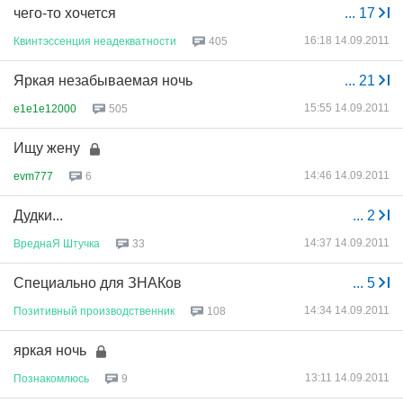
чего-то хочется
...
17
16:18 14.09.2011
Квинтэссенция
неадекватности
405
Яркая незабываемая ночь
...
21
15:55 14.09.2011
e1e1e12000
505
Ищу жену
14:46 14.09.2011
evm777
6
Дудки...
...
2
14:37 14.09.2011
ВреднаЯ
Штучка
33
Специально для ЗНАКов
...
5
14:34 14.09.2011
Позитивный
производственник
108
яркая ночь
13:11 14.09.2011
Познакомлюсь
9