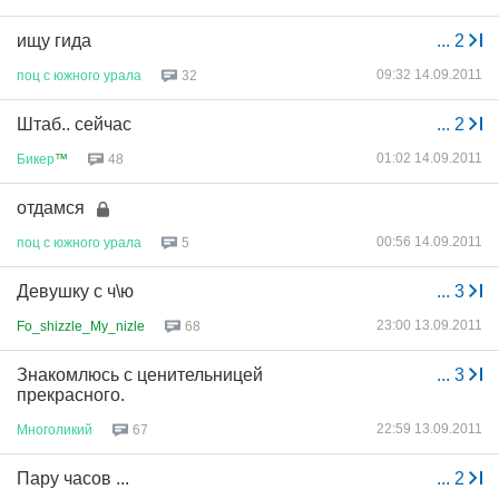
ищу гида
...
2
09:32 14.09.2011
поц
с
южного
урала
32
Штаб.. сейчас
...
2
01:02 14.09.2011
Бикер
™
48
отдамся
00:56 14.09.2011
поц
с
южного
урала
5
Девушку с ч\ю
...
3
23:00 13.09.2011
Fo_shizzle_My_nizle
68
Знакомлюсь с ценительницей
...
3
прекрасного.
22:59 13.09.2011
Многоликий
67
Пару часов ...
...
2