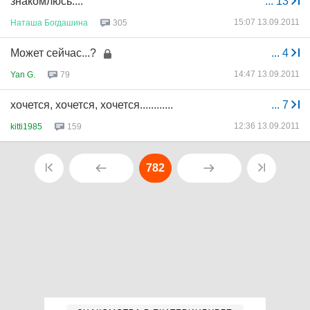
знакомлюсь....
...
13
15:07 13.09.2011
Наташа
Богдашина
305
Может сейчас...?
...
4
14:47 13.09.2011
Yan G.
79
хочется, хочется, хочется............
...
7
12:36 13.09.2011
kitti1985
159
782