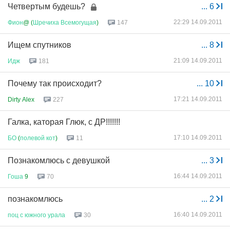
Четвертым будешь?
...
6
22:29 14.09.2011
Фион
@ (
Шречиха
Всемогущая
)
147
Ищем спутников
...
8
21:09 14.09.2011
Идж
181
Почему так происходит?
...
10
17:21 14.09.2011
Dirty Alex
227
Галка, каторая Глюк, с ДР!!!!!!!
17:10 14.09.2011
БО
(
полевой
кот
)
11
Познакомлюсь с девушкой
...
3
16:44 14.09.2011
Гоша
9
70
познакомлюсь
...
2
16:40 14.09.2011
поц
с
южного
урала
30