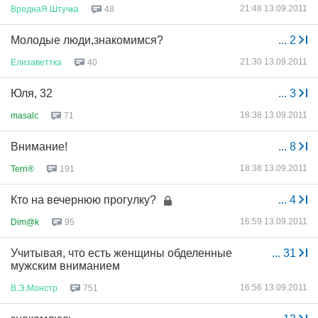
21:48 13.09.2011
ВреднаЯ
Штучка
48
Молодые люди,знакомимся?
...
2
21:30 13.09.2011
Елизаветтка
40
Юля, 32
...
3
18:38 13.09.2011
masalc
71
Внимание!
...
8
18:38 13.09.2011
Terri®
191
Кто на вечернюю прогулку?
...
4
16:59 13.09.2011
Dim@k
95
Учитывая, что есть женщины обделенные
...
31
мужским вниманием
16:56 13.09.2011
В
.
Э
.
Монстр
751