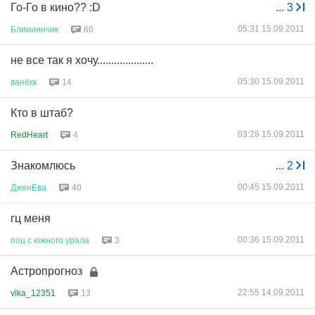
Го-Го в кино?? :D
...
3
05:31 15.09.2011
Блиииинчик
60
не все так я хочу....................
05:30 15.09.2011
ванёкк
14
Кто в штаб?
03:28 15.09.2011
RedHeart
4
Знакомлюсь
...
2
00:45 15.09.2011
ДженЕва
40
гц меня
00:36 15.09.2011
поц
с
южного
урала
3
Астропрогноз
22:55 14.09.2011
vika_12351
13