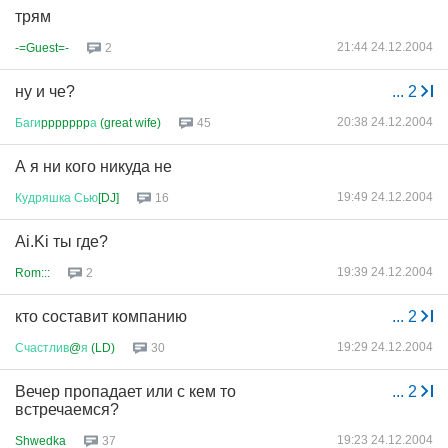
трям
21:44 24.12.2004
-=Guest=-
2
ну и че?
...
2
20:38 24.12.2004
Баги
ppppppp
а
(great wife)
45
А я ни кого никуда не
19:49 24.12.2004
Кудряшка
Сью
[DJ]
16
Ai.Ki ты где?
19:39 24.12.2004
Rom:::
2
кто составит компанию
...
2
19:29 24.12.2004
Счастлив
@
я
(LD)
30
Вечер пропадает или с кем то
...
2
встречаемся?
19:23 24.12.2004
Shwedka
37