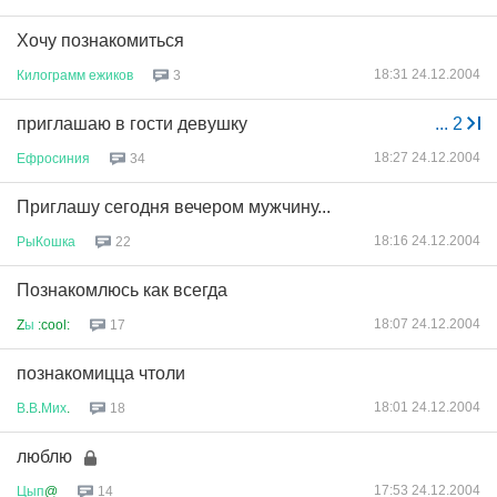
Хочу познакомиться
18:31 24.12.2004
Килограмм
ежиков
3
приглашаю в гости девушку
...
2
18:27 24.12.2004
Ефросиния
34
Приглашу сегодня вечером мужчину...
18:16 24.12.2004
РыКошка
22
Познакомлюсь как всегда
18:07 24.12.2004
Z
ы
:cool:
17
познакомицца чтоли
18:01 24.12.2004
В
.
В
.
Мих
.
18
люблю
17:53 24.12.2004
Цып
@
14