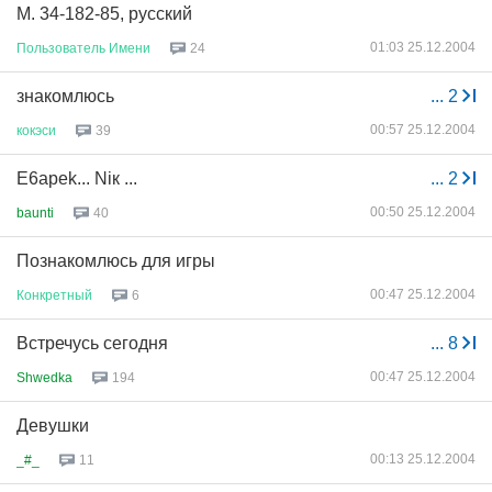
М. 34-182-85, русский
01:03 25.12.2004
Пользователь
Имени
24
знакомлюсь
...
2
00:57 25.12.2004
кокэси
39
E6apek... Niк ...
...
2
00:50 25.12.2004
baunti
40
Познакомлюсь для игры
00:47 25.12.2004
Конкретный
6
Встречусь сегодня
...
8
00:47 25.12.2004
Shwedka
194
Девушки
00:13 25.12.2004
_#_
11