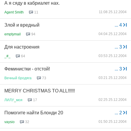
А я сяду в кабриалет нах.
11:08 25.12.2004
Agent Smith
11
Злой и вредный
...
4
04:04 25.12.2004
emptymail
94
Для настроения
...
3
03:53 25.12.2004
_#_
64
Феминистки - отстой!
...
3
03:21 25.12.2004
Вечный
бродяга
73
MERRY CHRISTMAS TO ALL!!!!!!
02:25 25.12.2004
ЛИЛУ
_
моя
17
Помогите найти Блонди 20
...
2
01:50 25.12.2004
vaysio
32