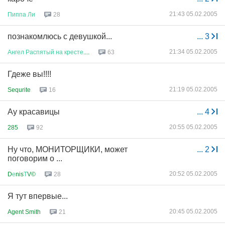
21:43 05.02.2005
Пиппа
Ли
28
познакомлюсь с девушкой...
...
3
21:34 05.02.2005
Ангел
Распятый
на
кресте
....
63
Гдеже вы!!!!
21:19 05.02.2005
Sequrite
16
Ау красавицы
...
4
20:55 05.02.2005
285
92
Ну что, МОНИТОРЩИКИ, может
...
2
поговорим о ...
20:52 05.02.2005
D
е
nis
Т
V©
28
Я тут впервые...
20:45 05.02.2005
Agent Smith
21