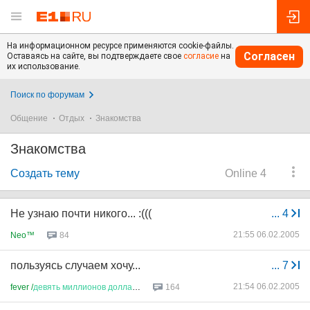
На информационном ресурсе применяются cookie-файлы.
Согласен
Оставаясь на сайте, вы подтверждаете свое
согласие
на
их использование.
Поиск по форумам
Общение
Отдых
Знакомства
Знакомства
Создать тему
Online 4
Не узнаю почти никого... :(((
...
4
21:55 06.02.2005
Neo™
84
пользуясь случаем хочу...
...
7
21:54 06.02.2005
fever /
девять
миллионов
доллар
...
164