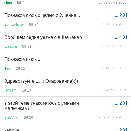
03:52 06.02.2005
strim
40
Познакомлюсь с целью обучения...
...
2
00:30 06.02.2005
Syntax
Е
rror
34
Вообщем седня уезжаю в Качканар
...
4
23:59 05.02.2005
Шведка
91
Познакомлюсь...
23:54 05.02.2005
T
е
d
12
Здравствуйте..... :) Очарование))))
23:34 05.02.2005
Нури
™
13
в этой теме знакомлюсь с умными
...
2
мальчиками
23:28 05.02.2005
В
.
В
.
Мих
.
26
кароче
...
2