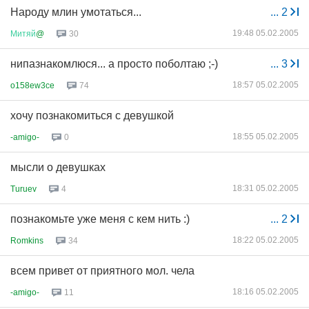
Народу млин умотаться...
...
2
19:48 05.02.2005
Митяй
@
30
нипазнакомлюся... а просто поболтаю ;-)
...
3
18:57 05.02.2005
o158ew3ce
74
хочу познакомиться с девушкой
18:55 05.02.2005
-amigo-
0
мысли о девушках
18:31 05.02.2005
Turuev
4
познакомьте уже меня с кем нить :)
...
2
18:22 05.02.2005
Romkins
34
всем привет от приятного мол. чела
18:16 05.02.2005
-amigo-
11