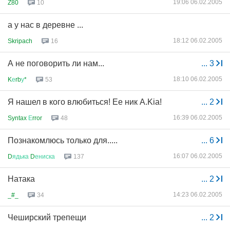
19:06 06.02.2005
Z80
10
а у нас в деревне ...
18:12 06.02.2005
Skripach
16
А не поговорить ли нам...
...
3
18:10 06.02.2005
K
е
rb
у
*
53
Я нашел в кого влюбиться! Ее ник A.Kia!
...
2
16:39 06.02.2005
Syntax
Е
rror
48
Познакомлюсь только для.....
...
6
16:07 06.02.2005
D
ядька
D
ениска
137
Натака
...
2
14:23 06.02.2005
_#_
34
Чеширский трепещи
...
2