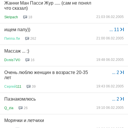
Жанни Ман Пасси Жур ..... (сам не понял
что сказал)
21:03 06.02.2005
Skripach
18
ищем папу))
...
11
21:00 06.02.2005
Пиппа
Ли
262
Массаж ... :)
19:48 06.02.2005
D
е
nis
Т
V©
16
Очень люблю женщин в возрасте 20-35
...
2
лет
19:43 06.02.2005
Сергей
111
39
Пазнакомлюсь
...
2
19:10 06.02.2005
Q_zia
26
Морячки и летчихи