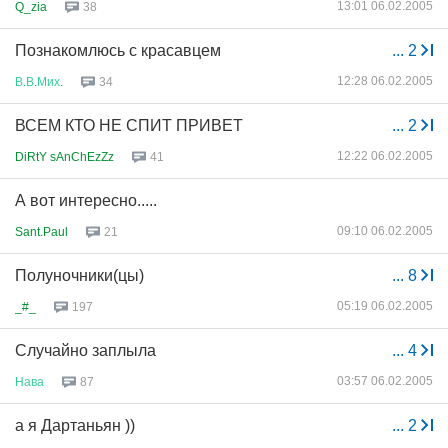
13:01 06.02.2005
Q_zia
38
Познакомлюсь с красавцем
...
2
12:28 06.02.2005
В
.
В
.
Мих
.
34
ВСЕМ КТО НЕ СПИТ ПРИВЕТ
...
2
12:22 06.02.2005
DiRtY sAnChEzZz
41
А вот интересно.....
09:10 06.02.2005
Sant.Paul
21
Полуночники(цы)
...
8
05:19 06.02.2005
_#_
197
Случайно заплыла
...
4
03:57 06.02.2005
Нава
87
а я Дартаньян ))
...
2