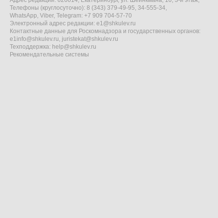
Адрес редакции: 620014, Екатеринбург, ул. Шейнкмана, 10, 3-й этаж,
Телефоны (круглосуточно): 8 (343) 379-49-95, 34-555-34,
WhatsApp, Viber, Telegram: +7 909 704-57-70
Электронный адрес редакции:
e1@shkulev.ru
Контактные данные для Роскомнадзора и государственных органов:
e1info@shkulev.ru
,
juristekat@shkulev.ru
Техподдержка:
help@shkulev.ru
Рекомендательные системы