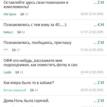
Оставляйте здесь свои пожелания и
...
2
комплементы!
18:50 12.02.2005
Old Spice
33
Познакомлюсь с тем кому за 40.....:)
...
4
17:47 12.02.2005
fialka-1
94
Познакомлюсь, пообщаюсь, приглашу
...
2
17:42 12.02.2005
^^^
37
ОФФ кто-нибудь, расскажите мне
подоходчивее, как поместить фотку в сво
16:44 12.02.2005
Lastik
24
Как вчера было то в кабаке?
...
2
16:05 12.02.2005
Ветер
северный
46
Дрям.Ночь была горячей.
...
2