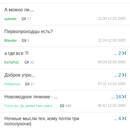
А можно ли....
11:35 12.02.2005
aubade
17
Первопроходцы есть?
11:24 12.02.2005
Blander
6
а где все ?!
...
2
09:24 12.02.2005
KaTaPuC
32
Доброе утро...
...
2
07:11 12.02.2005
Романтик
37
Новомодное течение - ...
...
14
05:42 12.02.2005
Гость
из
...(
а
,
млин
!
Уже
сам
н
...
346
Ночные мысли тех, кому почти три
...
4
пополуночи)