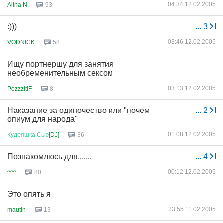
04:34 12.02.2005
Alina N
93
:)))
...
3
03:46 12.02.2005
VODNICK
58
Ищу портнершу для занятия
необременительным сексом
03:13 12.02.2005
PozzzitiF
8
Наказание за одиночество или "почем
...
2
опиум для народа"
01:08 12.02.2005
Кудряшка
Сью
[DJ]
36
Познакомлюсь для.......
...
4
00:12 12.02.2005
^^^
80
Это опять я
23:55 11.02.2005
mautin
13