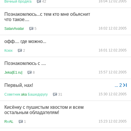
16:04 12.02.2005
Вечный
бродяга
42
Познакомлюсь...с тем кто мне обьяснит
что такое....
16:02 12.02.2005
SatanAvatar
5
офф.... где можно...
16:01 12.02.2005
Ксюх
2
Познакомлюсь с ....
15:57 12.02.2005
Jeka[E1.ru]
8
Первый, нах!
...
2
15:30 12.02.2005
Советник
aka
Башедуругу
31
Кисёнку с пушистым хвостом и всем
остальным обладателям!
15:23 12.02.2005
R
е
AL
1