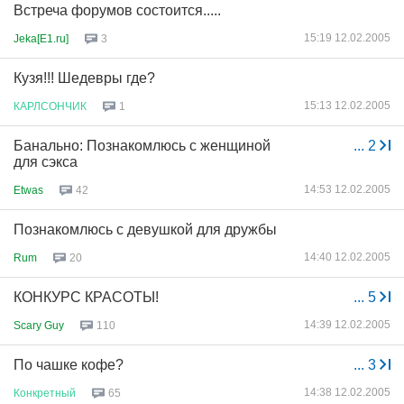
Встреча форумов состоится.....
15:19 12.02.2005
Jeka[E1.ru]
3
Кузя!!! Шедевры где?
15:13 12.02.2005
КАРЛСОНЧИК
1
Банально: Познакомлюсь с женщиной
...
2
для сэкса
14:53 12.02.2005
Etwas
42
Познакомлюсь с девушкой для дружбы
14:40 12.02.2005
Rum
20
КОНКУРС КРАСОТЫ!
...
5
14:39 12.02.2005
Scary Guy
110
По чашке кофе?
...
3
14:38 12.02.2005
Конкретный
65