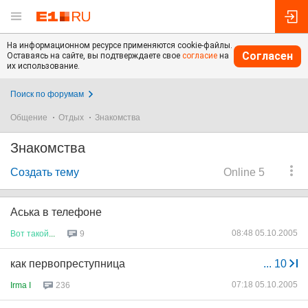
На информационном ресурсе применяются cookie-файлы.
Согласен
Оставаясь на сайте, вы подтверждаете свое
согласие
на
их использование.
Поиск по форумам
Общение
Отдых
Знакомства
Знакомства
Создать тему
Online 5
Аська в телефоне
08:48 05.10.2005
Вот
такой
...
9
как первопреступница
...
10
07:18 05.10.2005
Irma I
236