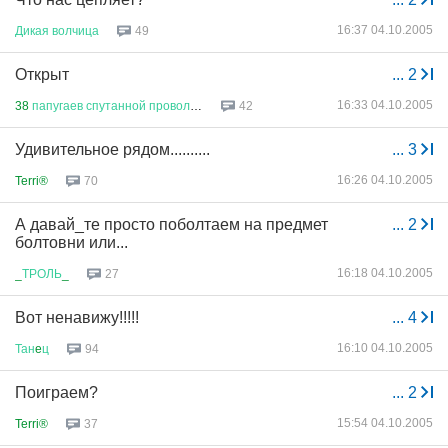
16:37 04.10.2005
Дикая
волчица
49
Открыт
...
2
16:33 04.10.2005
38
папугаев
спутанной
проволок
...
42
Удивительное рядом..........
...
3
16:26 04.10.2005
Terri®
70
А давай_те просто поболтаем на предмет
...
2
болтовни или...
16:18 04.10.2005
_
ТРОЛЬ
_
27
Вот ненавижу!!!!!
...
4
16:10 04.10.2005
Тан
e
ц
94
Поиграем?
...
2
15:54 04.10.2005
Terri®
37