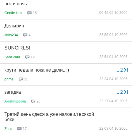
вот и ночь...
00:45 05.10.2005
Gentle kiss
15
Дельфин
23:55 04.10.2005
links234
4
SUNGIRLS!
23:54 04.10.2005
Sant.Paul
12
крути педали пока не дали.. :)
...
2
23:34 04.10.2005
prime
35
загадка
...
2
22:27 04.10.2005
Анимишкина
28
Третий день сдеся а уже наловил всякой
бяки
22:09 04.10.2005
Zess
17