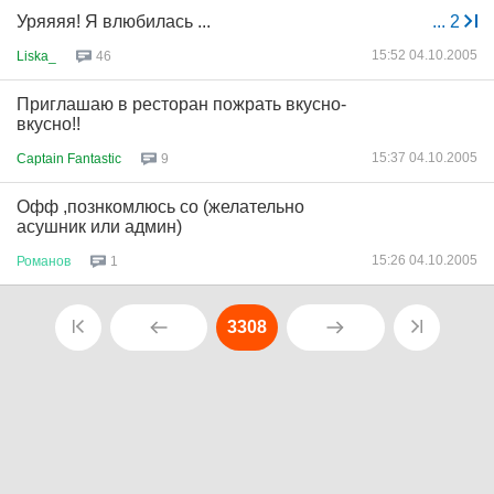
Уряяяя! Я влюбилась ...
...
2
15:52 04.10.2005
Liska_
46
Приглашаю в ресторан пожрать вкусно-
вкусно!!
15:37 04.10.2005
Captain Fantastic
9
Офф ,познкомлюсь со (желательно
асушник или админ)
15:26 04.10.2005
Романов
1
3308