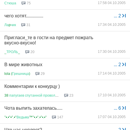
17:58 04.10.2005
Стюша
75
чего хотят...............
...
2
17:34 04.10.2005
Ла
p
чик
31
Пригласи_те в гости на предмет пожрать
вкусно-вкусно!
17:30 04.10.2005
_
ТРОЛЬ
_
20
В мире животных
...
2
17:14 04.10.2005
lola (
Грешница
)
29
Комментарии к конкурцу )
17:10 04.10.2005
38
папугаев
спутанной
проволок
...
23
Чота выпить захателась.....
...
6
17:07 04.10.2005
°•.•°•°.•°
Ведьма
™°•.•°.•°•.•°
147
Что нас цепляет?
...
2