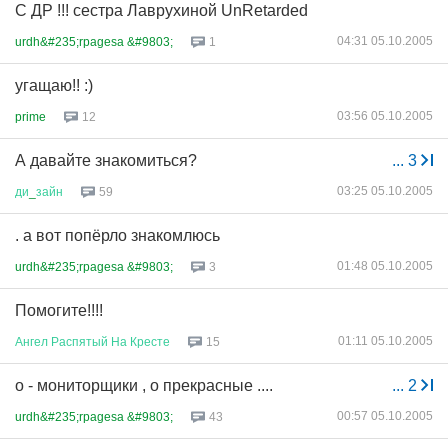
С ДР !!! сестра Лаврухиной UnRetarded
04:31 05.10.2005
urdh&#235;rpagesa &#9803;
1
угащаю!! :)
03:56 05.10.2005
prime
12
А давайте знакомиться?
...
3
03:25 05.10.2005
ди
_
зайн
59
. а вот попёрло знакомлюсь
01:48 05.10.2005
urdh&#235;rpagesa &#9803;
3
Помогите!!!!
01:11 05.10.2005
Ангел
Распятый
На
Кресте
15
о - мониторщики , о прекрасные ....
...
2
00:57 05.10.2005
urdh&#235;rpagesa &#9803;
43