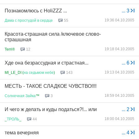
Познакомлюсь с HoliZZZ ...
...
3
19:36 04.10.2005
Дама
с
простудой
в
сердце
55
Красота-страшная сила /ключевое слово-
страшшная
19:18 04.10.2005
Terri®
12
Хде она безрассудная и страстная...
...
6
19:13 04.10.2005
MI_LE_DI (
на
седьмом
небе
)
143
МЕСТЬ - ТАКОЕ СЛАДКОЕ ЧУВСТВО!!!!
18:59 04.10.2005
Солнечная
Зайка
™
3
И чего ж делать и куды податься?!... или
...
2
18:00 04.10.2005
_
ТРОЛЬ
_
44
тема вечерняя
...
4