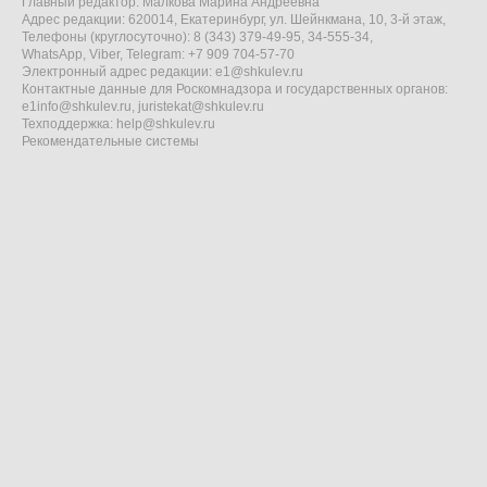
Главный редактор: Малкова Марина Андреевна
Адрес редакции: 620014, Екатеринбург, ул. Шейнкмана, 10, 3-й этаж,
Телефоны (круглосуточно): 8 (343) 379-49-95, 34-555-34,
WhatsApp, Viber, Telegram: +7 909 704-57-70
Электронный адрес редакции:
e1@shkulev.ru
Контактные данные для Роскомнадзора и государственных органов:
e1info@shkulev.ru
,
juristekat@shkulev.ru
Техподдержка:
help@shkulev.ru
Рекомендательные системы