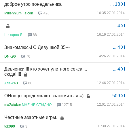
доброе утро понедельника
...
18
16:35 27.01.2014
Millennium Falcon
426
...
4
16:19 27.01.2014
Шикарна
Я
88
Знакомлюсь! С Девушкой 35+-
...
4
14:26 27.01.2014
DNK96
76
Девченки!!!! кто хочет улетного секса....
...
4
сюда!!!!!
12:46 27.01.2014
Алекс
43
86
ОНовцы продолжают знакомиться =)
...
509
12:01 27.01.2014
maZafaker
МНЕ
НЕ
СТЫДНО
12715
Честные азартные игры.
11:30 27.01.2014
tok090
3