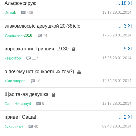
Альфонсирую
...
18
19:17 28.01.2014
Й
o
жи
k
439
знакомлюсь)с девушкой 20-38)с|о
...
3
17:25 28.01.2014
Уральский
-2016
74
воровка книг, Гринвич, 19.30
...
5
15:25 28.01.2014
неДоктор
117
а почему нет конкретных тем?)
14:32 28.01.2014
Жив
-
здоров
18
Щас такая девушка
12:17 28.01.2014
Саня
Ниваклуб
8
привет, Саша!
...
2
09:43 28.01.2014
бухарик
ёу
40