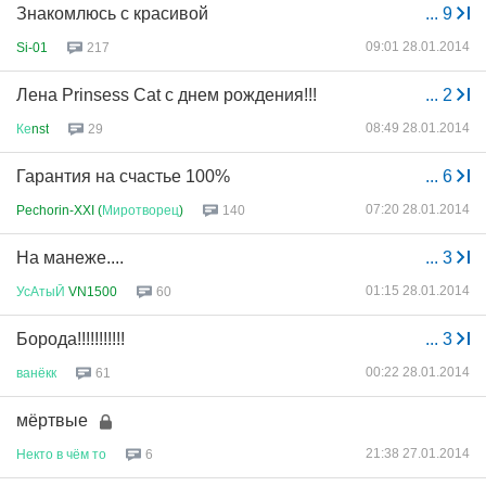
Знакомлюсь с красивой
...
9
09:01 28.01.2014
Si-01
217
Лена Prinsess Cat c днем рождения!!!
...
2
08:49 28.01.2014
Ке
nst
29
Гарантия на счастье 100%
...
6
07:20 28.01.2014
Pechorin-XXI (
Миротворец
)
140
На манеже....
...
3
01:15 28.01.2014
УсАтыЙ
VN1500
60
Борода!!!!!!!!!!!
...
3
00:22 28.01.2014
ванёкк
61
мёртвые
21:38 27.01.2014
Некто
в
чём
то
6