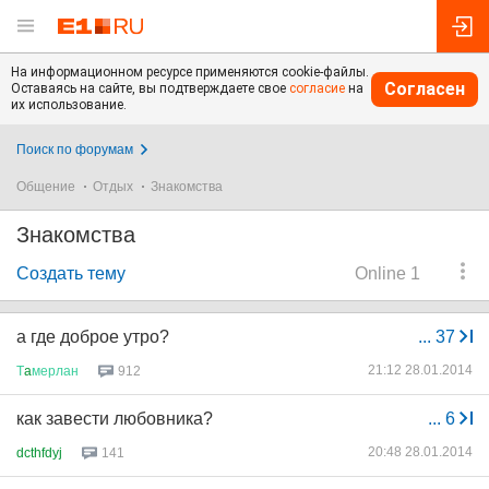
На информационном ресурсе применяются cookie-файлы.
Согласен
Оставаясь на сайте, вы подтверждаете свое
согласие
на
их использование.
Поиск по форумам
Общение
Отдых
Знакомства
Знакомства
Создать тему
Online 1
а где доброе утро?
...
37
21:12 28.01.2014
Т
a
мерлан
912
как завести любовника?
...
6
20:48 28.01.2014
dcthfdyj
141