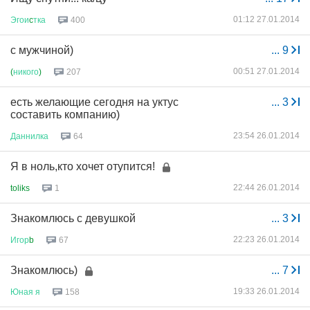
01:12 27.01.2014
Эгои
c
тка
400
с мужчиной)
...
9
00:51 27.01.2014
(
никого
)
207
есть желающие сегодня на уктус
...
3
составить компанию)
23:54 26.01.2014
Даннилка
64
Я в ноль,кто хочет отупится!
22:44 26.01.2014
toliks
1
Знакомлюсь с девушкой
...
3
22:23 26.01.2014
Игор
b
67
Знакомлюсь)
...
7
19:33 26.01.2014
Юная
я
158