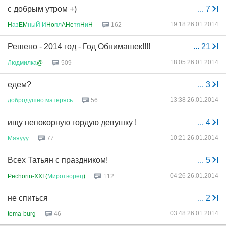
с добрым утром +)
...
7
19:18 26.01.2014
H
аз
EM
ныЙ
И
Ho
пл
AHe
тя
H
и
H
162
Решено - 2014 год - Год Обнимашек!!!!
...
21
18:05 26.01.2014
Людмилка
@
509
едем?
...
3
13:38 26.01.2014
добродушно
матерясь
56
ищу непокорную гордую девушку !
...
4
10:21 26.01.2014
Мяяууу
77
Всех Татьян с праздником!
...
5
04:26 26.01.2014
Pechorin-XXI (
Миротворец
)
112
не спиться
...
2
03:48 26.01.2014
tema-burg
46