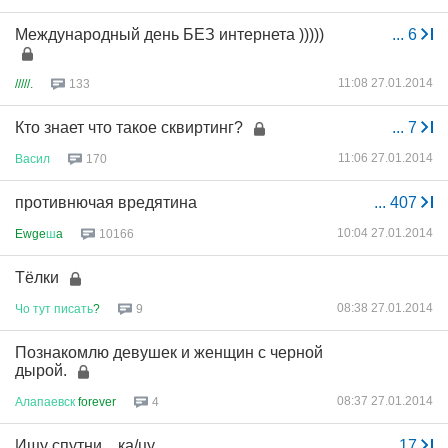
Международный день БЕЗ интернета )))))
...
6
11:08 27.01.2014
/////.
133
Кто знает что такое сквиртинг?
...
7
11:06 27.01.2014
Васил
170
противнючая вредятина
...
407
10:04 27.01.2014
Ewge
ш
a
10166
Тёлки
08:38 27.01.2014
Чо
тут
писать
?
9
Познакомлю девушек и женщин с черной
дырой.
08:37 27.01.2014
Алапаевск
forever
4
Ищу спутни... ка/цу
...
17