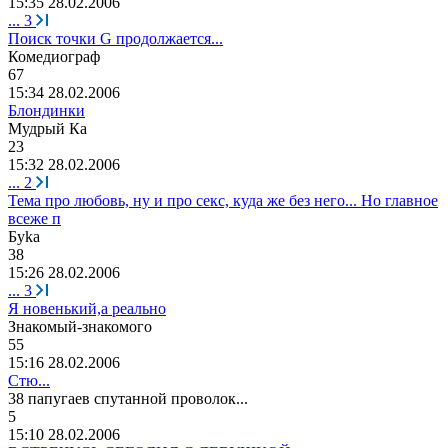
15:35 28.02.2006
...
3
Поиск точки G продолжается...
Комедиограф
67
15:34 28.02.2006
Блондинки
Мудрый
Ка
23
15:32 28.02.2006
...
2
Тема про любовь, ну и про секс, куда же без него... Но главное
всеже п
Бу
k
а
38
15:26 28.02.2006
...
3
Я новенький,а реально
Знакомый
-
знакомого
55
15:16 28.02.2006
Стю...
38
папугаев
спутанной
проволок
...
5
15:10 28.02.2006