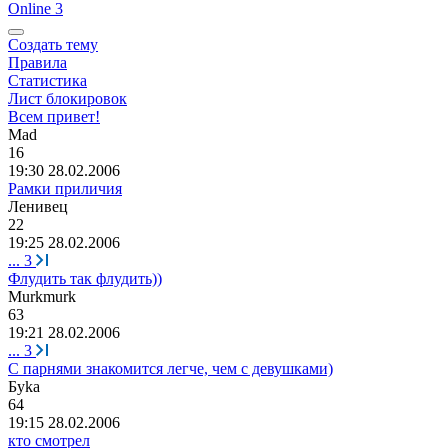
Online 3
Создать тему
Правила
Статистика
Лист блокировок
Всем привет!
M
а
d
16
19:30 28.02.2006
Рамки приличия
Ленив
e
ц
22
19:25 28.02.2006
...
3
Флудить так флудить))
Murkmurk
63
19:21 28.02.2006
...
3
С парнями знакомится легче, чем с девушками)
Бу
k
а
64
19:15 28.02.2006
кто смотрел