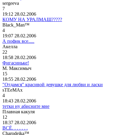
sergeeva
7
19:12 28.02.2006
КОМУ НА УРАЛМАШ?????
Black_Man™
4
19:07 28.02.2006
А пофик все.....
Акелла
22
18:58 28.02.2006
Фигасиньке!
М
.
Максимыч
15
18:55 28.02.2006
"Отдамся" красивой девушке для любви и ласки
sTEeMAx
4
18:43 28.02.2006
тетки ну абисните мне
Плавная
какуля
12
18:37 28.02.2006
ВСЁ. . . . . . .
Charodeika™