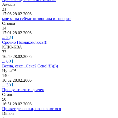
Акелла
21
17:06 28.02.2006
мне мама сейчас позвонила и говорит
Стюша
14
17:01 28.02.2006
...
2
Срочно Познакомлюсь!!!
КЛЮ
-
КВА
33
16:59 28.02.2006
...
6
Весна, секс...Секс? Секс!!!))))))
Нури
™
140
16:52 28.02.2006
...
3
Прошу атветить деачек
Столп
50
16:51 28.02.2006
Привет девченки, познакомимся
Dimon