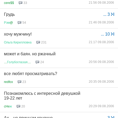
21:56 09.08.2006
cere$$
33
Грудь
...
3
21:46 09.08.2006
Рэм
@
54
хочу мужчину!
...
10
21:17 09.08.2006
Ольга
Кирилловна
231
может и баян. но ржачный
20:56 09.08.2006
....
Голубоглазая
....
24
все любят просматривать?
20:35 09.08.2006
redfox
23
Познакомлюсь с интересной девушкой
19-22 лет
20:29 09.08.2006
cHe
ж
20
Ах... не принцам конечно
...
3