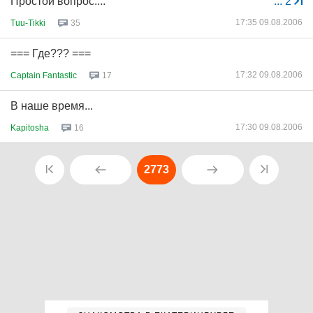
Простой вопрос....
...
2
17:35 09.08.2006
Tuu-Tikki
35
=== Где??? ===
17:32 09.08.2006
Captain Fantastic
17
В наше время...
17:30 09.08.2006
Kapitosha
16
2773