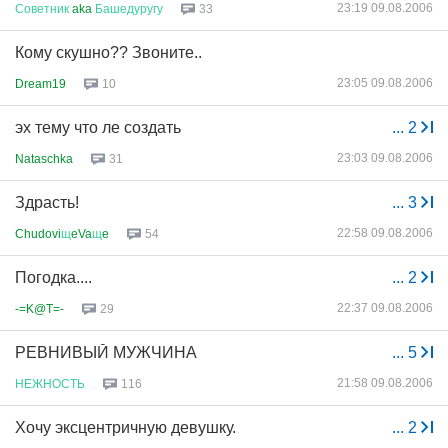
23:19 09.08.2006
Советник
aka
Башедуругу
33
Кому скушно?? Звоните..
23:05 09.08.2006
Dream19
10
эх тему что ле создать
...
2
23:03 09.08.2006
Nataschka
31
Здрасть!
...
3
22:58 09.08.2006
Chudovi
щ
eVa
щ
e
54
Погодка....
...
2
22:37 09.08.2006
-=K@T=-
29
РЕВНИВЫЙ МУЖЧИНА
...
5
21:58 09.08.2006
НЕЖНОСТЬ
116
Хочу эксцентричную девушку.
...
2