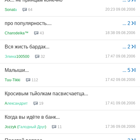
20:23 09.08.2006
Sonat
а
64
про популярность....
...
2
18:38 09.08.2006
Charodeika™
43
Вся жисть бардак...
...
2
17:47 09.08.2006
Элина
100500
32
Малыши...
...
5
17:42 09.08.2006
Tuu-Tikki
112
Кросивым тьйолкам пасвисчаетца...
17:41 09.08.2006
A
лександрит
19
Когда вы идёте в банк...
17:36 09.08.2006
Jozzyk (
Галодный
Друг
)
11