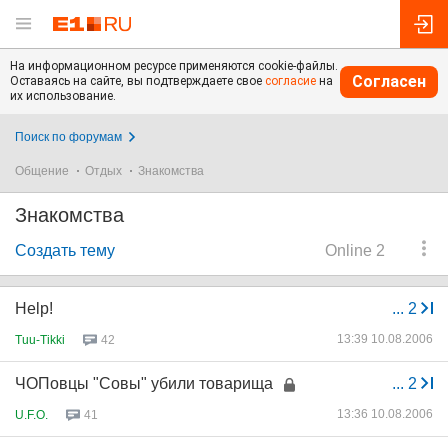
На информационном ресурсе применяются cookie-файлы.
Согласен
Оставаясь на сайте, вы подтверждаете свое
согласие
на
их использование.
Поиск по форумам
Общение
Отдых
Знакомства
Знакомства
Создать тему
Online 2
Help!
...
2
13:39 10.08.2006
Tuu-Tikki
42
ЧОПовцы "Совы" убили товарища
...
2
13:36 10.08.2006
U.F.O.
41