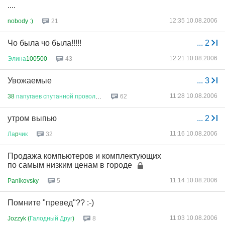
....
12:35 10.08.2006
nobody :)
21
Чо была чо была!!!!!
...
2
12:21 10.08.2006
Элина
100500
43
Увожаемые
...
3
11:28 10.08.2006
38
папугаев
спутанной
проволок
...
62
утром выпью
...
2
11:16 10.08.2006
Ла
p
чик
32
Продажа компьютеров и комплектующих
по самым низким ценам в городе
11:14 10.08.2006
Panikovsky
5
Помните "превед"?? :-)
11:03 10.08.2006
Jozzyk (
Галодный
Друг
)
8