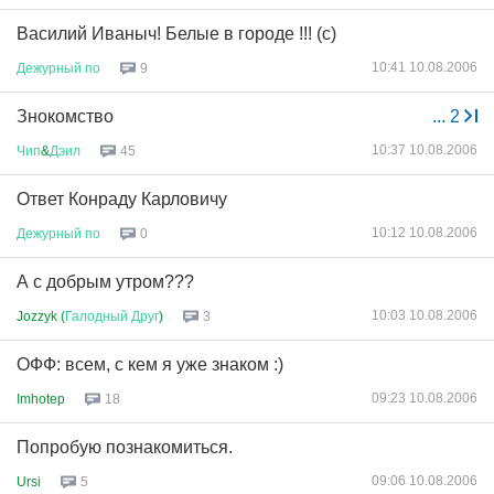
Василий Иваныч! Белые в городе !!! (с)
10:41 10.08.2006
Дежурный
по
9
Знокомство
...
2
10:37 10.08.2006
Чип
&
Дэил
45
Ответ Конраду Карловичу
10:12 10.08.2006
Дежурный
по
0
А с добрым утром???
10:03 10.08.2006
Jozzyk (
Галодный
Друг
)
3
ОФФ: всем, с кем я уже знаком :)
09:23 10.08.2006
Imhotep
18
Попробую познакомиться.
09:06 10.08.2006
Ursi
5