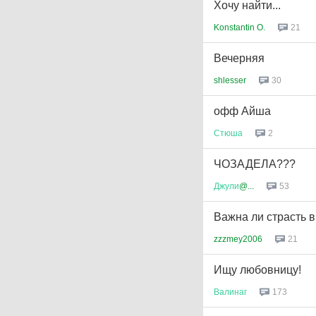
Хочу найти...
Konstantin O.
21
Вечерняя
shlesser
30
офф Айша
Стюша
2
ЧОЗАДЕЛА???
Джули
@...
53
Важна ли страсть в
zzzmey2006
21
Ищу любовницу!
Валинаг
173