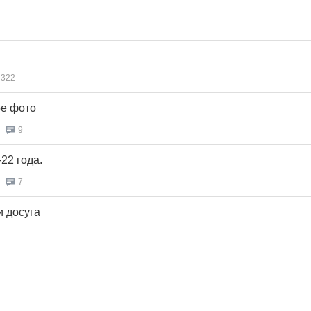
322
ое фото
9
22 года.
7
и досуга