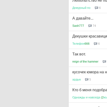
Любопытство не п
Дежурный
по
6
А давайте...
Sash777
74
Декушки красавиц
Телефон
666
6
Так вот.
reign of the hammer
кусочек юмора на 
ардык
5
Кто б меня подобра
Однажды
и
навсегда
(2
ко