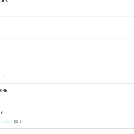
орок
и
12
ночь
л...
леса
)
13