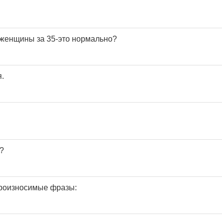
 женщины за 35-это нормально?
.
?
произносимые фразы: