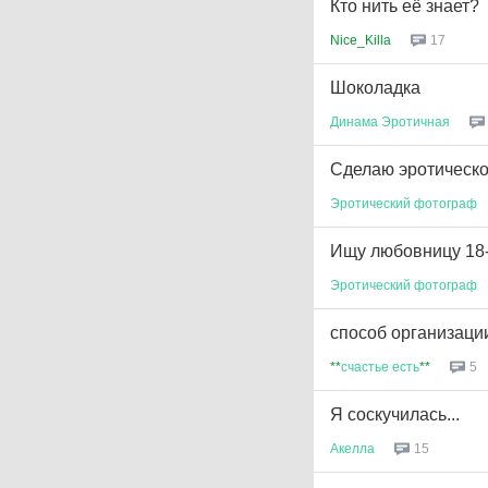
Кто нить её знает?
Nice_Killa
17
Шоколадка
Динама
Эротичная
Сделаю эротическ
Эротический
фотограф
Ищу любовницу 18-
Эротический
фотограф
способ организаци
**
счастье
есть
**
5
Я соскучилась...
Акелла
15