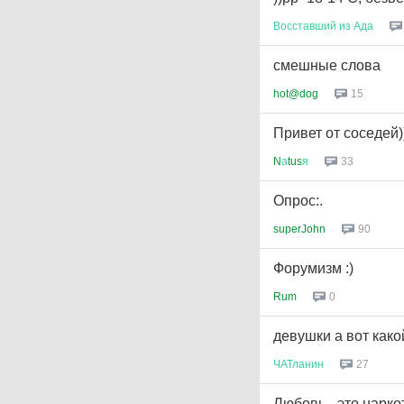
Восставший
из
Ада
смешные слова
hot@dog
15
Привет от соседей))
N
а
tus
я
33
Опрос:.
superJohn
90
Форумизм :)
Rum
0
девушки а вот како
ЧАТланин
27
Любовь - это наркот