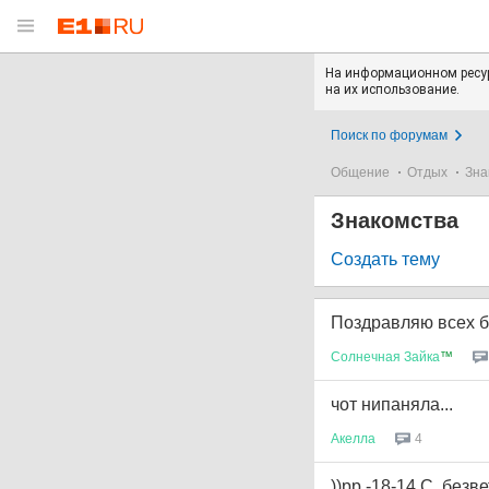
На информационном ресур
на их использование.
Поиск по форумам
Общение
Отдых
Зна
Знакомства
Создать тему
Поздравляю всех б
Солнечная
Зайка
™
чот нипаняла...
Акелла
4
))рр -18-14 С, безве