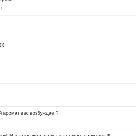
1
))
й аромат вас возбуждает?
ик!!!И я готов жить ради дозы такого наркотика!!!