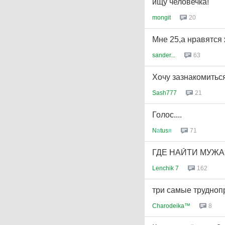
ищу человечка!
mongit
20
Мне 25,а нравятся
sander...
63
Хочу зазнакомиться
Sash777
21
Голос....
N
а
tus
я
71
ГДЕ НАЙТИ МУЖА
Lenchik 7
162
три самые трудно
Charodeika™
8