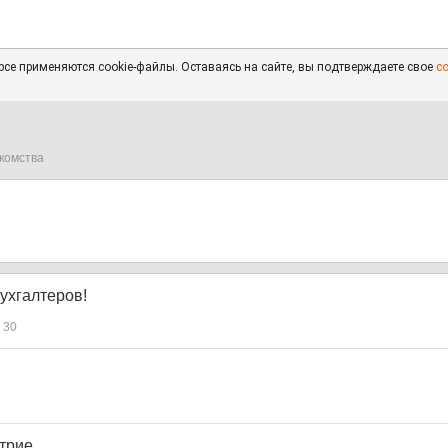
се применяются cookie-файлы. Оставаясь на сайте, вы подтверждаете свое
с
комства
ухгалтеров!
30
трие...