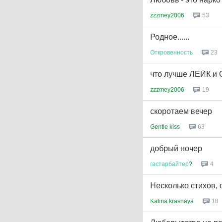
zzzmey2006
53
Родное......
Откровенность
23
что лучше ЛЕЙК и 
zzzmey2006
19
скоротаем вечер
Gentle kiss
63
добрый ночер
гастарбайтер
?
4
Несколько стихов, 
Kalina krasnaya
18