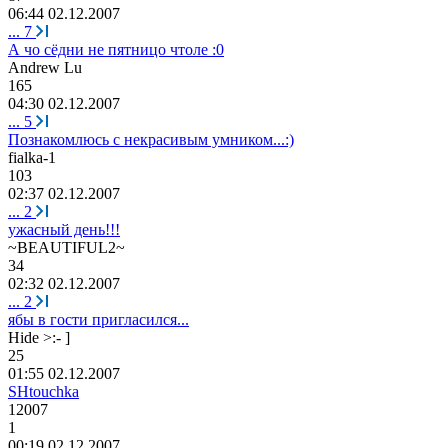
06:44 02.12.2007
...
7
А чо сёдни не пятницо чтоле :0
Andrew Lu
165
04:30 02.12.2007
...
5
Познакомлюсь с некрасивым умником...:)
fialka-1
103
02:37 02.12.2007
...
2
ужасный день!!!
~BEAUTIFUL2~
34
02:32 02.12.2007
...
2
ябы в гости пригласился...
Hide >:- ]
25
01:55 02.12.2007
SHtouchka
12007
1
00:19 02.12.2007