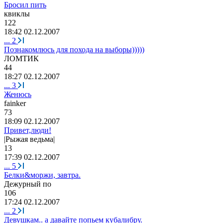
Бросил пить
квиклы
122
18:42 02.12.2007
...
2
Познакомлюсь для похода на выборы)))))
ЛОМТИК
44
18:27 02.12.2007
...
3
Женюсь
fainker
73
18:09 02.12.2007
Привет,люди!
|
Рыжая
ведьма
|
13
17:39 02.12.2007
...
5
Белки&моржи, завтра.
Дежурный
по
106
17:24 02.12.2007
...
2
Девушкам.. а давайте попьем кубалибру.