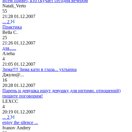
Всем привет, кто скучает сегодня вечером
Natali_Verto
55
21:28 01.12.2007
...
2
Практика
Bella C.
25
21:26 01.12.2007
для......
A
ле
ha
4
21:05 01.12.2007
Зима!!!! Зима кати в глаза... ухтынна
Джули
@...
16
20:28 01.12.2007
Парень и девушка ищут девушку для интимн. отношений)
пишите поговорим!
LEXCC
4
20:19 01.12.2007
...
2
enjoy the silence ...
Ivanov Andrey