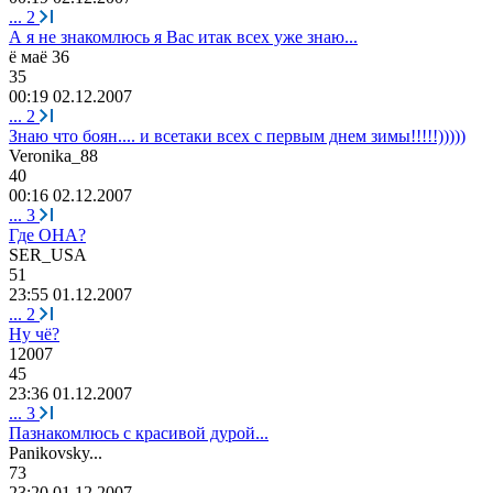
...
2
А я не знакомлюсь я Вас итак всех уже знаю...
ё
маё
36
35
00:19 02.12.2007
...
2
Знаю что боян.... и всетаки всех с первым днем зимы!!!!!)))))
Veronika_88
40
00:16 02.12.2007
...
3
Где ОНА?
SER_USA
51
23:55 01.12.2007
...
2
Ну чё?
12007
45
23:36 01.12.2007
...
3
Пазнакомлюсь с красивой дурой...
Panikovsky...
73
23:20 01.12.2007