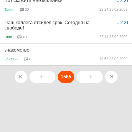
Вот скажите мне мальчики
...
2
22:24 23.02.2009
Тан
e
ц
32
Наш коллега отсидел срок. Сегодня на
...
2
свободе!
22:14 23.02.2009
Rum
43
знакомство
19:52 23.02.2009
британи
6
1565