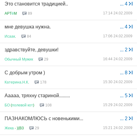
Это становится традицией..
...
4
17:14 24.02.2009
APT
ё
M
89
мне девушка нужна.
...
4
17:06 24.02.2009
Исаак
.
84
здравствуйте, девушки!
...
2
16:44 24.02.2009
Обычный
Мужик
29
С добрым утром )
...
8
15:30 24.02.2009
Катерина
.
Н
.
К
.
178
Ааааа, тряхну стариной.........
...
5
15:29 24.02.2009
БО
(
полевой
кот
)
108
ПАЗНАКОМЛЮСЬ с новенькими...
...
2
15:21 24.02.2009
Жека
- }{B3
29