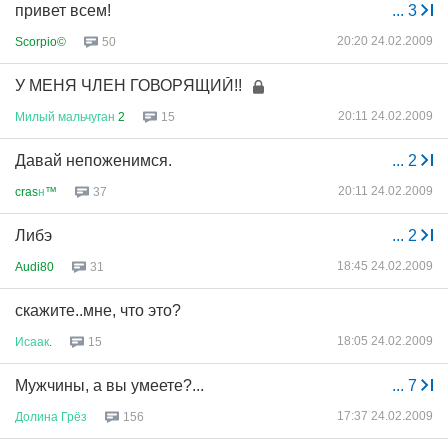
привет всем!
...
3
20:20 24.02.2009
Scorpio©
50
У МЕНЯ ЧЛЕН ГОВОРЯЩИЙ!!
20:11 24.02.2009
Милый
мальчуган
2
15
Давай непоженимся.
...
2
20:11 24.02.2009
cras
н
™
37
Либэ
...
2
18:45 24.02.2009
Audi80
31
скажите..мне, что это?
18:05 24.02.2009
Исаак
.
15
Мужчины, а вы умеете?...
...
7
17:37 24.02.2009
Долина
Грёз
156