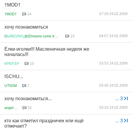
†MOD†
07:29 24.02.2009
†MOD†
24
хочу познакомиться
04:07 24.02.2009
D
ЬЯВОЛИЦ
@(Dreams come true!!!)
23
Ёлки-иголки!!! Масленичная неделя же
началась!!!
03:53 24.02.2009
КРЮГЕР
10
ISCHU...
03:45 24.02.2009
UT5DM
7
хочу познакомиться...
...
3
03:33 24.02.2009
angel....
52
кто как отметил праздничек или ещё
...
3
отмечает?