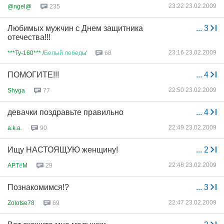
23:22 23.02.2009
@ngel@
235
Любимых мужчин с Днем защитника
...
3
отечества!!!
23:16 23.02.2009
***Ty-160*** /
Белый
лебедь
/
68
ПОМОГИТЕ!!!
...
4
22:50 23.02.2009
Shyga
77
девачки поздравьте правильно
...
4
22:49 23.02.2009
a.k.a.
90
Ищу НАСТОЯЩУЮ женщину!
...
2
22:48 23.02.2009
APT
ё
M
29
Познакомимся!?
...
3
22:47 23.02.2009
Zolotse78
69