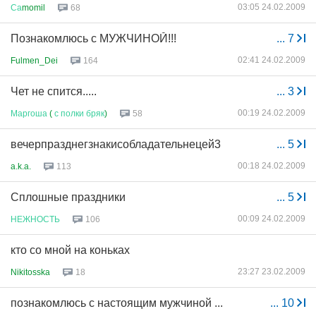
03:05 24.02.2009
Са
momil
68
Познакомлюсь с МУЖЧИНОЙ!!!
...
7
02:41 24.02.2009
Fulmen_Dei
164
Чет не спится.....
...
3
00:19 24.02.2009
Маргоша
(
с
полки
бряк
)
58
вечерпразднегзнакисобладательнецей3
...
5
00:18 24.02.2009
a.k.a.
113
Сплошные праздники
...
5
00:09 24.02.2009
НЕЖНОСТЬ
106
кто со мной на коньках
23:27 23.02.2009
Nikitosska
18
познакомлюсь с настоящим мужчиной ...
...
10