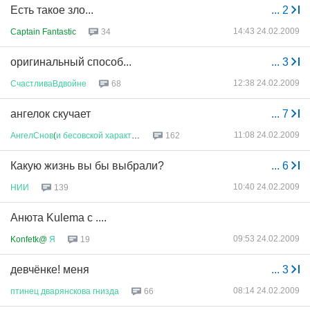
Есть такое зло...
...
2
14:43 24.02.2009
Captain Fantastic
34
оригинальный способ...
...
3
12:38 24.02.2009
СчастливаВдвойне
68
ангелок скучает
...
7
11:08 24.02.2009
АнгелСнов
(
и
бесовской
характер
...
162
Какую жизнь вы бы выбрали?
...
6
10:40 24.02.2009
НИИ
139
Анюта Kulema с ....
09:53 24.02.2009
Konfetk@
Я
19
девчёнке! меня
...
3
08:14 24.02.2009
птинец
дварянскова
гнизда
66