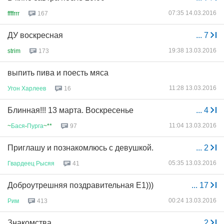
07:35 14.03.2016
ffffrrr
167
ДУ воскресная
...
7
19:38 13.03.2016
strim
173
выпить пива и поесть мяса
11:28 13.03.2016
Угон
Харлеев
16
Блинная!!! 13 марта. Воскресенье
...
4
11:04 13.03.2016
~
Бася
-
Пурга
~**
97
Приглашу и познакомлюсь с девушкой.
...
2
05:35 13.03.2016
Гвардеец
Рысяя
41
Доброутрешняя поздравительная Е1)))
...
17
00:24 13.03.2016
Рим
413
Знакомства
...
2