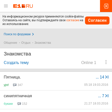
На информационном ресурсе применяются cookie-файлы.
Согласен
Оставаясь на сайте, вы подтверждаете свое
согласие
на
их использование.
Поиск по форумам
Общение
Отдых
Знакомства
Знакомства
Создать тему
Online 1
Пятница.
...
14
05:18 19.03.2016
yjnf
347
синипятничная
...
7
21:27 18.03.2016
букаке
152