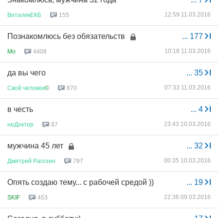
12:59 11.03.2016
ВиталикЕКБ
155
Познакомлюсь без обязательств
...
177
10:18 11.03.2016
Mo
4408
да вы чего
...
35
07:33 11.03.2016
Свой
человек
©
870
в честь
...
4
23:43 10.03.2016
неДоктор
87
мужчина 45 лет
...
32
00:35 10.03.2016
Дмитрий
Рагозин
797
Опять создаю тему... с рабочей средой ))
...
19
22:36 09.03.2016
SKIF
453