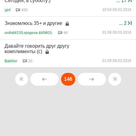
Сегодня, в субботу:)
...
17
10:54 09.03.2016
yjnf
400
Знакомлюсь 35+ и другие
...
2
01:06 09.03.2016
urdh&#235;rpagesa &#9803;
48
Давайте говорить друг другу
комплименты (с)
01:05 09.03.2016
Babilon
20
146