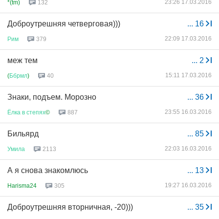
23:26 17.03.2016
*(tm)
132
Доброутрешняя четверговая)))
...
16
22:09 17.03.2016
Рим
379
меж тем
...
2
15:11 17.03.2016
(
Ббрмл
)
40
Знаки, подъем. Морозно
...
36
23:55 16.03.2016
Ёлка
в
степях
©
887
Бильярд
...
85
22:03 16.03.2016
Умила
2113
А я снова знакомлюсь
...
13
19:27 16.03.2016
Harisma24
305
Доброутрешняя вторничная, -20)))
...
35