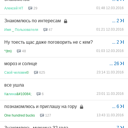
01:48 12.03.2016
Алексей
НТ
29
Знакомлюсь по интересам
...
2
01:21 12.03.2016
Имя
_
Пользователя
47
Ну тоесть щас даже поговорить не с кем?
...
2
01:03 12.03.2016
*(tm)
48
мороз и солнце
...
26
23:14 11.03.2016
Свой
человек
©
625
все ушла
23:01 11.03.2016
К
a
лина
&#10084;
6
познакомлюсь и приглашу на гору
...
6
13:43 11.03.2016
One hundred bucks
127
Знакомлюсь, мужчина 32 года
...
7