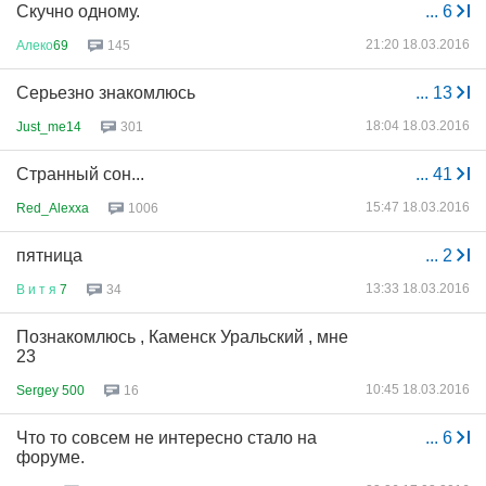
Скучно одному.
...
6
21:20 18.03.2016
Алеко
69
145
Серьезно знакомлюсь
...
13
18:04 18.03.2016
Just_me14
301
Странный сон...
...
41
15:47 18.03.2016
Red_Alexxa
1006
пятница
...
2
13:33 18.03.2016
В
и
т
я
7
34
Познакомлюсь , Каменск Уральский , мне
23
10:45 18.03.2016
Sergey 500
16
Что то совсем не интересно стало на
...
6
форуме.