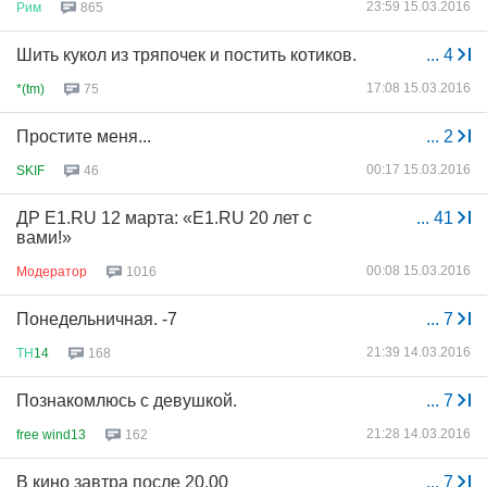
23:59 15.03.2016
Рим
865
Шить кукол из тряпочек и постить котиков.
...
4
17:08 15.03.2016
*(tm)
75
Простите меня...
...
2
00:17 15.03.2016
SKIF
46
ДР E1.RU 12 марта: «E1.RU 20 лет с
...
41
вами!»
00:08 15.03.2016
Модератор
1016
Понедельничная. -7
...
7
21:39 14.03.2016
ТН
14
168
Познакомлюсь с девушкой.
...
7
21:28 14.03.2016
free wind13
162
В кино завтра после 20.00
...
7