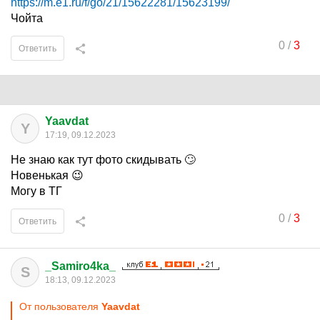
https://m.e1.ru/f/go/21/15622281/15623199/
Чойта
0
/
3
Ответить
Yaavdat
Y
17:19, 09.12.2023
Не знаю как тут фото скидывать 🙄
Новенькая 😉
Могу в ТГ
0
/
3
Ответить
_Samiro4ka_
S
18:13, 09.12.2023
От пользователя
Yaavdat