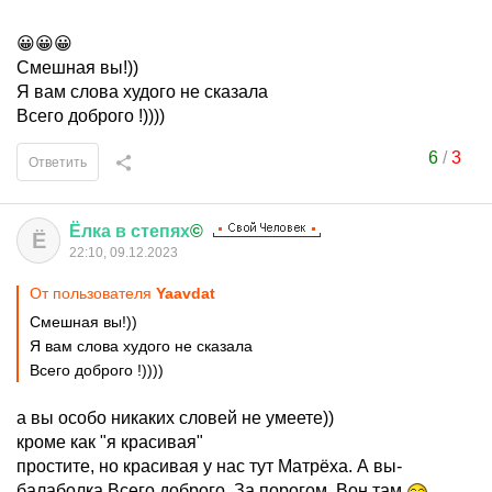
😀😀😀
Смешная вы!))
Я вам слова худого не сказала
Всего доброго !))))
6
/
3
Ответить
Ёлка
в
степях
©
Ё
22:10, 09.12.2023
От пользователя
Yaavdat
Смешная вы!))
Я вам слова худого не сказала
Всего доброго !))))
а вы особо никаких словей не умеете))
кроме как "я красивая"
простите, но красивая у нас тут Матрёха. А вы-
балаболка.Всего доброго. За порогом. Вон там