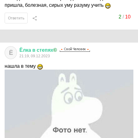
пришла, болезная, сирых уму разуму учить
2
/
10
Ответить
Ёлка
в
степях
©
Ё
21:19, 09.12.2023
нашла в тему