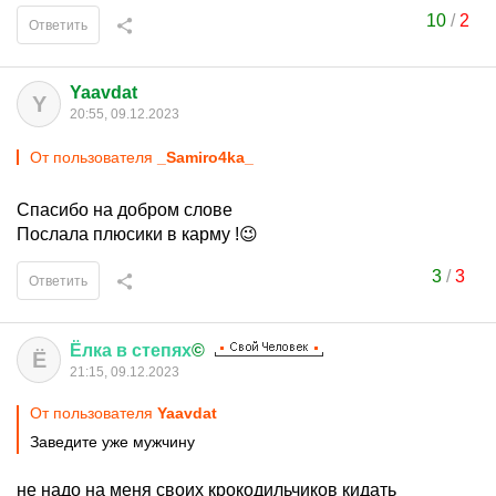
10
/
2
Ответить
Yaavdat
Y
20:55, 09.12.2023
От пользователя
_Samiro4ka_
Спасибо на добром слове
Послала плюсики в карму !😉
3
/
3
Ответить
Ёлка
в
степях
©
Ё
21:15, 09.12.2023
От пользователя
Yaavdat
Заведите уже мужчину
не надо на меня своих крокодильчиков кидать