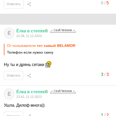
0
/
5
Ответить
Ёлка
в
степях
©
Ё
22:36, 11.12.2023
От пользователя
тот самый BELAMOR
Телефон если нужно скину
Ну ты и дрянь сетаки
3
/
3
Ответить
Ёлка
в
степях
©
Ё
23:42, 11.12.2023
Ушла. Дилоф многа))
1
/
2