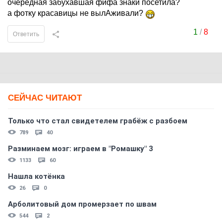
очередная забухавшая фифа знаки посетила?
а фотку красавицы не вылАживали?
1
/
8
Ответить
СЕЙЧАС ЧИТАЮТ
Только что стал свидетелем грабёж с разбоем
789
40
Разминаем мозг: играем в "Ромашку" 3
1133
60
Нашла котёнка
26
0
Арболитовый дом промерзает по швам
544
2