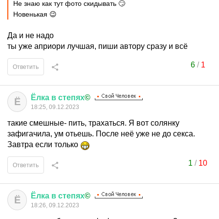
Не знаю как тут фото скидывать 🙄
Новенькая 😉
Да и не надо
ты уже априори лучшая, пиши автору сразу и всё
6
/
1
Ответить
Ёлка
в
степях
©
Ё
18:25, 09.12.2023
такие смешные- пить, трахаться. Я вот солянку
зафигачила, ум отьешь. После неё уже не до секса.
Завтра если только
1
/
10
Ответить
Ёлка
в
степях
©
Ё
18:26, 09.12.2023