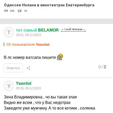
Одиссея Нолана в кинотеатрах Екатеринбурга
335
16
тот
самый
BELAMOR
Т
20:01, 09.12.2023
От пользователя
Yaavdat
В лс номер ватсапа пишите
0
/
3
Ответить
Yaavdat
Y
20:35, 09.12.2023
Зена Владимировна , чо вы такая злая
Видно же всем , что у Вас недотрах
Заведите уже мужчину. А то все котики , солянка