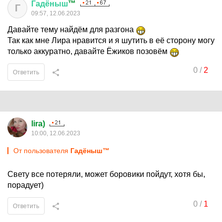
Гадёныш
™
Г
09:57, 12.06.2023
Давайте тему найдём для разгона
Так как мне Лира нравится и я шутить в её сторону могу
только аккуратно, давайте Ёжиков позовём
0
/
2
Ответить
lira)
10:00, 12.06.2023
От пользователя
Гадёныш™
Свету все потеряли, может боровики пойдут, хотя бы,
порадует)
0
/
1
Ответить