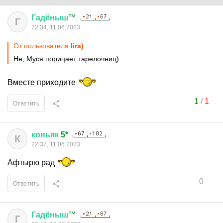
Гадёныш
™
Г
22:34, 11.06.2023
От пользователя
lira)
Не, Муся порицает тарелочниц).
Вместе приходите
1
/
1
Ответить
коньяк
5*
К
22:37, 11.06.2023
Афтырю рад
0
Ответить
Гадёныш
™
Г