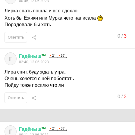
00:46, 12.06.2023
Лирка спать пошла и всё сдохло.
Хоть бы Ёжики или Мурка чего написала
Порадовали бы хоть
0
/
3
Ответить
Гадёныш
™
Г
02:40, 12.06.2023
Лира спит, буду ждать утра.
Очень хочется с ней поболтать
Пойду тоже посплю что ли
0
/
3
Ответить
Гадёныш
™
Г