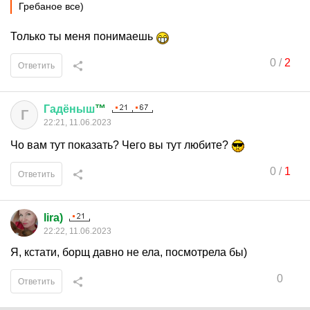
Гребаное все)
Только ты меня понимаешь
0
/
2
Ответить
Гадёныш
™
Г
22:21, 11.06.2023
Чо вам тут показать? Чего вы тут любите?
0
/
1
Ответить
lira)
22:22, 11.06.2023
Я, кстати, борщ давно не ела, посмотрела бы)
0
Ответить