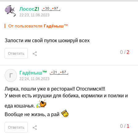
Лосос
Z!
22:23, 11.06.2023
От пользователя
Гадёныш™
Запости им свой пупок шокируй всех
0
/
2
Ответить
Гадёныш
™
Г
22:24, 11.06.2023
Лирка, пошли уже в ресторан!! Отоспимся!!!
У меня есть игрушки для бобика, кормилки и поилки и
еда кошачья.
Вообще не жизнь, а рай
0
/
1
Ответить