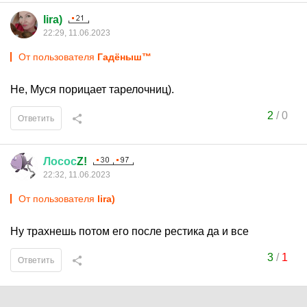
lira)
22:29, 11.06.2023
От пользователя
Гадёныш™
Не, Муся порицает тарелочниц).
2
/
0
Ответить
Лосос
Z!
22:32, 11.06.2023
От пользователя
lira)
Ну трахнешь потом его после рестика да и все
3
/
1
Ответить