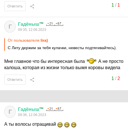
1
/
1
Ответить
Гадёныш
™
Г
09:35, 12.06.2023
От пользователя
lira)
С Литу держим за тебя кулачки, невесты подтягивайтесь).
Мне главное что бы интересная была
А не просто
калоша, которая из жизни только вымя коровы видела
1
/
2
Ответить
Гадёныш
™
Г
09:36, 12.06.2023
А ты волосы отращивай