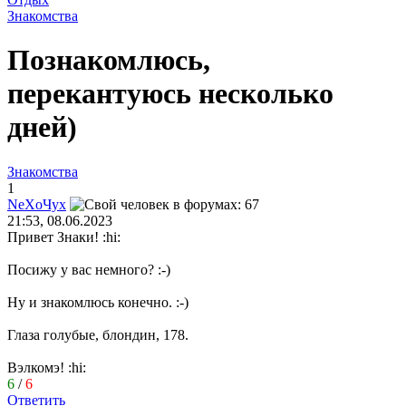
Знакомства
Познакомлюсь,
перекантуюсь несколько
дней)
Знакомства
1
Ne
Х
o
Чу
x
21:53, 08.06.2023
Привет Знаки!
:hi:
Посижу у вас немного?
:-)
Ну и знакомлюсь конечно.
:-)
Глаза голубые, блондин, 178.
Вэлкомэ!
:hi:
6
/
6
Ответить