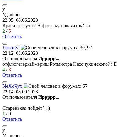
у
Удалено
...
22:05, 08.06.2023
Красиво звучит. А фоточку покажешь?
:-)
2
/
5
Ответить
Лосос
Z!
22:12, 08.06.2023
От пользователя
Иррррр...
отфлюгегерхаймериш Ротмистра Нехочухинского?
:-D
4
/
3
Ответить
Ne
Х
o
Чу
x
22:14, 08.06.2023
От пользователя
Иррррр...
Старенькая пойдёт?
;-)
1
/
0
Ответить
у
Удалено
...