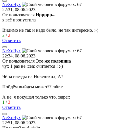
Ne
Х
o
Чу
x
22:31, 08.06.2023
От пользователя
Иррррр...
я всё пропустила
Видимо не так и надо было. не так интересно.
:-)
2
/
2
Ответить
Ne
Х
o
Чу
x
22:34, 08.06.2023
От пользователя
Это же половина
чух 1 раз не
:cen:
считается !
;-)
Чё за наезды на Новеньких, А?
Пойдём выйдем может??
:ultra:
А не, я покушал только что.
:super:
1
/
3
Ответить
Ne
Х
o
Чу
x
22:51, 08.06.2023
Ну и где?
:girl_sigh: