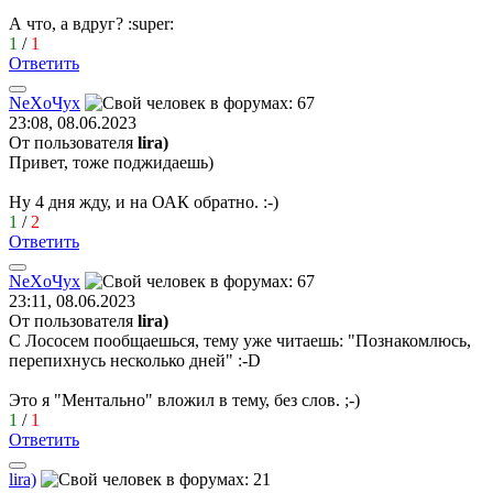
А что, а вдруг?
:super:
1
/
1
Ответить
Ne
Х
o
Чу
x
23:08, 08.06.2023
От пользователя
lira)
Привет, тоже поджидаешь)
Ну 4 дня жду, и на ОАК обратно.
:-)
1
/
2
Ответить
Ne
Х
o
Чу
x
23:11, 08.06.2023
От пользователя
lira)
С Лососем пообщаешься, тему уже читаешь: "Познакомлюсь,
перепихнусь несколько дней"
:-D
Это я "Ментально" вложил в тему, без слов.
;-)
1
/
1
Ответить
lira)