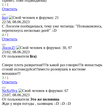
Привет, тоже поджидаешь)
1
/
1
Ответить
lira)
22:58, 08.06.2023
С Лососем пообщаешься, тему уже читаешь: "Познакомлюсь,
перепихнусь несколько дней"
:-D
4
/
1
Ответить
Лосос
Z!
23:02, 08.06.2023
От пользователя
lira)
Смири плоть развратная!!!!в какой раз говорю!!!в монастырь
сгоняй исповедуйся!!!вместо ролевушек в костюме
монашки!!!
3
/
1
Ответить
Ne
Х
o
Чу
x
23:07, 08.06.2023
От пользователя
Это же половина
Жди у моря погоды , халявщик
:-D
:-D
:-D