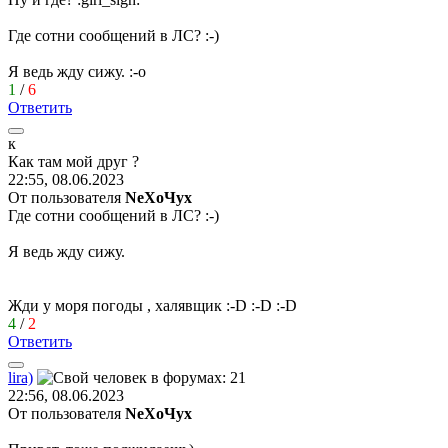
Где сотни сообщений в ЛС?
:-)
Я ведь жду сижу.
:-o
1
/
6
Ответить
к
Как
там
мой
друг
?
22:55, 08.06.2023
От пользователя
NeХoЧyx
Где сотни сообщений в ЛС?
:-)
Я ведь жду сижу.
Жди у моря погоды , халявщик
:-D
:-D
:-D
4
/
2
Ответить
lira)
22:56, 08.06.2023
От пользователя
NeХoЧyx