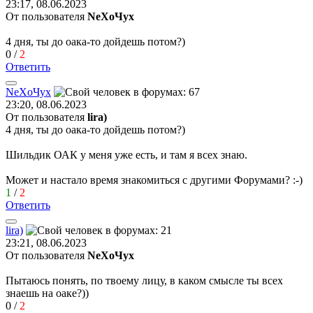
23:17, 08.06.2023
От пользователя
NeХoЧyx
4 дня, ты до оака-то дойдешь потом?)
0
/
2
Ответить
Ne
Х
o
Чу
x
23:20, 08.06.2023
От пользователя
lira)
4 дня, ты до оака-то дойдешь потом?)
Шильдик ОАК у меня уже есть, и там я всех знаю.
Может и настало время знакомиться с другими Форумами?
:-)
1
/
2
Ответить
lira)
23:21, 08.06.2023
От пользователя
NeХoЧyx
Пытаюсь понять, по твоему лицу, в каком смысле ты всех
знаешь на оаке?))
0
/
2