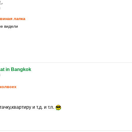
3
виная лапка
не видели
at in Bangkok
3
колвсех
ачку,квартиру и т.д. и т.п.