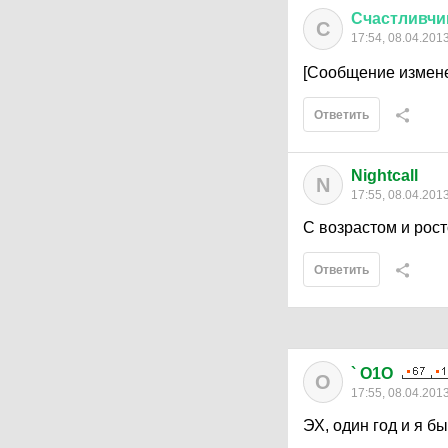
Счастливчи
С
17:54, 08.04.201
[Сообщение измене
Ответить
Nightcall
N
17:55, 08.04.201
С возрастом и рост
Ответить
` O1O
O
17:55, 08.04.201
ЭХ, один год и я б