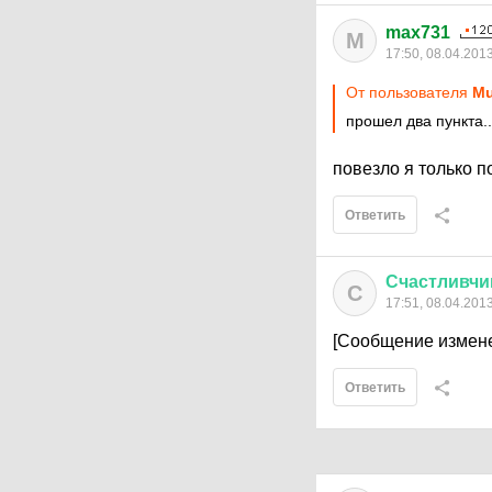
max731
M
17:50, 08.04.201
От пользователя
Mu
прошел два пункта.
повезло я только 
Ответить
Счастливчи
С
17:51, 08.04.201
[Сообщение измене
Ответить