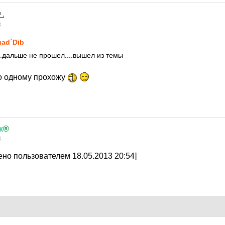
3
ad`Dib
..дальше не прошел....вышел из темы
по одному прохожу
к
®
3
но пользователем 18.05.2013 20:54]