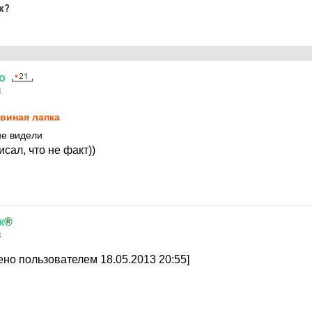
х?
о
3
виная лапка
не видели
сал, что не факт))
к
®
3
но пользователем 18.05.2013 20:55]