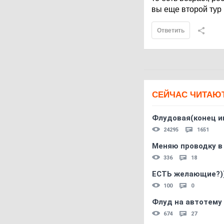
вы еще второй тур
Ответить
СЕЙЧАС ЧИТАЮ
Флудовая(конец и
24295
1651
Меняю проводку в
336
18
ЕСТЬ желающие?)
100
0
Флуд на автотему
674
27