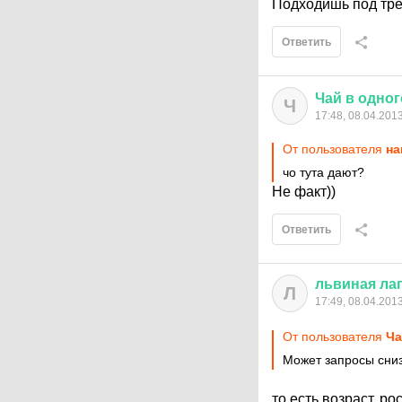
Подходишь под тр
Ответить
Чай
в
одног
Ч
17:48, 08.04.201
От пользователя
на
чо тута дают?
Не факт))
Ответить
львиная
ла
Л
17:49, 08.04.201
От пользователя
Ча
Может запросы снизи
то есть возраст, ро