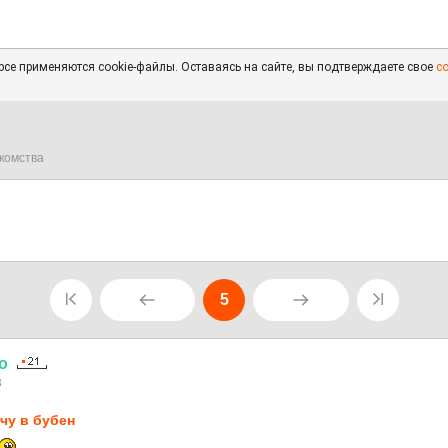
се применяются cookie-файлы. Оставаясь на сайте, вы подтверждаете свое
с
комства
5
о
3
чу в бубен