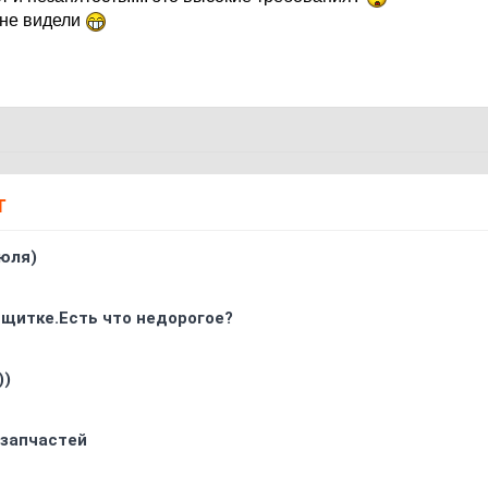
 не видели
Т
юля)
 щитке.Есть что недорогое?
))
 запчастей