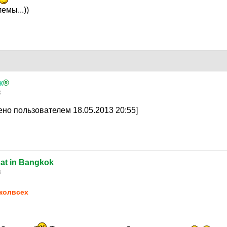
емы...))
к
®
3
но пользователем 18.05.2013 20:55]
at in Bangkok
3
колвсех