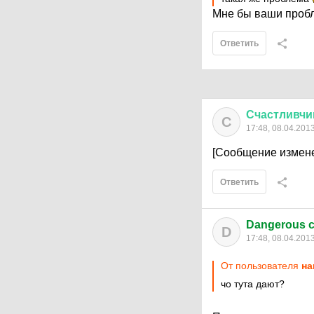
Мне бы ваши пробл
Ответить
Счастливчи
С
17:48, 08.04.201
[Сообщение измене
Ответить
Dangerous c
D
17:48, 08.04.201
От пользователя
на
чо тута дают?