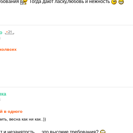
ебования
Тогда дают ласку,любовь и нежность
о
3
колвсех
пка
3
й в одного
ть, весна как ни как..))
ст и незанятость..... это высокие требования?