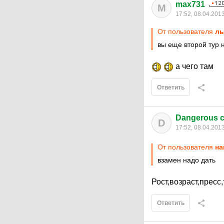
max731
M
17:52, 08.04.201
От пользователя
ль
вы еще второй тур 
а чего там
Ответить
Dangerous c
D
17:52, 08.04.201
От пользователя
на
взамен надо дать
Рост,возраст,пресс,т
Ответить