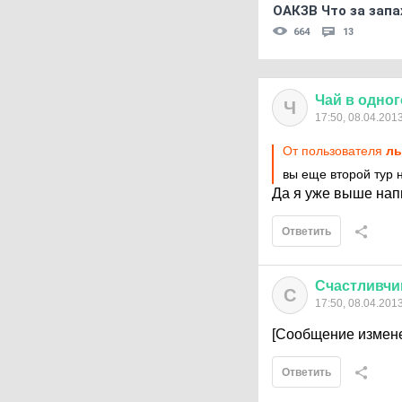
ОАКЗВ Что за запа
664
13
Чай
в
одног
Ч
17:50, 08.04.201
От пользователя
ль
вы еще второй тур 
Да я уже выше напи
Ответить
Счастливчи
С
17:50, 08.04.201
[Сообщение измене
Ответить