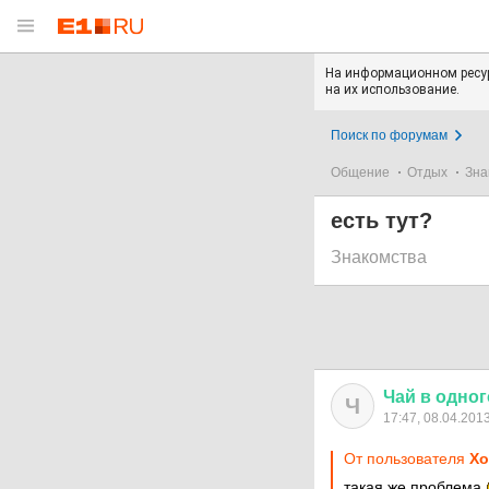
На информационном ресур
на их использование.
Поиск по форумам
Общение
Отдых
Зна
есть тут?
Знакомства
Чай
в
одног
Ч
17:47, 08.04.201
От пользователя
Хо
такая же проблема