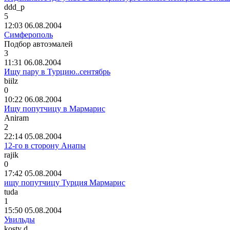
ddd_p
5
12:03 06.08.2004
Симферополь
Подбор
автоэмалей
3
11:31 06.08.2004
Ищу пару в Турцию..сентябрь
biilz
0
10:22 06.08.2004
Ищу попутчицу в Мармарис
Aniram
2
22:14 05.08.2004
12-го в сторону Анапы
rajik
0
17:42 05.08.2004
ищу попутчицу Турция Мармарис
tuda
1
15:50 05.08.2004
Увильды
kosty d