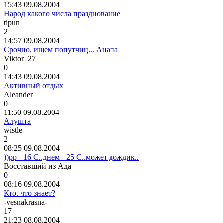
15:43 09.08.2004
Народ какого числа празднование
tipun
2
14:57 09.08.2004
Срочно, ищем попутчиц... Анапа
Viktor_27
0
14:43 09.08.2004
Активный отдых
Aleander
0
11:50 09.08.2004
Алушта
wistle
2
08:25 09.08.2004
))рр +16 С..днем +25 С..может дождик..
Восставший
из
Ада
0
08:16 09.08.2004
Кто. что знает?
-vesnakrasna-
17
21:23 08.08.2004