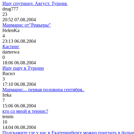
Ищу спутницу. Август. Турция.
drug777
23
20:52 07.08.2004
Мармарис от"Ривьеры"
HelenKa
4
23:13 06.08.2004
Кастинг
darteewa
0
18:06 06.08.2004
Ищу пару в Турцию
Васил
3
17:10 06.08.2004
Мармарис... первая половина сентября..
Irrka
7
15:06 06.08.2004
кто со мной в теннис?
tennis
10
14:04 06.08.2004
Подскажите где у нас в Екатеринбурге можно поиграть в боль