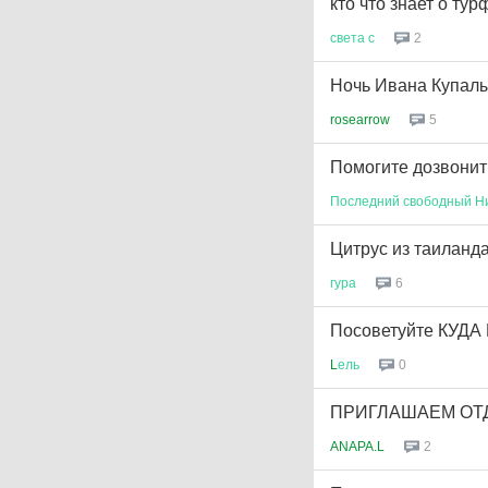
кто что знает о т
света
с
2
Ночь Ивана Купал
rosearrow
5
Помогите дозвонит
Последний
свободный
Н
Цитрус из таиланд
гура
6
Посоветуйте КУДА
L
ель
0
ПРИГЛАШАЕМ ОТД
ANAPA.L
2