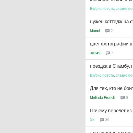
Вкусно
поесть
,
сладко
по
нужен коттедж на с
Monni
2
цвет фотографии в
30249
7
поездка в Стамбул
Вкусно
поесть
,
сладко
по
Для тех, кто не бо
Melinda French
0
Почему перелет из
ХК
39
для активных и ве