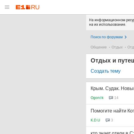
На информационном ресур
на их использование.
Поиск по форумам
Общение
Отдых
Отд
Отдых и путе
Создать тему
Крым. Судак. Новый
Ogon
ё
k
14
Помогите найти Котт
K.D.U
3
кто знает отели в 