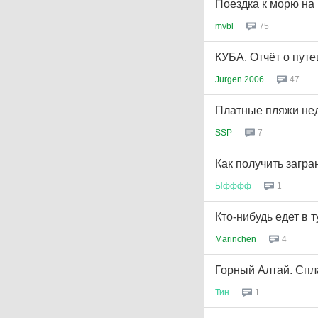
Поездка к морю на
mvbl
75
КУБА. Отчёт о пут
Jurgen 2006
47
Платные пляжи неда
SSP
7
Как получить загра
Ыфффф
1
Кто-нибудь едет в 
Marinchen
4
Горный Алтай. Cпла
Тин
1