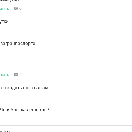
спать
0
утки
 загранпаспорте
спать
4
ится ходить по ссылкам.
 Челябинска дешевле?
селых