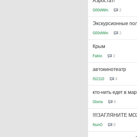
Аэростат!
G00dWin
2
Экскурсионные по
G00dWin
2
Крым
Fabio
2
автокинотеатр
IS2110
4
кто-нить едет в ма
Gloria
6
!!!!ЗАГЛЯНИТЕ М
NunO
0