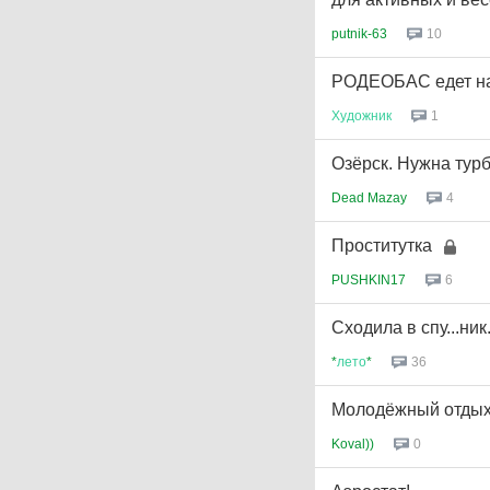
putnik-63
10
РОДЕОБАС едет на 
Художник
1
Озёрск. Нужна турб
Dead Mazay
4
Проститутка
PUSHKIN17
6
Сходила в спу...ник
*
лето
*
36
Молодёжный отды
Koval))
0