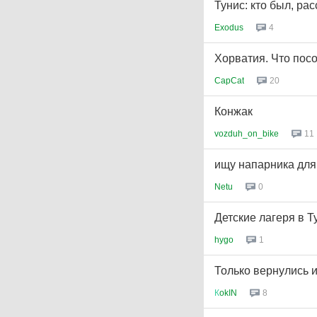
Тунис: кто был, ра
Exodus
4
Хорватия. Что пос
CapCat
20
Конжак
vozduh_on_bike
11
ищу напарника для
Netu
0
Детские лагеря в Т
hygo
1
Только вернулись 
К
okIN
8