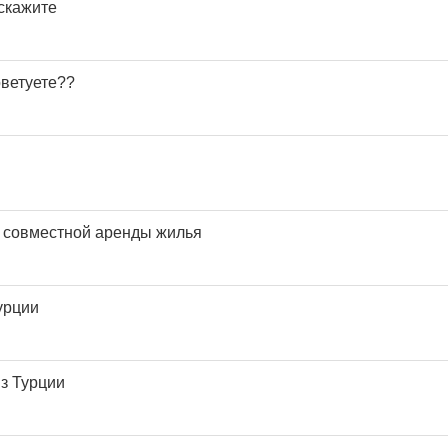
сскажите
оветуете??
 совместной аренды жилья
урции
из Турции