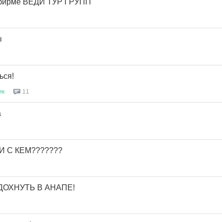
урфирме ВЕДИ ТУР ГРУПП
ы
ься!
ик
11
а
 И С КЕМ???????
ОХНУТЬ В АНАПЕ!