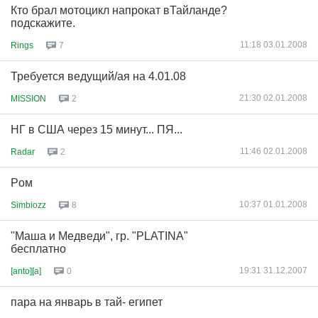
Кто брал мотоцикл напрокат вТайланде?
подскажите.
11:18 03.01.2008
Rings
7
Требуется ведущий/ая на 4.01.08
21:30 02.01.2008
MISSION
2
НГ в США через 15 минут... ПЯ...
11:46 02.01.2008
Radar
2
Poм
10:37 01.01.2008
Simbiozz
8
"Маша и Медведи", гр. "PLATINA"
бесплатно
19:31 31.12.2007
[anto][a]
0
пара на январь в тай- египет