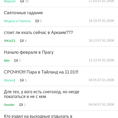
17:03 07.01.2008
Марсия
10
Святочные гадание
16:19 07.01.2008
Медуза
и
Горгона
0
стоит ли ехать сейчас в Аркаим???
16:13 07.01.2008
AlKul23
4
Начало февраля в Прагу
12:13 07.01.2008
ikks
2
CРОЧНО!!! Пара в Тайланд на 11.01!!!
04:05 07.01.2008
Ирсен
1
3
Для тех, у кого есть снегоход, но негде
покататься и не с кем
04:04 07.01.2008
Assster
1
Кто ездил на выходные отдыхать в