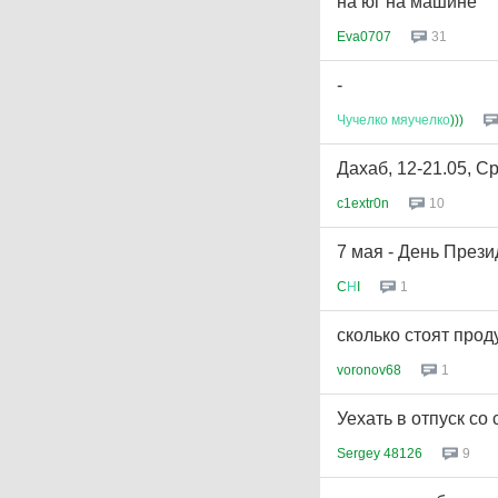
на юг на машине
Eva0707
31
-
Чучелко
мяучелко
)))
Дахаб, 12-21.05, С
c1extr0n
10
7 мая - День Прези
C
Н
I
1
сколько стоят прод
voronov68
1
Уехать в отпуск со 
Sergey 48126
9