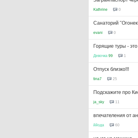
Kathrine
0
Санаторий "Огонек
evani
0
Горящие туры - эт
Девочка
99
1
Отпуск близко!!!
tina7
25
Подскажите про Ки
ja_sky
11
впечателения от а
ййода
60