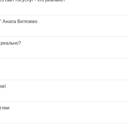
" Анапа Витязево
о реально?
ев!
нглии