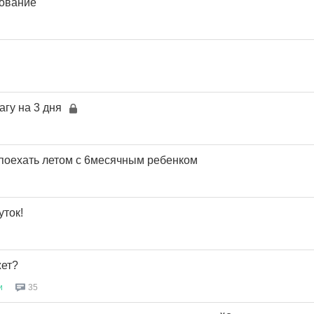
рование
гу на 3 дня
 поехать летом с 6месячным ребенком
уток!
жет?
и
35