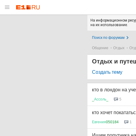
На информационном ресур
на их использование.
Поиск по форумам
Общение
Отдых
Отд
Отдых и путе
Создать тему
кто в лондон на уч
_
Ассоль
_
5
кто хочет покатать
Евгения
050184
1
Ищим попутчика на