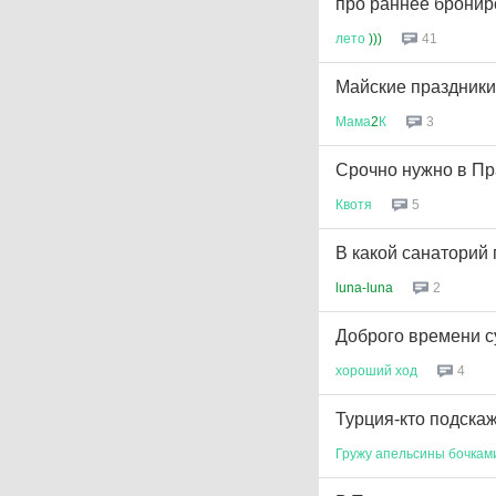
про раннее брони
лето
)))
41
Майские праздники
Мама
2
К
3
Срочно нужно в Пра
Квотя
5
В какой санаторий
luna-luna
2
Доброго времени с
хороший
ход
4
Турция-кто подска
Гружу
апельсины
бочкам