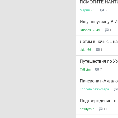
ПОМОГИТЕ НАЙТИ
Мария
555
5
Ищу попутчицу В
Dushes12345
1
Летим в ночь с 1 на
sklon66
1
Путешествия по Ур
Tatliyim
7
Пансионат -Аквало
Коллега
режиссера
Подтверждение от 
natulya97
11