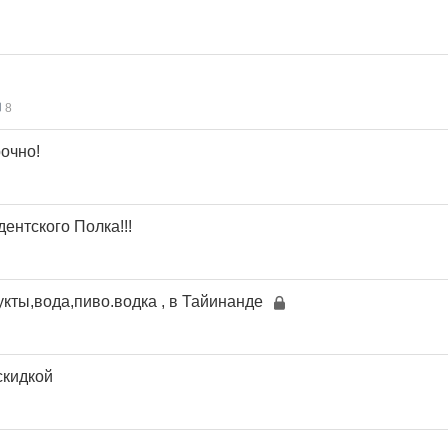
8
рочно!
дентского Полка!!!
укты,вода,пиво.водка , в Тайинанде
скидкой