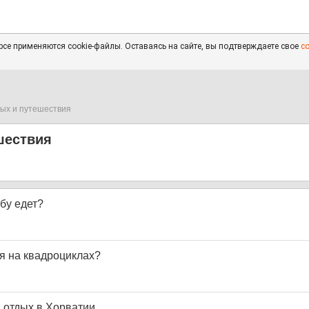
се применяются cookie-файлы. Оставаясь на сайте, вы подтверждаете свое
с
ых и путешествия
шествия
ебу едет?
ся на квадроциклах?
 отдых в Хорватии