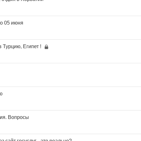
по 05 июня
в Турцию, Египет !
ю
ция. Вопросы
з сайт госуслуг - это реально?