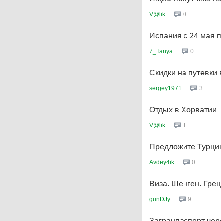
V@lik
0
Испания с 24 мая 
7_Tanya
0
Скидки на путевки 
sergey1971
3
Отдых в Хорватии
V@lik
1
Предложите Турци
Avdey4ik
0
Виза. Шенген. Гре
gunDJy
9
Загранпаспорт чере