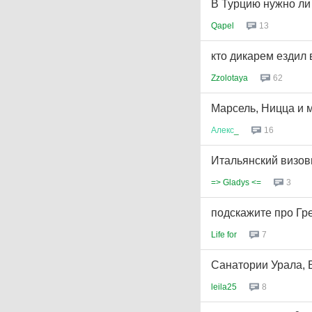
В Турцию нужно ли
Qapel
13
кто дикарем ездил
Zzolotaya
62
Марсель, Ницца и 
Алекс
_
16
Итальянский визов
=> Gladys <=
3
подскажите про Гр
Life for
7
Cанатории Урала, Б
leila25
8