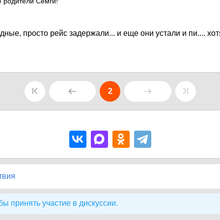
 родители Семги!
одные, просто рейс задержали... и еще они устали и пи.... хот
2
твия
бы принять участие в дискуссии.