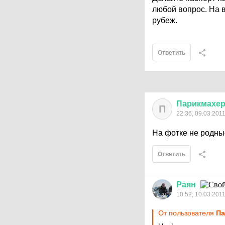
любой вопрос. На в
рубеж.
Ответить
Парикмахе
П
22:36, 09.03.201
На фотке не родны
Ответить
Раян
10:52, 10.03.201
От пользователя
Па