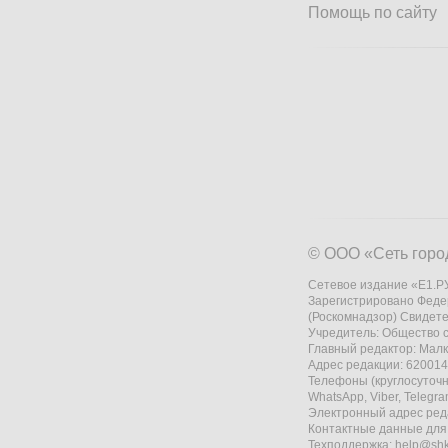
Помощь по сайту
© ООО «Сеть горо
Сетевое издание «Е1.РУ
Зарегистрировано Феде
(Роскомнадзор) Свидете
Учредитель: Общество
Главный редактор: Мал
Адрес редакции: 620014,
Телефоны (круглосуточно
WhatsApp, Viber, Telegr
Электронный адрес ред
Контактные данные для
Техподдержка:
help@shk