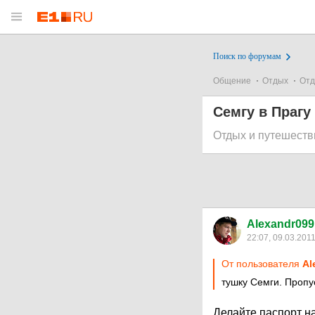
Поиск по форумам
Общение
Отдых
Отд
Семгу в Прагу
Отдых и путешеств
Alexandr099
22:07, 09.03.201
От пользователя
Al
тушку Cемги. Пропу
Делайте паспорт на