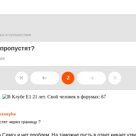
ых и путешествия
 пропустят?
ия
2
1
exseyka
стят через границу ?
 Семгу и нет проблем. На таможне пусть в ответ кивает утв