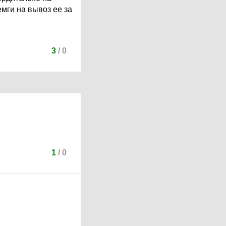
мги на вывоз ее за
3
/
0
1
/
0