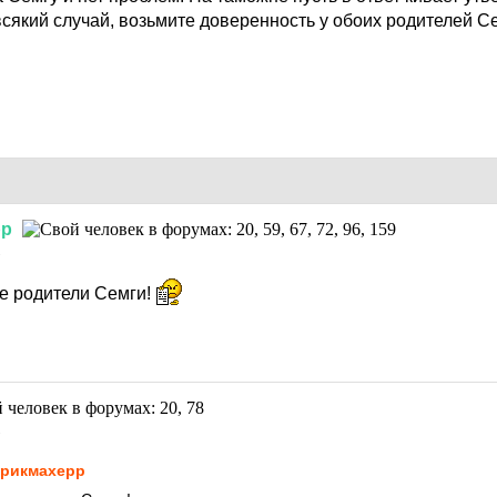
сякий случай, возьмите доверенность у обоих родителей Се
рр
1
е родители Семги!
1
рикмахерр