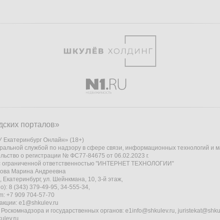
дских порталов»
 Екатеринбург Онлайн» (18+)
ральной службой по надзору в сфере связи, информационных технологий и 
льство о регистрации № ФС77-84675 от 06.02.2023 г.
 с ограниченной ответственностью "ИНТЕРНЕТ ТЕХНОЛОГИИ"
кова Марина Андреевна
 Екатеринбург, ул. Шейнкмана, 10, 3-й этаж,
): 8 (343) 379-49-95, 34-555-34,
am: +7 909 704-57-70
акции:
e1@shkulev.ru
 Роскомнадзора и государственных органов:
e1info@shkulev.ru
,
juristekat@shku
ulev.ru