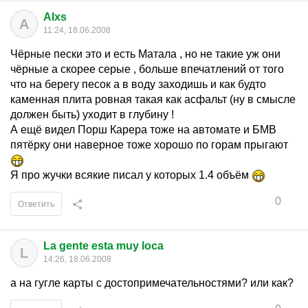
Alxs
A
11:24, 18.06.2008
Чёрные пески это и есть Матала , но не такие уж они
чёрные а скорее серые , больше впечатлений от того
что на берегу песок а в воду заходишь и как будто
каменная плита ровная такая как асфальт (ну в смысле
должен быть) уходит в глубину !
А ещё видел Порш Карера тоже на автомате и БМВ
пятёрку они наверное тоже хорошо по горам прыгают
Я про жучки всякие писал у которых 1.4 объём
0
Ответить
La gente esta muy loca
L
14:26, 18.06.2008
а на гугле карты с достопримечательностями? или как?