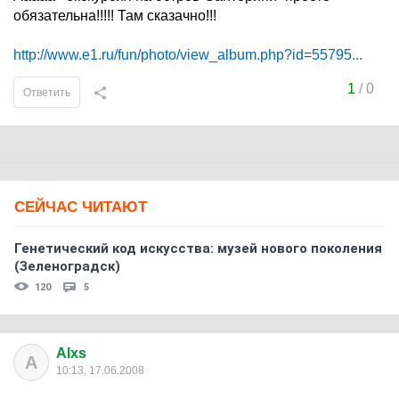
обязательна!!!!! Там сказачно!!!
http://www.e1.ru/fun/photo/view_album.php?id=55795...
1
/
0
Ответить
СЕЙЧАС ЧИТАЮТ
Генетический код искусства: музей нового поколения
(Зеленоградск)
120
5
Alxs
A
10:13, 17.06.2008