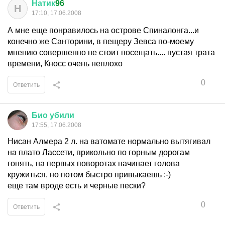
Натик
96
Н
17:10, 17.06.2008
А мне еще понравилось на острове Спиналонга...и
конечно же Санторини, в пещеру Зевса по-моему
мнению совершенно не стоит посещать.... пустая трата
времени, Кносс очень неплохо
0
Ответить
Био
убили
17:55, 17.06.2008
Нисан Алмера 2 л. на ватомате нормально вытягивал
на плато Лассети, прикольно по горным дорогам
гонять, на первых поворотах начинает голова
кружиться, но потом быстро привыкаешь :-)
еще там вроде есть и черные пески?
0
Ответить