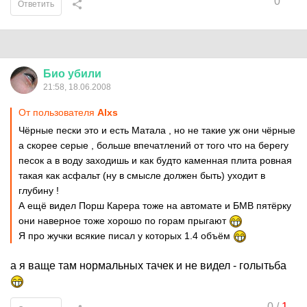
0
Ответить
Био
убили
21:58, 18.06.2008
От пользователя
Alxs
Чёрные пески это и есть Матала , но не такие уж они чёрные
а скорее серые , больше впечатлений от того что на берегу
песок а в воду заходишь и как будто каменная плита ровная
такая как асфальт (ну в смысле должен быть) уходит в
глубину !
А ещё видел Порш Карера тоже на автомате и БМВ пятёрку
они наверное тоже хорошо по горам прыгают
Я про жучки всякие писал у которых 1.4 объём
а я ваще там нормальных тачек и не видел - голытьба
0
/
1