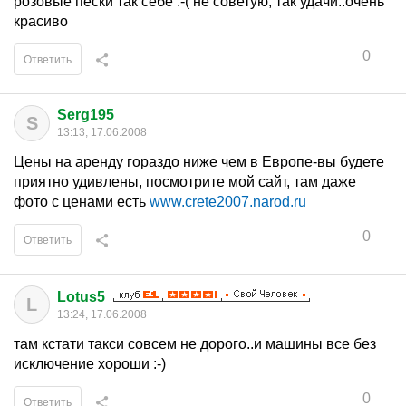
розовые пески так себе :-( не советую, так удачи..очень
красиво
0
Ответить
Serg195
S
13:13, 17.06.2008
Цены на аренду гораздо ниже чем в Европе-вы будете
приятно удивлены, посмотрите мой сайт, там даже
фото с ценами есть
www.crete2007.narod.ru
0
Ответить
Lotus5
L
13:24, 17.06.2008
там кстати такси совсем не дорого..и машины все без
исключение хороши :-)
0
Ответить