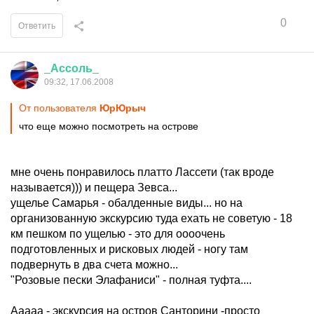
0
Ответить
_
Ассоль
_
09:32, 17.06.2008
От пользователя
ЮрЮрыч
что еще можно посмотреть на острове
мне очень понравилось платто Лассети (так вроде
называется))) и пещера Зевса...
ущелье Самарья - обалденные виды... но на
организованную экскурсию туда ехать не советую - 18
км пешком по ущелью - это для оооочень
подготовленных и рисковых людей - ногу там
подвернуть в два счета можно...
"Розовые пески Элафаниси" - полная туфта....
Ааааа - экскурсия на остров Санторини -просто