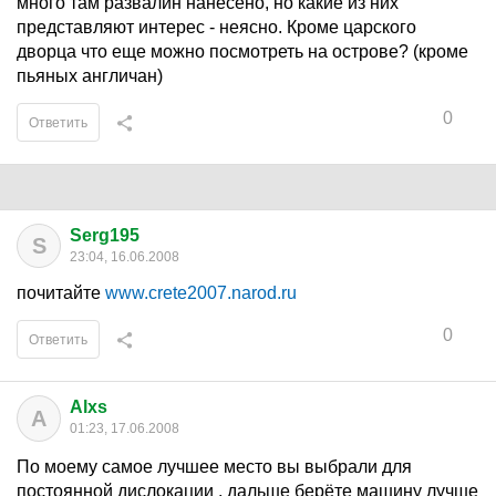
много там развалин нанесено, но какие из них
представляют интерес - неясно. Кроме царского
дворца что еще можно посмотреть на острове? (кроме
пьяных англичан)
0
Ответить
Serg195
S
23:04, 16.06.2008
почитайте
www.crete2007.narod.ru
0
Ответить
Alxs
A
01:23, 17.06.2008
По моему самое лучшее место вы выбрали для
постоянной дислокации , дальше берёте машину лучше