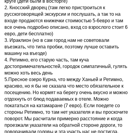
круге (дети были в восторге)
2. Кносский дворец (там легко пристроиться к
русскоговорящей экскурсии и послушать, а так то на
входе продаются книжечки стоимостью 5-6евро и там
все очень подробно описано, вход со взрослого стоит 6
евро, дети бесплатно)
3. Ираклион (но в сам город нам не советовали
въезжать, что типа пробки, поэтому лучше оставить
машину на въезде)
4. Ретимно, его старую часть, там куча
достопримечательностей, городок симпатичный, гулять
можно хоть весь день
5.Пресное озеро Курна, что между Ханьей и Ретимно,
красиво, но я бы не сказала что место обязательное к
посещению. Но кормят на берегу очень вкусно и можно
отдохнуть от блюд подаваемых в отеле. Можно
покататься на катамаране (7 евро). Если поедете со
стороны Ретимно, то там нет указателя и вы проскочите
поворот. Мы расчитали примерно расстояние и когда
проезжали указатели на обратной стороне дороги, то
поворачивали головы и эта участь нас не постигла.