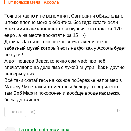
От пользователя
_Ассоль_
Точно я как то и не вспомнил , Санторини обязательно
и тоже вполне можно обойтись без гида кстати если
мне память не изменяет то экскурсия эта стоит от 120
евро , а на месте прокатят и за 15 ! ;-)
Долина Лассити тоже очень впечатляет и очень
забавный музей который есть на фотках у Ассоль будет
по пути !
А вот пещера Зевса конечно сам миф про неё
впечатляет а на деле яма с лужей внутри ! Как и другие
пещеры у них.
Всё таки скатайтесь на южное побережье например в
Маталу ! Мне какой то местный белорус говорил что
там Боб Марли похоронен и вообще вроде как мекка
была для хиппи
0
Ответить
La gente esta muy loca