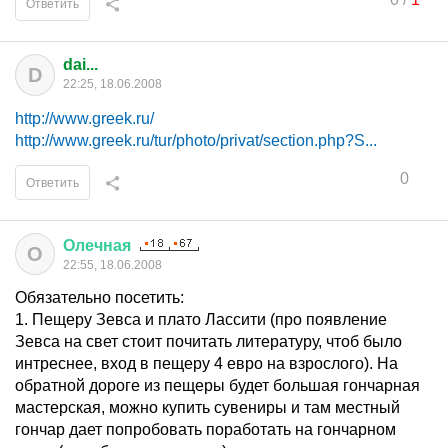
Ответить
dai...
D
22:25, 18.06.2008
http://www.greek.ru/
http://www.greek.ru/tur/photo/privat/section.php?S...
0
Ответить
Олечная
О
22:55, 18.06.2008
Обязательно посетить:
1. Пещеру Зевса и плато Лассити (про появление
Зевса на свет стоит почитать литературу, чтоб было
интреснее, вход в пещеру 4 евро на взрослого). На
обратной дороге из пещеры будет большая гончарная
мастерская, можно купить сувениры и там местный
гончар дает попробовать поработать на гончарном