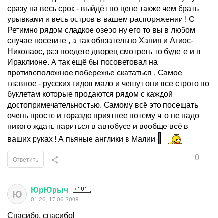
сразу на весь срок - выйдёт по цене также чем брать
урывками и весь остров в вашем распоряжении ! С
Ретимно рядом сладкое озеро ну его то вы в любом
случае посетите , а так обязательно Хания и Агиос-
Николаос, раз поедете дворец смотреть то будете и в
Ираклионе. А так ещё бы посоветовал на
противоположное побережье скататься . Самое
главное - русских гидов мало и чешут они все строго по
буклетам которые продаются рядом с каждой
достопримечательностью. Самому всё это посещать
очень просто и гораздо приятнее потому что не надо
никого ждать париться в автобусе и вообще всё в
ваших руках ! А пьяные англики в Малии
0
Ответить
ЮрЮрыч
Ю
01:26, 17.06.2008
Спасибо, спасибо!