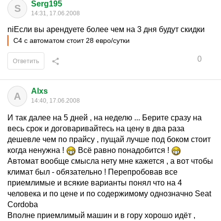
Serg195
S
14:31, 17.06.2008
niЕсли вы арендуете более чем на 3 дня будут скидки
С4 с автоматом стоит 28 евро/сутки
0
Ответить
Alxs
A
14:40, 17.06.2008
И так далее на 5 дней , на неделю ... Берите сразу на
весь срок и договаривайтесь на цену в два раза
дешевле чем по прайсу , пущай лучше под боком стоит
когда ненужна !
Всё равно понадобится !
Автомат вообще смысла нету мне кажется , а вот чтобы
климат был - обязательно ! Перепробовав все
приемлимые и всякие варианты понял что на 4
человека и по цене и по содержимому однозначно Seat
Cordoba
Вполне приемлимый машин и в гору хорошо идёт ,