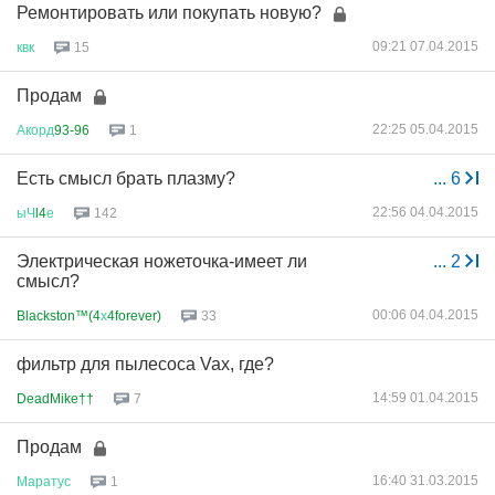
Ремонтировать или покупать новую?
09:21 07.04.2015
квк
15
Продам
22:25 05.04.2015
Акорд
93-96
1
Есть смысл брать плазму?
...
6
22:56 04.04.2015
ыЧ
l4
е
142
Электрическая ножеточка-имеет ли
...
2
смысл?
00:06 04.04.2015
Blackston™(4
х
4forever)
33
фильтр для пылесоса Vax, где?
14:59 01.04.2015
DeadMike††
7
Продам
16:40 31.03.2015
Маратус
1