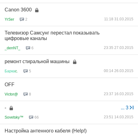
Canon 3600
11:18 31.03.2015
YrSer
2
Телевизор Самсунг перестал показывать
цифровые каналы
23:35 27.03.2015
_denNT_
6
ремонт стиральной машины
00:14 26.03.2015
Барка
c.
5
OFF
23:37 16.03.2015
Victor@
8
-
...
3
23:51 14.03.2015
Sovetsky™
66
Настройка антенного кабеля (Help!)