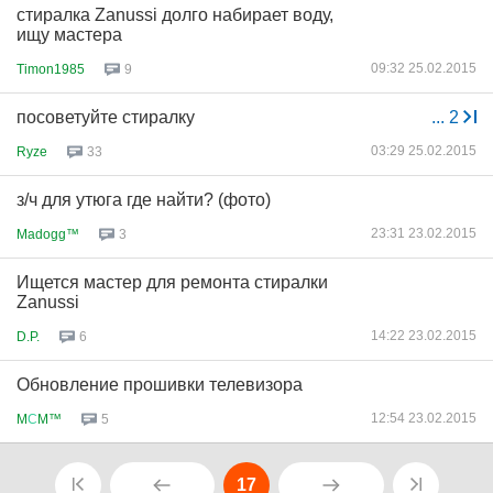
стиралка Zanussi долго набирает воду,
ищу мастера
09:32 25.02.2015
Timon1985
9
посоветуйте стиралку
...
2
03:29 25.02.2015
Ryze
33
з/ч для утюга где найти? (фото)
23:31 23.02.2015
Madogg™
3
Ищется мастер для ремонта стиралки
Zanussi
14:22 23.02.2015
D.P.
6
Обновление прошивки телевизора
12:54 23.02.2015
M
С
M™
5
17