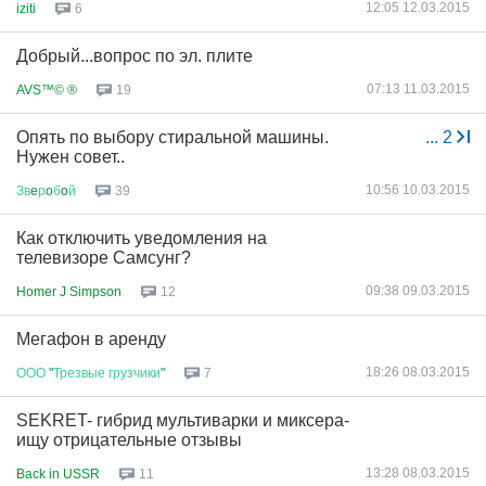
12:05 12.03.2015
iziti
6
Добрый...вопрос по эл. плите
07:13 11.03.2015
AVS™© ®
19
Опять по выбору стиральной машины.
...
2
Нужен совет..
10:56 10.03.2015
Зв
e
р
o
б
o
й
39
Как отключить уведомления на
телевизоре Самсунг?
09:38 09.03.2015
Homer J Simpson
12
Мегафон в аренду
18:26 08.03.2015
ООО
"
Трезвые
грузчики
"
7
SEKRET- гибрид мультиварки и миксера-
ищу отрицательные отзывы
13:28 08.03.2015
Back in USSR
11