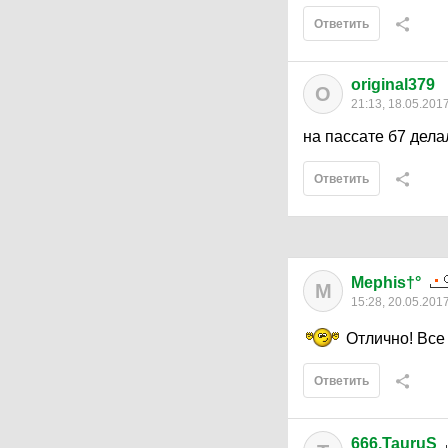
Ответить
original379
O
21:13, 18.05.201
на пассате б7 дела
Ответить
Mephis†°
M
15:28, 20.05.201
Отлично! Все
Ответить
666.TauruS