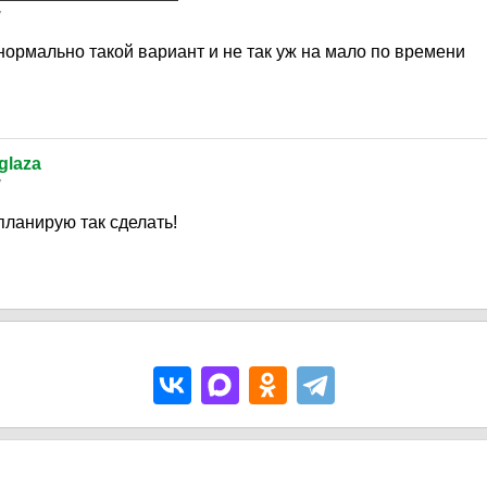
7
 нормально такой вариант и не так уж на мало по времени
glaza
7
планирую так сделать!