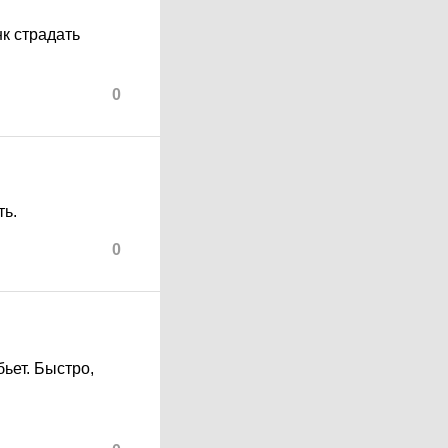
к страдать
0
ть.
0
бьет. Быстро,