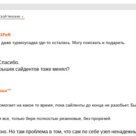
7
1PeR
даже турмоусадка где-то осталась. Могу поискать и подарить.
Спасибо.
рышек сайдентов тоже менял?
иша™
могает на какое то время, пока сайленты до конца не разобьет. Бы
 все, только бери полностью резиновые, без прорезей.
но. Но там проблема в том, что сам по себе узел ненадежн