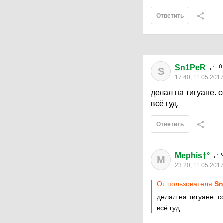
Ответить
Sn1PeR
S
17:40, 11.05.201
делал на тигуане. 
всё гуд.
Ответить
Mephis†°
M
23:20, 11.05.201
От пользователя
Sn
делал на тигуане. 
всё гуд.