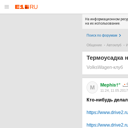
На информационном ресур
на их использование.
Поиск по форумам
Общение
Автоклуб
Термоусадка н
VolksWagen-клуб
Mephis†°
M
11:24, 11.05.2017
Кто-нибудь делал
https://www.drive2.
https://www.drive2