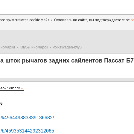
се применяются cookie-файлы. Оставаясь на сайте, вы подтверждаете свое
с
Иномарки
Клубы иномарок
VolksWagen-клуб
а шток рычагов задних сайлентов Пассат Б7
?
ru/l/456449883839136682/
.ru/b/459353144292312065