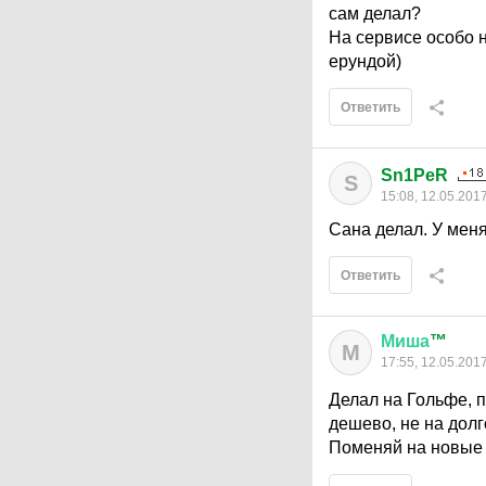
сам делал?
На сервисе особо н
ерундой)
Ответить
Sn1PeR
S
15:08, 12.05.201
Сана делал. У меня
Ответить
Миша
™
М
17:55, 12.05.201
Делал на Гольфе, п
дешево, не на долг
Поменяй на новые и