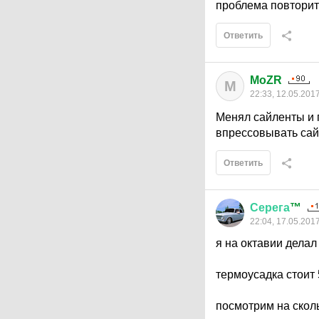
проблема повторит
Ответить
MoZR
M
22:33, 12.05.201
Менял сайленты и 
впрессовывать сай
Ответить
Серега
™
22:04, 17.05.201
я на октавии делал
термоусадка стоит 
посмотрим на сколь