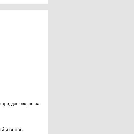
стро, дешево, не на
ый и вновь