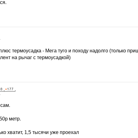
ся.
7
плюс термоусадка - Мега туго и походу надолго (только пр
лент на рычаг с термоусадкой)
7
 сам.
50р метр.
ко хватит, 1,5 тысячи уже проехал