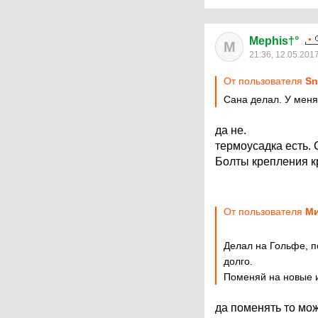
Mephis†°
M
21:36, 12.05.201
От пользователя
Sn
Сана делал. У меня 
да не.
термоусадка есть. 
Болты крепления к
От пользователя
М
Делал на Гольфе, по
долго.
Поменяй на новые и
да поменять то мож