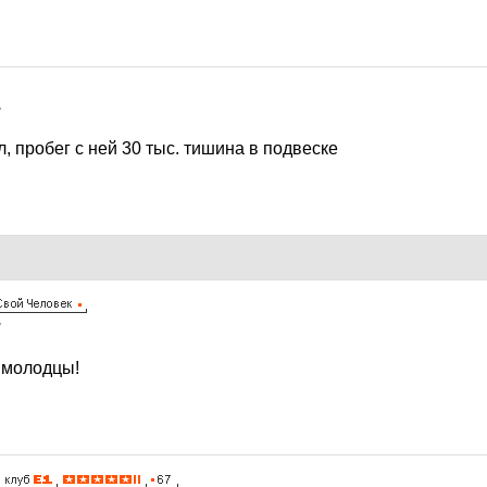
7
л, пробег с ней 30 тыс. тишина в подвеске
7
 молодцы!