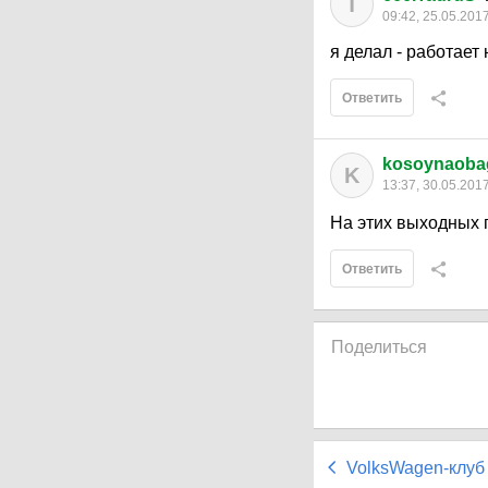
T
09:42, 25.05.201
я делал - работает
Ответить
kosoynaoba
K
13:37, 30.05.201
На этих выходных 
Ответить
Поделиться
VolksWagen-клуб