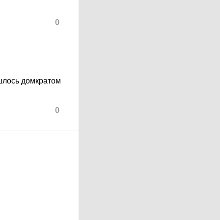
0
ишлось домкратом
0