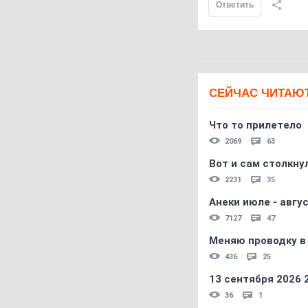
Ответить
СЕЙЧАС ЧИТАЮ
Что то прилетело
2069
63
Вот и сам столкнул
2231
35
Анеки июле - авгус
7127
47
Меняю проводку в
436
25
13 сентября 2026
36
1