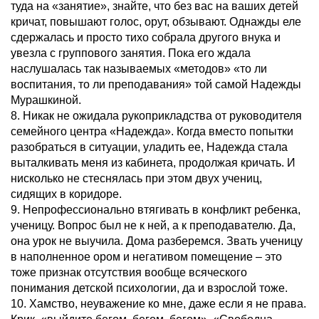
туда на «занятие», знайте, что без вас на ваших детей
кричат, повышают голос, орут, обзывают. Однажды еле
сдержалась и просто тихо собрала другого внука и
увезла с группового занятия. Пока его ждала
наслушалась так называемых «методов» «то ли
воспитания, то ли преподавания» той самой Надежды
Мурашкиной.
8. Никак не ожидала рукоприкладства от руководителя
семейного центра «Надежда». Когда вместо попытки
разобраться в ситуации, уладить ее, Надежда стала
выталкивать меня из кабинета, продолжая кричать. И
нисколько не стеснялась при этом двух учениц,
сидящих в коридоре.
9. Непрофессионально втягивать в конфликт ребенка,
ученицу. Вопрос был не к ней, а к преподавателю. Да,
она урок не выучила. Дома разберемся. Звать ученицу
в наполненное ором и негативом помещение – это
тоже признак отсутствия вообще всяческого
понимания детской психологии, да и взрослой тоже.
10. Хамство, неуважение ко мне, даже если я не права.