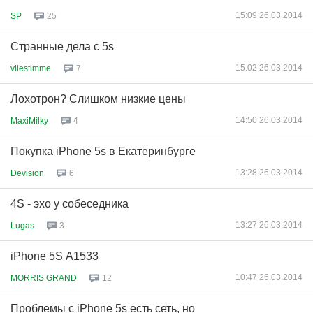
15:09 26.03.2014
SP
25
Странные дела с 5s
15:02 26.03.2014
vilestimme
7
Лохотрон? Слишком низкие цены
14:50 26.03.2014
MaxiMilky
4
Покупка iPhone 5s в Екатеринбурге
13:28 26.03.2014
Devision
6
4S - эхо у собеседника
13:27 26.03.2014
Lugas
3
iPhone 5S А1533
10:47 26.03.2014
MORRIS GRAND
12
Проблемы с iPhone 5s есть сеть, но