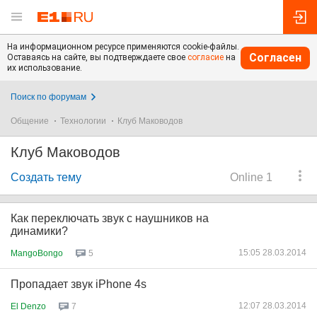
На информационном ресурсе применяются cookie-файлы.
Согласен
Оставаясь на сайте, вы подтверждаете свое
согласие
на
их использование.
Поиск по форумам
Общение
Технологии
Клуб Маководов
Клуб Маководов
Создать тему
Online 1
Как переключать звук с наушников на
динамики?
15:05 28.03.2014
MangoBongo
5
Пропадает звук iPhone 4s
12:07 28.03.2014
El Denzo
7