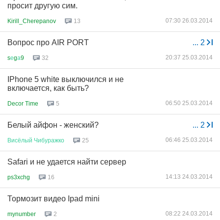
просит другую сим.
07:30 26.03.2014
Kirill_Cherepanov
13
Вопрос про AIR PORT
...
2
20:37 25.03.2014
s
е
g
а
9
32
IPhone 5 white выключился и не
включается, как быть?
06:50 25.03.2014
Decor Time
5
Белый айфон - женский?
...
2
06:46 25.03.2014
Висёлый
Чибуражко
25
Safari и не удается найти сервер
14:13 24.03.2014
ps3xchg
16
Тормозит видео Ipad mini
08:22 24.03.2014
mynumber
2