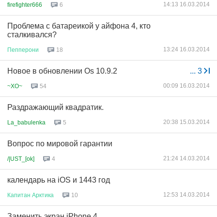
14:13 16.03.2014
firefighter666
6
Проблема с батареикой у айфона 4, кто
сталкивался?
13:24 16.03.2014
Пепперони
18
Новое в обновлении Os 10.9.2
...
3
00:09 16.03.2014
~XO~
54
Раздражающий квадратик.
20:38 15.03.2014
La_babulenka
5
Вопрос по мировой гарантии
21:24 14.03.2014
/|UST_[ok]
4
календарь на iOS и 1443 год
12:53 14.03.2014
Капитан
Арктика
10
Заменить экран iPhone 4