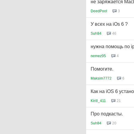
не заряжается Mac
DeedPool
3
У всех на iOs 6 ?
Suh84
46
нужна помощь по i
nemez95
4
Помогите.
Maksim7772
6
Как на iOS 6 устан
Kirill_411
21
Про подкасты.
Suh84
20