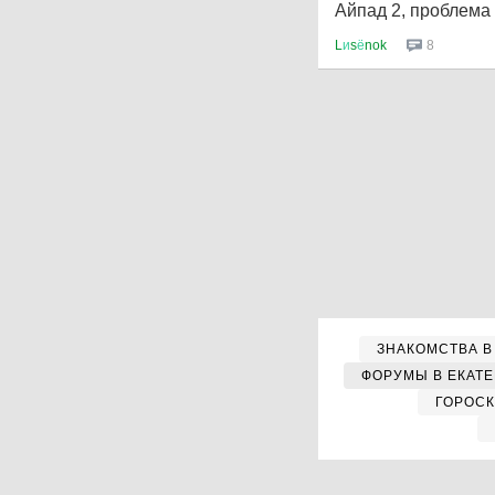
Айпад 2, проблема 
L
и
s
ё
nok
8
ЗНАКОМСТВА В
ФОРУМЫ В ЕКАТ
ГОРОС