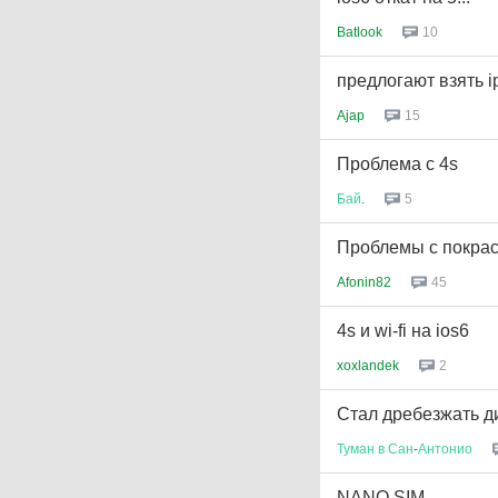
Batlook
10
предлогают взять i
Ajap
15
Проблема с 4s
Бай
.
5
Проблемы с покраск
Afonin82
45
4s и wi-fi на ios6
xoxlandek
2
Стал дребезжать д
Туман
в
Сан
-
Антонио
NANO SIM