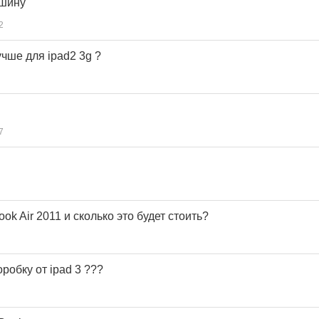
ашину
2
чше для ipad2 3g ?
7
ok Air 2011 и сколько это будет стоить?
робку от ipad 3 ???