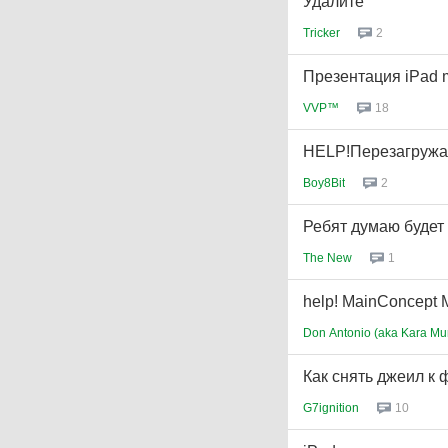
Удалите
Tricker
2
Презентация iPad m
VVP™
18
HELP!Перезагружает
Boy8Bit
2
Ребят думаю будет
The New
1
help! MainConcept 
Don Antonio (aka Kara Mur
Как снять джеил к
G7ignition
10