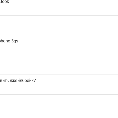
Book
phone 3gs
овить джейлбрейк?