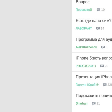
Вопрос
Перевозк
@
10
Есть где нано-сим?
ЛАБОРАНТ
14
Программа для ауд
AleksKuznecov
5
iPhone 5:есть вопр
Р
R
О
G (GS
М
+)
20
Презентация iPhone 
Гартунг
Юрий
®
22
Подскажите новичк
Sharhan
11