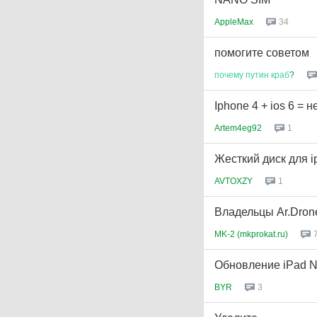
AppleMax
34
помогите советом
почему
путин
краб
?
Iphone 4 + ios 6 = 
Artem4eg92
1
Жесткий диск для ip
AVTOXZY
1
Владельцы Ar.Drone
MK-2 (mkprokat.ru)
Обновление iPad NE
BYR
3