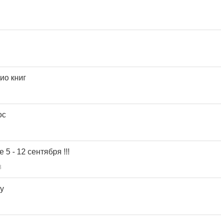
ио книг
ос
5 - 12 сентября !!!
8
у