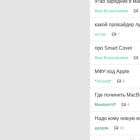
iPad зарядник в м
Враг
Волшебников
какой провайдер лу
истокс
7
про Smart Cover
Враг
Волшебников
МФУ под Apple
*
Леонид
*
9
Где починить MacBo
MandarinVP
4
Надо кому новую ко
gungsta
30