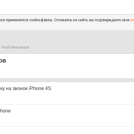
се применяются cookie-файлы. Оставаясь на сайте, вы подтверждаете свое
с
Клуб Маководов
ов
ку на звонок iPhone 4S
Phone