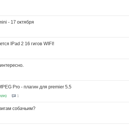
ini - 17 октября
ся IPad 2 16 гигов WIFI!
 интересно.
MPEG Pro - плагин для premier 5.5
zin)
1
 фигам собачьим?