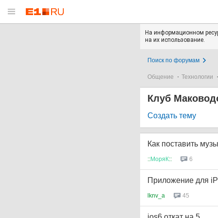
На информационном ресур
на их использование.
Поиск по форумам
Общение
Технологии
Клуб Маковод
Создать тему
Как поставить музы
::
МоряК
::
6
Приложение для i
lknv_a
45
ios6 откат на 5...