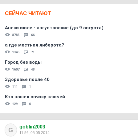
СЕЙЧАС ЧИТАЮТ
Анеки июле - августовские (до 9 августа)
8785
66
а где местная либерота?
1345
71
Город без воды
1607
48
Здоровье после 40
111
1
Кто нашел связку ключей
129
0
goblin2003
G
11:56, 05.05.2014