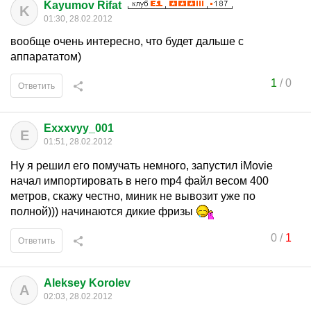
Kayumov Rifat
K
01:30, 28.02.2012
вообще очень интересно, что будет дальше с
аппарататом)
1
/
0
Ответить
Exxxvyy_001
E
01:51, 28.02.2012
Ну я решил его помучать немного, запустил iMovie
начал импортировать в него mp4 файл весом 400
метров, скажу честно, миник не вывозит уже по
полной))) начинаются дикие фризы
0
/
1
Ответить
Aleksey Korolev
A
02:03, 28.02.2012