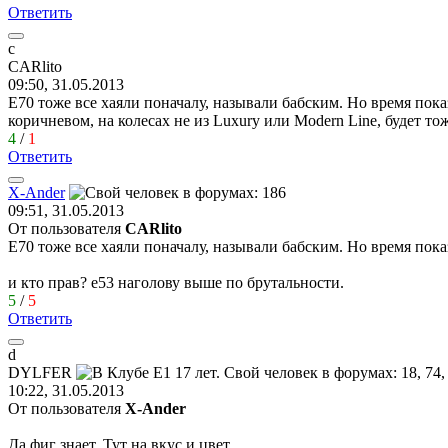
Ответить
c
CARlito
09:50, 31.05.2013
E70 тоже все хаяли поначалу, называли бабским. Но время пок
коричневом, на колесах не из Luxury или Modern Line, будет то
4
/
1
Ответить
X-Ander
09:51, 31.05.2013
От пользователя
CARlito
E70 тоже все хаяли поначалу, называли бабским. Но время показ
и кто прав? е53 наголову выше по брутальности.
5
/
5
Ответить
d
DYLFER
10:22, 31.05.2013
От пользователя
X-Ander
Да фиг знает. Тут на вкус и цвет.