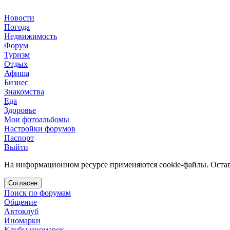
Новости
Погода
Недвижимость
Форум
Туризм
Отдых
Афиша
Бизнес
Знакомства
Еда
Здоровье
Мои фотоальбомы
Настройки форумов
Паспорт
Выйти
На информационном ресурсе применяются cookie-файлы. Остава
Согласен
Поиск по форумам
Общение
Автоклуб
Иномарки
Клубы иномарок