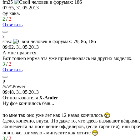
fm25
07:55, 31.05.2013
фу кака.
2
/
2
Ответить
s
stasz
09:02, 31.05.2013
А мне нравится.
Вот только корма эта уже примелькалась на других моделях.
3
/
2
Ответить
p
////\/\\Power
09:48, 31.05.2013
От пользователя
X-Ander
Ну фсе кончилось бмв...
по мне так оно уже лет как 12 назад кончилось
(дело, конечно, вкуса...Но даже то, что здесь называют вёдрам
абонемента на посещение оф.дилеров, (если гарантия), или пр
опять же, заимхую - минусите как хотите
3
/
2