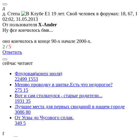
д
д
.
Степа
02:02, 31.05.2013
От пользователя
X-Ander
Ну фсе кончилось бмв...
оно кончилось в конце 90-х начале 2000-х.
2
/
5
Ответить
сейчас читают
Флудовая(конец июля)
22499
1553
Меняю проводку в щитке.Есть что недорогое?
275
15
Вот и сам столкнулся - старые родители...
1931
35
Лучшие места для первых свиданий в нашем городе
3086
80
От Усвы до Чусового сплав.
349
5
f