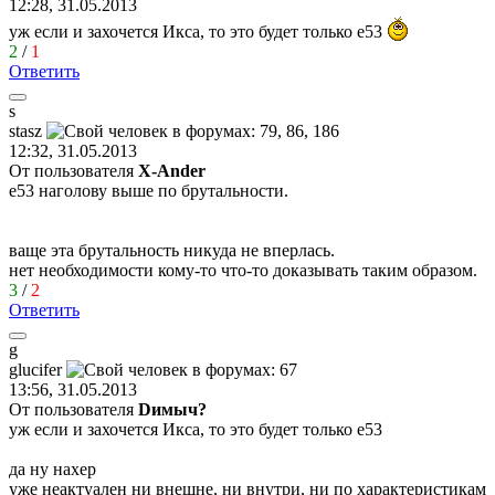
12:28, 31.05.2013
уж если и захочется Икса, то это будет только е53
2
/
1
Ответить
s
stasz
12:32, 31.05.2013
От пользователя
X-Ander
е53 наголову выше по брутальности.
ваще эта брутальность никуда не вперлась.
нет необходимости кому-то что-то доказывать таким образом.
3
/
2
Ответить
g
glucifer
13:56, 31.05.2013
От пользователя
Dимыч?
уж если и захочется Икса, то это будет только е53
да ну нахер
уже неактуален ни внешне, ни внутри, ни по характеристикам