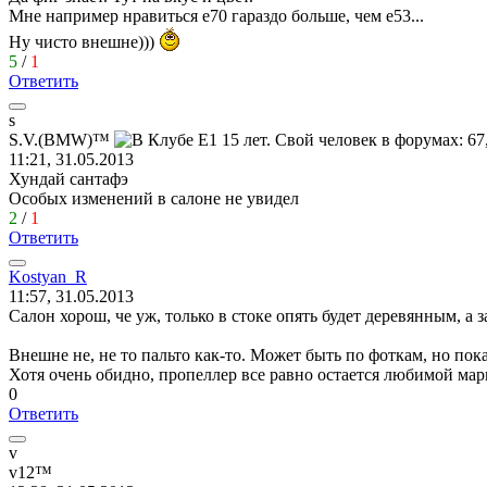
Мне например нравиться е70 гараздо больше, чем е53...
Ну чисто внешне)))
5
/
1
Ответить
s
S.V.(BMW)™
11:21, 31.05.2013
Хундай сантафэ
Особых изменений в салоне не увидел
2
/
1
Ответить
Kostyan_R
11:57, 31.05.2013
Салон хорош, че уж, только в стоке опять будет деревянным, а з
Внешне не, не то пальто как-то. Может быть по фоткам, но пока
Хотя очень обидно, пропеллер все равно остается любимой марк
0
Ответить
v
v12™