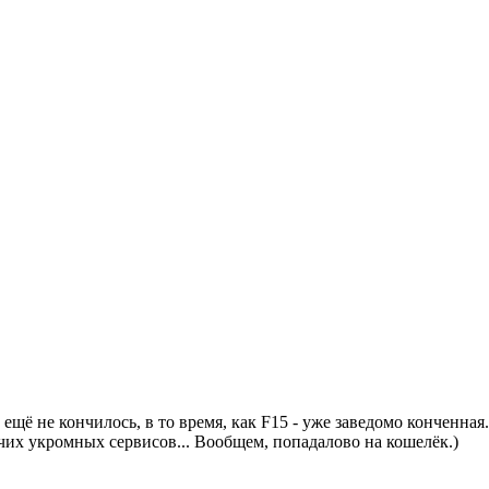
и, ещё не кончилось, в то время, как F15 - уже заведомо конченн
очих укромных сервисов... Вообщем, попадалово на кошелёк.)