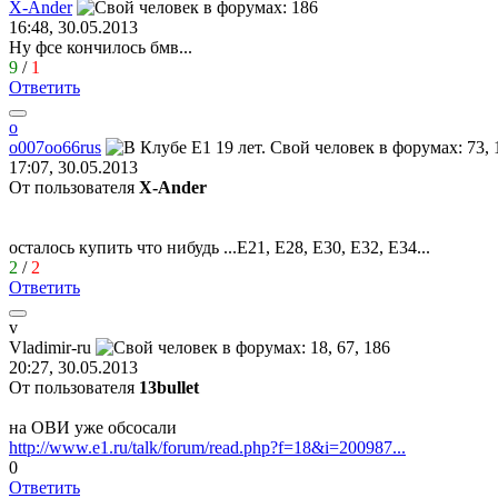
X-Ander
16:48, 30.05.2013
Ну фсе кончилось бмв...
9
/
1
Ответить
о
о
007
оо
66rus
17:07, 30.05.2013
От пользователя
X-Ander
осталось купить что нибудь ...Е21, Е28, Е30, Е32, Е34...
2
/
2
Ответить
v
Vladimir-ru
20:27, 30.05.2013
От пользователя
13bullet
на ОВИ уже обсосали
http://www.e1.ru/talk/forum/read.php?f=18&i=200987...
0
Ответить