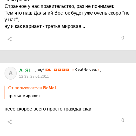
Странное у нас правительство, раз не понимает.
Тем что наш Дальний Восток будет уже очень скоро "не
у нас",
ну и как вариант - трeтья мирoвaя...
0
A. SL.
A
12:39, 28.01.2011
От пользователя
BeMaL
трeтья мирoвaя.
неее скорее всего просто гражданская
0