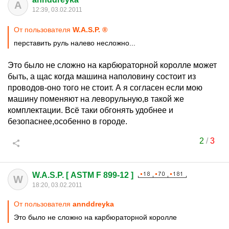
A
12:39, 03.02.2011
От пользователя
W.A.S.P. ®
перставить руль налево несложно...
Это было не сложно на карбюраторной королле может
быть, а щас когда машина наполовину состоит из
проводов-оно того не стоит. А я согласен если мою
машину поменяют на леворульную,в такой же
комплектации. Всё таки обгонять удобнее и
безопаснее,особенно в городе.
2
/
3
W.A.S.P. [ ASTM F 899-12 ]
W
18:20, 03.02.2011
От пользователя
annddreyka
Это было не сложно на карбюраторной королле