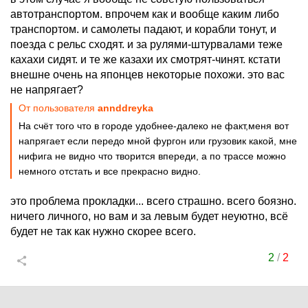
автотранспортом. впрочем как и вообще каким либо
транспортом. и самолеты падают, и корабли тонут, и
поезда с рельс сходят. и за рулями-штурвалами теже
кахахи сидят. и те же казахи их смотрят-чинят. кстати
внешне очень на японцев некоторые похожи. это вас
не напрягает?
От пользователя
annddreyka
На счёт того что в городе удобнее-далеко не факт,меня вот
напрягает если передо мной фургон или грузовик какой, мне
нифига не видно что творится впереди, а по трассе можно
немного отстать и все прекрасно видно.
это проблема прокладки... всего страшно. всего боязно.
ничего личного, но вам и за левым будет неуютно, всё
будет не так как нужно скорее всего.
2
/
2