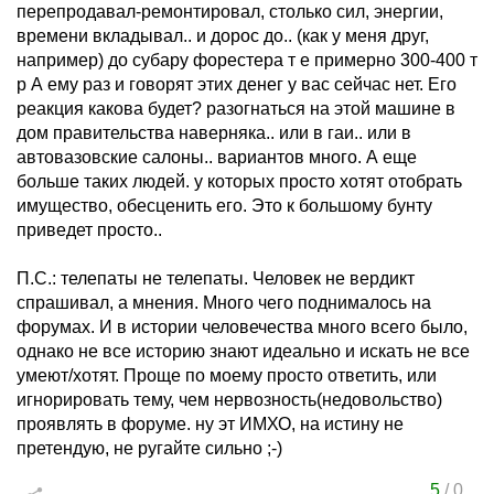
перепродавал-ремонтировал, столько сил, энергии,
времени вкладывал.. и дорос до.. (как у меня друг,
например) до субару форестера т е примерно 300-400 т
р А ему раз и говорят этих денег у вас сейчас нет. Его
реакция какова будет? разогнаться на этой машине в
дом правительства наверняка.. или в гаи.. или в
автовазовские салоны.. вариантов много. А еще
больше таких людей. у которых просто хотят отобрать
имущество, обесценить его. Это к большому бунту
приведет просто..
П.С.: телепаты не телепаты. Человек не вердикт
спрашивал, а мнения. Много чего поднималось на
форумах. И в истории человечества много всего было,
однако не все историю знают идеально и искать не все
умеют/хотят. Проще по моему просто ответить, или
игнорировать тему, чем нервозность(недовольство)
проявлять в форуме. ну эт ИМХО, на истину не
претендую, не ругайте сильно ;-)
5
/
0