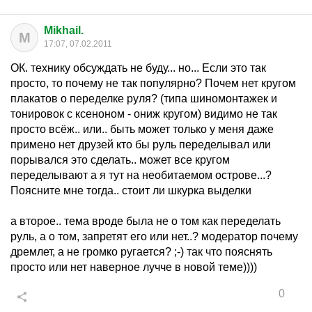
Mikhail.
M
17:07, 07.02.2011
ОК. технику обсуждать не буду... но... Если это так
просто, то почему не так популярно? Почем нет кругом
плакатов о переделке руля? (типа шиномонтажек и
тонировок с ксеноном - ониж кругом) видимо не так
просто всёж.. или.. быть может только у меня даже
примено нет друзей кто бы руль переделывал или
порывался это сделать.. может все кругом
переделывают а я тут на необитаемом острове...?
Поясните мне тогда.. стоит ли шкурка выделки
а второе.. тема вроде была не о том как переделать
руль, а о том, запретят его или нет..? модератор почему
дремлет, а не громко ругается? ;-) так что пояснять
просто или нет наверное лучче в новой теме))))
0