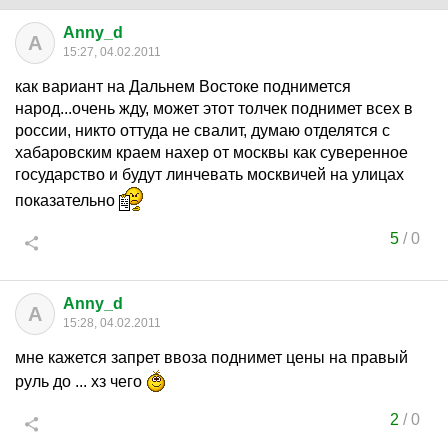
Anny_d
A
15:27, 04.02.2011
как вариант на Дальнем Востоке поднимется
народ...очень жду, может этот толчек поднимет всех в
россии, никто оттуда не свалит, думаю отделятся с
хабаровским краем нахер от москвы как суверенное
государство и будут линчевать москвичей на улицах
показательно
5
/
0
Anny_d
A
15:28, 04.02.2011
мне кажется запрет ввоза поднимет цены на правый
руль до ... хз чего
2
/
0