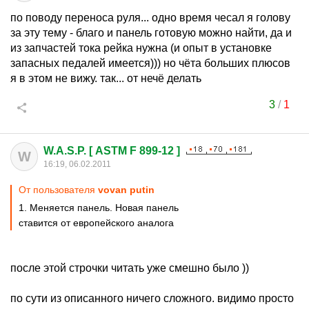
по поводу переноса руля... одно время чесал я голову
за эту тему - благо и панель готовую можно найти, да и
из запчастей тока рейка нужна (и опыт в установке
запасных педалей имеется))) но чёта больших плюсов
я в этом не вижу. так... от нечё делать
3
/
1
W.A.S.P. [ ASTM F 899-12 ]
W
16:19, 06.02.2011
От пользователя
vovan putin
1. Меняется панель. Новая панель
ставится от европейского аналога
после этой строчки читать уже смешно было ))
по сути из описанного ничего сложного. видимо просто