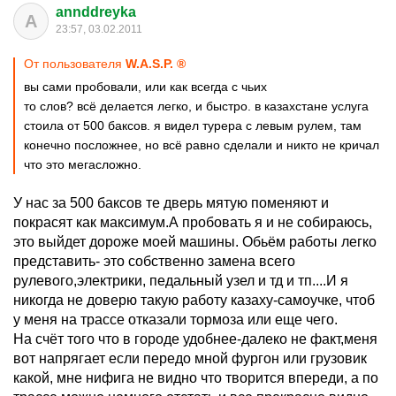
annddreyka
A
23:57, 03.02.2011
От пользователя
W.A.S.P. ®
вы сами пробовали, или как всегда с чьих
то слов? всё делается легко, и быстро. в казахстане услуга
стоила от 500 баксов. я видел турера с левым рулем, там
конечно посложнее, но всё равно сделали и никто не кричал
что это мегасложно.
У нас за 500 баксов те дверь мятую поменяют и
покрасят как максимум.А пробовать я и не собираюсь,
это выйдет дороже моей машины. Обьём работы легко
представить- это собственно замена всего
рулевого,электрики, педальный узел и тд и тп....И я
никогда не доверю такую работу казаху-самоучке, чтоб
у меня на трассе отказали тормоза или еще чего.
На счёт того что в городе удобнее-далеко не факт,меня
вот напрягает если передо мной фургон или грузовик
какой, мне нифига не видно что творится впереди, а по