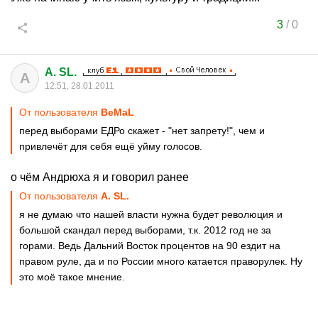
3
/
0
A. SL.
A
12:51, 28.01.2011
От пользователя
BeMaL
перед выборами ЕДРо скажет - "нет запрету!", чем и
привлечёт для себя ещё уйму голосов.
о чём Андрюха я и говорил ранее
От пользователя
A. SL.
я не думаю что нашей власти нужна будет революция и
большой скандал перед выборами, т.к. 2012 год не за
горами. Ведь Дальний Восток процентов на 90 ездит на
правом руле, да и по России много катается праворулек. Ну
это моё такое мнение.