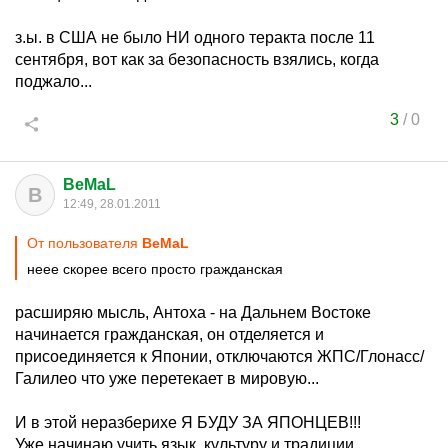
з.ы. в США не было НИ одного теракта после 11
сентября, вот как за безопасность взялись, когда
поджало...
3
/
0
BeMaL
B
12:49, 28.01.2011
От пользователя
BeMaL
неее скорее всего просто гражданская
расширяю мысль, Антоха - на Дальнем Востоке
начинается гражданская, он отделяется и
присоединяется к Японии, отключаются ЖПС/Глонасс/
Галилео что уже перетекает в мировую...
И в этой неразберихе Я БУДУ ЗА ЯПОНЦЕВ!!!
Уже начинаю учить язык, культуру и традиции...