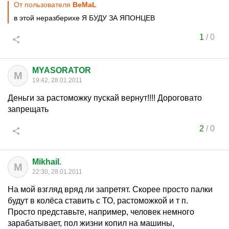
От пользователя
BeMaL
в этой неразберихе Я БУДУ ЗА ЯПОНЦЕВ
1
/
0
MYASORATOR
M
19:42, 28.01.2011
Деньги за растоможку пускай вернут!!!! Дороговато
запрещать
2
/
0
Mikhail.
M
22:30, 28.01.2011
На мой взгляд вряд ли запретят. Скорее просто палки
будут в колёса ставить с ТО, растоможкой и т п.
Просто представьте, например, человек немного
зарабатывает, пол жизни копил на машины,