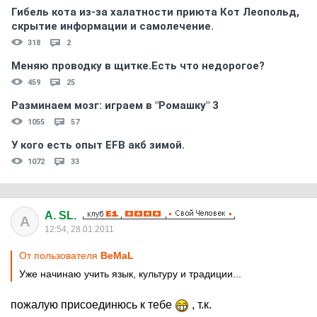
Гибель кота из-за халатности приюта Кот Леопольд,
скрытиe информации и самолечение.
318
2
Меняю проводку в щитке.Есть что недорогое?
459
25
Разминаем мозг: играем в "Ромашку" 3
1055
57
У кого есть опыт EFB акб зимой.
1072
33
A. SL.
A
12:54, 28.01.2011
От пользователя
BeMaL
Уже начинаю учить язык, культуру и традиции...
пожалую присоединюсь к тебе
, т.к.