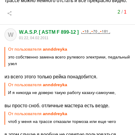
трассе можно немного отстать и все прекрасно видно.
2
/
1
W.A.S.P. [ ASTM F 899-12 ]
W
01:22, 04.02.2011
От пользователя
annddreyka
это собственно замена всего рулевого электрики, педальный
узел
из всего этого только рейка понадобится.
От пользователя
annddreyka
И я никогда не доверю такую работу казаху-самоучке,
вы просто сноб. отличные мастера есть везде.
От пользователя
annddreyka
чтоб у меня на трассе отказали тормоза или еще чего
в этом случае я вообще не советую пользоваться