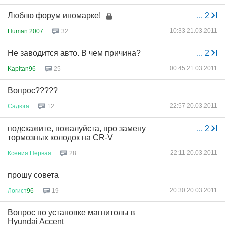
Люблю форум иномарке!
...
2
10:33 21.03.2011
Human 2007
32
Не заводится авто. В чем причина?
...
2
00:45 21.03.2011
Kapitan96
25
Вопрос?????
22:57 20.03.2011
Садюга
12
подскажите, пожалуйста, про замену
...
2
тормозных колодок на CR-V
22:11 20.03.2011
Ксения
Первая
28
прошу совета
20:30 20.03.2011
Логист
96
19
Вопрос по установке магнитолы в
Hyundai Accent