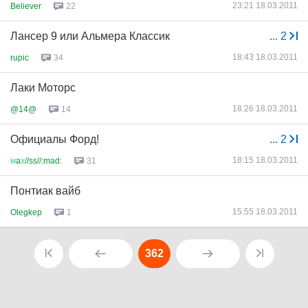
23:21 18.03.2011
Believer
22
Лансер 9 или Альмера Классик
...
2
18:43 18.03.2011
rupic
34
Лаки Моторс
18:26 18.03.2011
@14@
14
Официалы Форд!
...
2
18:15 18.03.2011
м
a
х
//ss//:mad:
31
Понтиак вайб
15:55 18.03.2011
Olegkep
1
362