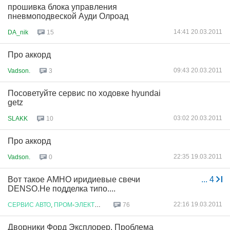
прошивка блока управления
пневмоподвеской Ауди Олроад
14:41 20.03.2011
DA_nik
15
Про аккорд
09:43 20.03.2011
Vadson.
3
Посоветуйте сервис по ходовке hyundai
getz
03:02 20.03.2011
SLAKK
10
Про аккорд
22:35 19.03.2011
Vadson.
0
Вот такое АМНО иридиевые свечи
...
4
DENSO.Не подделка типо....
22:16 19.03.2011
СЕРВИС
АВТО
,
ПРОМ
-
ЭЛЕКТРОНИКИ
76
Дворники Форд Эксплорер. Проблема