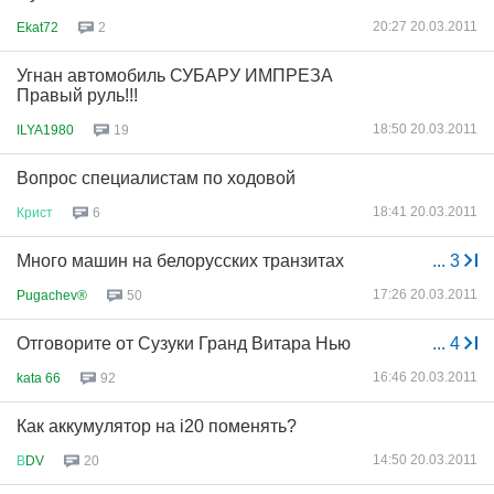
20:27 20.03.2011
Ekat72
2
Угнан автомобиль СУБАРУ ИМПРЕЗА
Правый руль!!!
18:50 20.03.2011
ILYA1980
19
Вопрос специалистам по ходовой
18:41 20.03.2011
Крист
6
Много машин на белорусских транзитах
...
3
17:26 20.03.2011
Pugachev®
50
Отговорите от Сузуки Гранд Витара Нью
...
4
16:46 20.03.2011
kata 66
92
Как аккумулятор на i20 поменять?
14:50 20.03.2011
В
DV
20