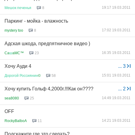
19:17 19.03.2011
Мешок
печенья
8
Паркинг - мойка - влажность
17:02 19.03.2011
mystery too
8
Адская шкода, предпятничное видео )
16:35 19.03.2011
Ca
ш
aMC™
23
Хочу Ауди 4
...
3
15:01 19.03.2011
Дорогой
Россиянин
©
58
Хочу купить Гольф 4,2000г.!!!Как он????
...
2
14:49 19.03.2011
sea8080
25
OFF
14:21 19.03.2011
RockyBalboA
11
Подскажите где это сделать?