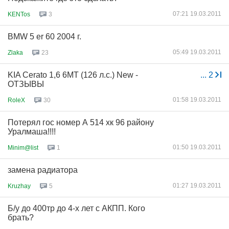
07:21 19.03.2011
KENTos
3
BMW 5 er 60 2004 г.
05:49 19.03.2011
Zlaka
23
KIA Cerato 1,6 6MT (126 л.с.) New -
...
2
ОТЗЫВЫ
01:58 19.03.2011
RoleX
30
Потерял гос номер А 514 хк 96 району
Уралмаша!!!!
01:50 19.03.2011
Minim@list
1
замена радиатора
01:27 19.03.2011
Kruzhay
5
Б/у до 400тр до 4-х лет с АКПП. Кого
брать?