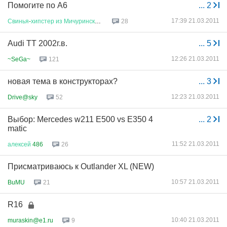
Помогите по А6
...
2
17:39 21.03.2011
Свинья
-
хипстер
из
Мичуринского
28
Audi TT 2002г.в.
...
5
12:26 21.03.2011
~SeGa~
121
новая тема в конструкторах?
...
3
12:23 21.03.2011
Drive@sky
52
Выбор: Mercedes w211 E500 vs E350 4
...
2
matic
11:52 21.03.2011
алексей
486
26
Присматриваюсь к Outlander XL (NEW)
10:57 21.03.2011
BuMU
21
R16
10:40 21.03.2011
muraskin@e1.ru
9