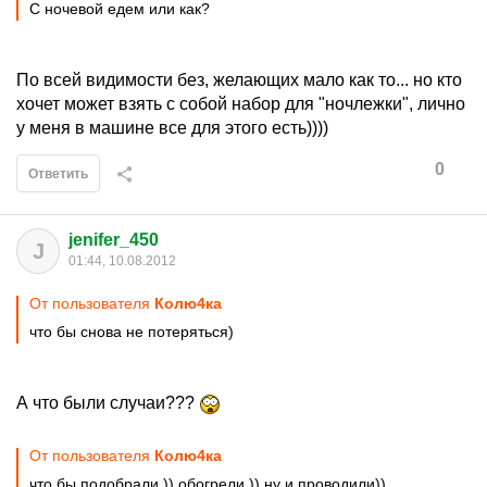
С ночевой едем или как?
По всей видимости без, желающих мало как то... но кто
хочет может взять с собой набор для "ночлежки", лично
у меня в машине все для этого есть))))
0
Ответить
jenifer_450
J
01:44, 10.08.2012
От пользователя
Колю4ка
что бы снова не потеряться)
А что были случаи???
От пользователя
Колю4ка
что бы подобрали )) обогрели )) ну и проводили))