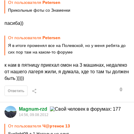
От пользователя
Petersen
Прикольные фоты со Знаменки
пасиба))
От пользователя
Petersen
Я в итоге променял все на Полевской, но у меня ребята до
сих пор там на каком-то форуме
к нам в пятницу приехал омон на 3 машинах, недалеко
от нашего лагеря жили, я думала, хде то там ты должен
быть )))))
0
Ответить
Magnum-rzd
14:56, 09.08.2012
От пользователя
Ч@ртенок 13
Sunlight09 + 1 Наталья не едут