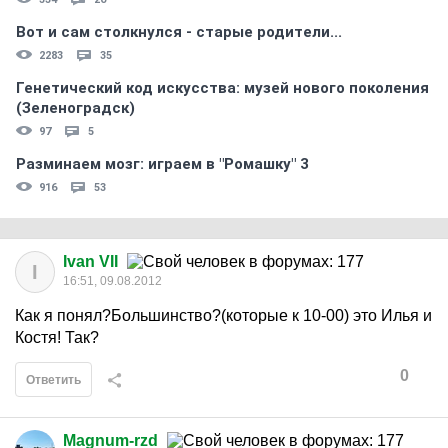
Вот и сам столкнулся - старые родители...
2283
35
Генетический код искусства: музей нового поколения
(Зеленоградск)
97
5
Разминаем мозг: играем в "Ромашку" 3
916
53
Ivan VII
I
16:51, 09.08.2012
Как я понял?Большинство?(которые к 10-00) это Илья и
Костя! Так?
0
Ответить
Magnum-rzd