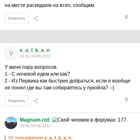
на месте раскидаем на всех, сообщим.
0
Ответить
v_u_l_k_a_n
V
20:40, 09.08.2012
У меня пару вопросов.
1 - С ночевой едем или как?
2 - Из Первика как быстрее добраться, если я вообще
не понял где вы там собираетесь у лукойла? :-)
0
Ответить
Magnum-rzd
20:49, 09.08.2012
От пользователя
v_u_l_k_a_n