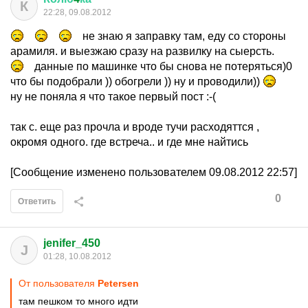
К
22:28, 09.08.2012
не знаю я заправку там, еду со стороны
арамиля. и выезжаю сразу на развилку на сыерсть.
данные по машинке что бы снова не потеряться)0
что бы подобрали )) обогрели )) ну и проводили))
ну не поняла я что такое первый пост :-(
так с. еще раз прочла и вроде тучи расходяттся ,
окромя одного. где встреча.. и где мне найтись
[Сообщение изменено пользователем 09.08.2012 22:57]
0
Ответить
jenifer_450
J
01:28, 10.08.2012
От пользователя
Petersen
там пешком то много идти