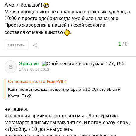
А чо, я большой!
Меня вообще никто не спрашивал во сколько удобно, а
10:00 я просто одобрил когда уже было назначено.
Просто жаворонки в нашей плохой экологии
составляют меньшинство
.
1
/
0
Ответить
Spica vir
S
17:03, 09.08.2012
От пользователя
# Ivan~VII #
Как я понял?Большинство?(которые к 10-00) это Илья и
Костя! Так?
нет. еще я.
и основная причина- это то, что мы к 9 к открытию
Мегамарта приезжаем закупиться. и потом сразу к вам,
к Лукойлу. к 10 должны успеть.
Закупиться в пятницу не вариант. уже пробовали