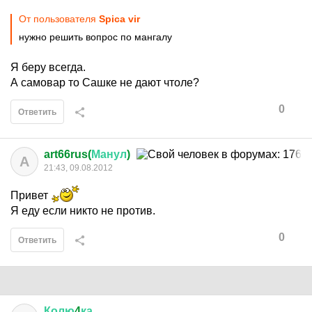
От пользователя
Spica vir
нужно решить вопрос по мангалу
Я беру всегда.
А самовар то Сашке не дают чтоле?
0
Ответить
art66rus(
Манул
)
A
21:43, 09.08.2012
Привет
Я еду если никто не против.
0
Ответить
Колю
4
ка