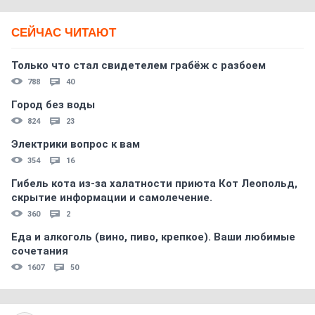
СЕЙЧАС ЧИТАЮТ
Только что стал свидетелем грабёж с разбоем
788
40
Город без воды
824
23
Электрики вопрос к вам
354
16
Гибель кота из-за халатности приюта Кот Леопольд,
скрытиe информации и самолечение.
360
2
Еда и алкоголь (вино, пиво, крепкое). Ваши любимые
сочетания
1607
50