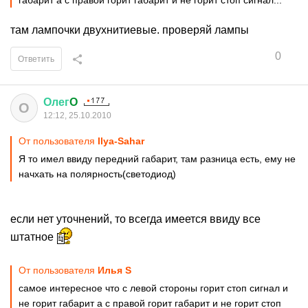
габарит а с правой горит габарит и не горит стоп сигнал...
там лампочки двухнитиевые. проверяй лампы
0
Ответить
Олег
O
О
12:12, 25.10.2010
От пользователя
Ilya-Sahar
Я то имел ввиду передний габарит, там разница есть, ему не
начхать на полярность(светодиод)
если нет уточнений, то всегда имеется ввиду все
штатное
От пользователя
Илья S
самое интересное что с левой стороны горит стоп сигнал и
не горит габарит а с правой горит габарит и не горит стоп