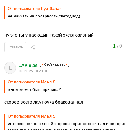
От пользователя
Ilya-Sahar
не начхать на полярность(светодиод)
ну это ты у нас одын такой эксклюзивный
1
/
0
Ответить
LAV'elas
L
10:19, 25.10.2010
От пользователя
Илья S
в чем может быть причина?
скорее всего лампочка бракованная.
От пользователя
Илья S
интересное что с левой стороны горит стоп сигнал и не горит