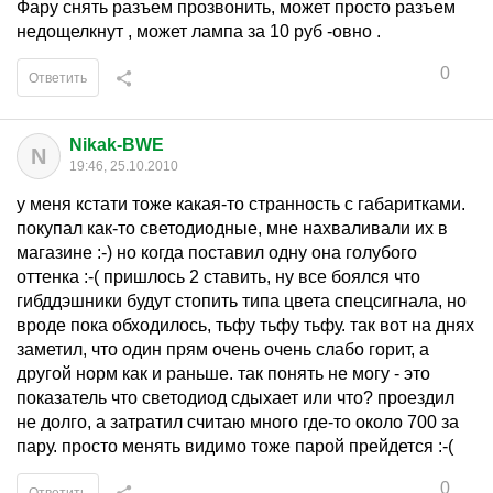
Фару снять разъем прозвонить, может просто разъем
недощелкнут , может лампа за 10 руб -овно .
0
Ответить
Nikak-BWE
N
19:46, 25.10.2010
у меня кстати тоже какая-то странность с габаритками.
покупал как-то светодиодные, мне нахваливали их в
магазине :-) но когда поставил одну она голубого
оттенка :-( пришлось 2 ставить, ну все боялся что
гибддэшники будут стопить типа цвета спецсигнала, но
вроде пока обходилось, тьфу тьфу тьфу. так вот на днях
заметил, что один прям очень очень слабо горит, а
другой норм как и раньше. так понять не могу - это
показатель что светодиод сдыхает или что? проездил
не долго, а затратил считаю много где-то около 700 за
пару. просто менять видимо тоже парой прейдется :-(
0