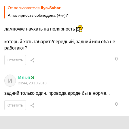
От пользователя
Ilya-Sahar
А полярность соблюдена (+и-)?
лампочке начхать на полярность
который хоть габарит?передний, задний или оба не
работают?
0
Ответить
Илья
S
И
23:44, 23.10.2010
задний только один, провода вроде бы в норме...
0
Ответить