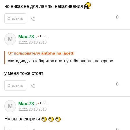
но никак не для лампы накаливания
0
Ответить
Max-73
M
11:22, 26.10.2010
От пользователя
antoha na lacetti
светодиоды в габаритах стоят у тебя одного, наверное
у меня тоже стоят
0
Ответить
Max-73
M
11:22, 26.10.2010
Ну вы электрики
0