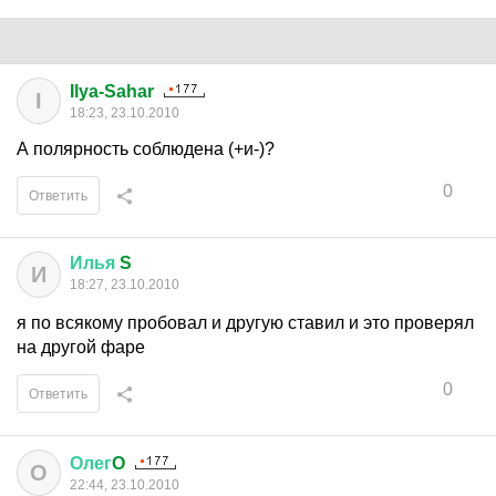
Ilya-Sahar
I
18:23, 23.10.2010
А полярность соблюдена (+и-)?
0
Ответить
Илья
S
И
18:27, 23.10.2010
я по всякому пробовал и другую ставил и это проверял
на другой фаре
0
Ответить
Олег
O
О
22:44, 23.10.2010