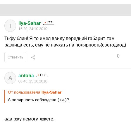
Ilya-Sahar
I
15:20, 24.10.2010
Тьфу блин! Я то имел ввиду передний габарит, там
разница есть, ему не начхать на полярность(светодиод)
0
Ответить
а
ntoh
а
А
08:46, 25.10.2010
От пользователя
Ilya-Sahar
А полярность соблюдена (+и-)?
ааа ржу немогу, жжете..