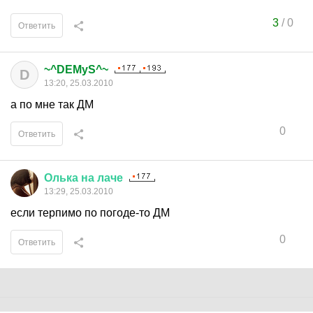
3
/
0
Ответить
~^DEMyS^~
D
13:20, 25.03.2010
а по мне так ДМ
0
Ответить
Олька
на
лаче
13:29, 25.03.2010
если терпимо по погоде-то ДМ
0
Ответить