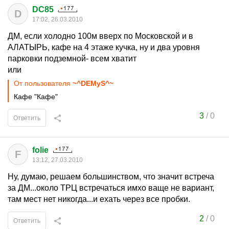
DC85
D
17:02, 26.03.2010
ДМ, если холодно 100м вверх по Московской и в
АЛАТЫРЬ, кафе на 4 этаже кучка, ну и два уровня
парковки подземной- всем хватит
или
От пользователя
~^DEMyS^~
Кафе "Кафе"
3
/
0
Ответить
folie
F
13:12, 27.03.2010
Ну, думаю, решаем большинством, что значит встреча
за ДМ...около ТРЦ встречаться имхо ваще не вариант,
там мест нет никогда...и ехать через все пробки.
2
/
0
Ответить