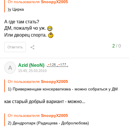
От пользователя
SnoopyX2005
)у Цирка
А где там стать?
ДМ, пожалуй чо уж.
Или дворец спорта.
2
/
0
Ответить
Azid (NeoN)
A
15:45, 25.03.2010
От пользователя
SnoopyX2005
1) Приверженцам консерватизма - можно собраться у ДМ
как старый добрый вариант - можно...
От пользователя
SnoopyX2005
2) Дендропарк (Радищева - Добролюбова)