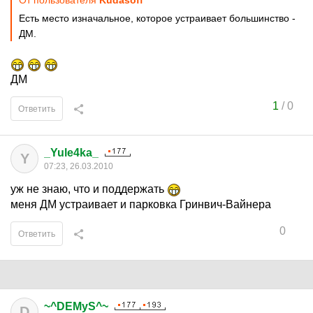
От пользователя
Kudasoff
Есть место изначальное, которое устраивает большинство -
ДМ.
ДМ
1
/
0
Ответить
_Yule4ka_
Y
07:23, 26.03.2010
уж не знаю, что и поддержать
меня ДМ устраивает и парковка Гринвич-Вайнера
0
Ответить
~^DEMyS^~
D