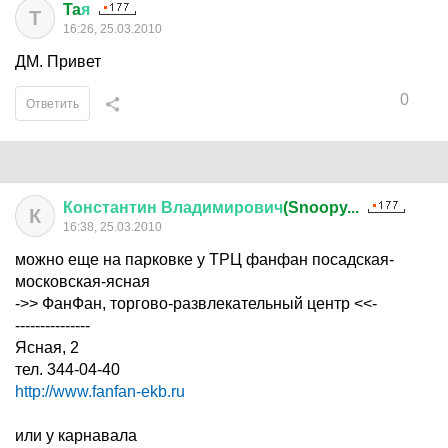
Ta
я
T
16:26, 25.03.2010
ДМ. Привет
0
Ответить
Константин
Владимирович
(Snoopy...
К
16:38, 25.03.2010
можно еще на парковке у ТРЦ фанфан посадская-
московская-ясная
->> ФанФан, торгово-развлекательный центр <<-
---------------
Ясная, 2
тел. 344-04-40
http://www.fanfan-ekb.ru
или у карнавала