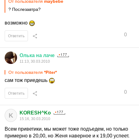
От пользователя
maybebe
? Послезавтра?
возможно
0
Ответить
Олька
на
лаче
11:13, 30.03.2010
От пользователя
*Piter*
сам тож приедешь
0
Ответить
KORESH^Ko
K
15:16, 30.03.2010
Всем приветики, мы может тоже подъедем, но только
примерно в 20,00, но Женя наверное и к 19,00 успеет.