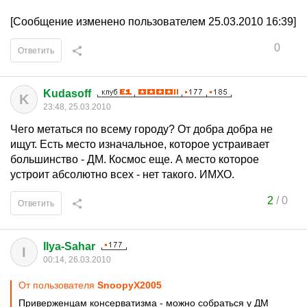
[Сообщение изменено пользователем 25.03.2010 16:39]
0
Ответить
Kudasoff
K
23:48, 25.03.2010
Чего метаться по всему городу? От добра добра не
ищут. Есть место изначальное, которое устраивает
большинство - ДМ. Космос еще. А место которое
устроит абсолютно всех - нет такого. ИМХО.
2
/
0
Ответить
Ilya-Sahar
I
00:14, 26.03.2010
От пользователя
SnoopyX2005
Приверженцам консерватизма - можно собраться у ДМ