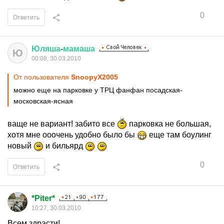
0
Ответить
Юляша
-
мамаша
Ю
00:08, 30.03.2010
От пользователя
SnoopyX2005
можно еще на парковке у ТРЦ фанфан посадская-
московская-ясная
ваще не вариант! забито все
парковка не большая,
хотя мне ооочень удобно было бы
еще там боулинг
новый
и бильярд
0
Ответить
*Piter*
10:27, 30.03.2010
Всем здрасти!