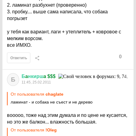
2. ламинат разбухнет (проверенно)
3. пробку.... выше сама написала, что собака
погрызет
у тебя как вариант, лаги + утеплитель + ковровое с
мелким ворсом.
все ИМХО.
0
Ответить
Б
a
нкирш
a $$$
Б
11:45, 25.02.2011
От пользователя
chaglate
ламинат - и собака не съест и не дерево
вооооо, тоже над этим думала и по цене не кусается,
но это же балкон... влажность большая.
От пользователя
!Oleg