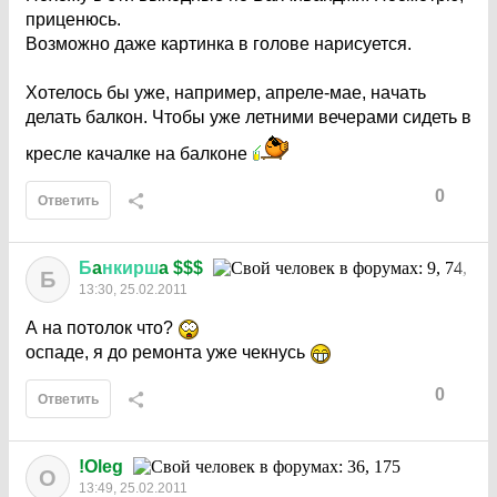
приценюсь.
Возможно даже картинка в голове нарисуется.
Хотелось бы уже, например, апреле-мае, начать
делать балкон. Чтобы уже летними вечерами сидеть в
кресле качалке на балконе
0
Ответить
Б
a
нкирш
a $$$
Б
13:30, 25.02.2011
А на потолок что?
оспаде, я до ремонта уже чекнусь
0
Ответить
!Oleg
O
13:49, 25.02.2011