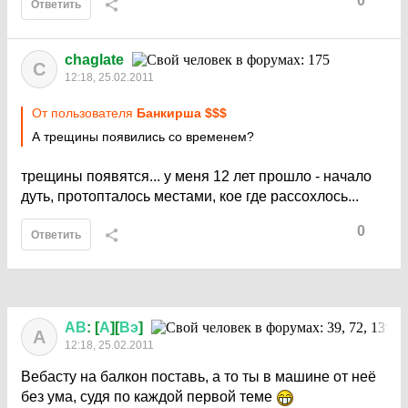
0
Ответить
chaglate
C
12:18, 25.02.2011
От пользователя
Бaнкиршa $$$
А трещины появились со временем?
трещины появятся... у меня 12 лет прошло - начало
дуть, протопталось местами, кое где рассохлось...
0
Ответить
АВ
: [
А
][
Вэ
]
А
12:18, 25.02.2011
Вебасту на балкон поставь, а то ты в машине от неё
без ума, судя по каждой первой теме