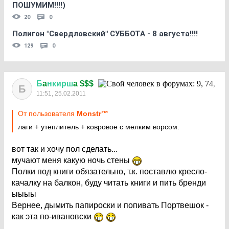
ПОШУМИМ!!!!)
20
0
Полигон "Свердловский" СУББОТА - 8 августа!!!!
129
0
Б
a
нкирш
a $$$
Б
11:51, 25.02.2011
От пользователя
Monstr™
лаги + утеплитель + ковровое с мелким ворсом.
вот так и хочу пол сделать...
мучают меня какую ночь стены
Полки под книги обязательно, т.к. поставлю кресло-
качалку на балкон, буду читать книги и пить бренди
ыыыы
Вернее, дымить папироски и попивать Портвешок -
как эта по-ивановски