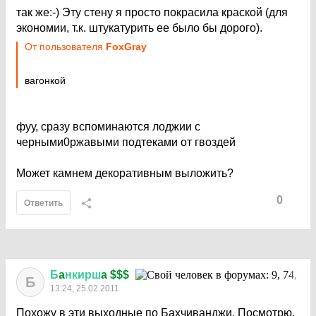
так же:-) Эту стену я просто покрасила краской (для
экономии, т.к. штукатурить ее было бы дорого).
От пользователя
FoxGray
вагонкой
фуу, сразу вспоминаются лоджии с
черными0ржавыми подтеками от гвоздей
Может камнем декоративным выложить?
0
Ответить
Б
a
нкирш
a $$$
Б
13:24, 25.02.2011
Похожу в эти выходные по Бахчиванджи. Посмотрю,