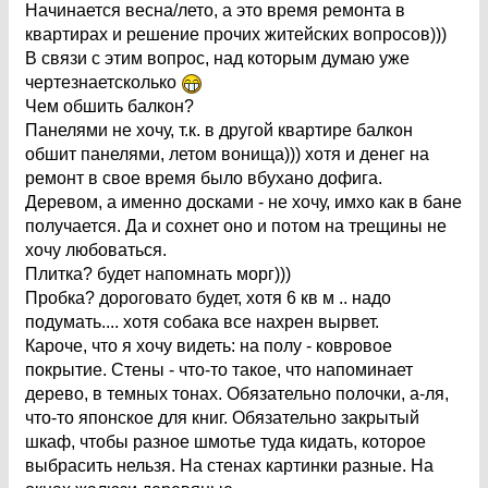
Начинается весна/лето, а это время ремонта в
квартирах и решение прочих житейских вопросов)))
В связи с этим вопрос, над которым думаю уже
чертезнаетсколько
Чем обшить балкон?
Панелями не хочу, т.к. в другой квартире балкон
обшит панелями, летом вонища))) хотя и денег на
ремонт в свое время было вбухано дофига.
Деревом, а именно досками - не хочу, имхо как в бане
получается. Да и сохнет оно и потом на трещины не
хочу любоваться.
Плитка? будет напомнать морг)))
Пробка? дороговато будет, хотя 6 кв м .. надо
подумать.... хотя собака все нахрен вырвет.
Кароче, что я хочу видеть: на полу - ковровое
покрытие. Стены - что-то такое, что напоминает
дерево, в темных тонах. Обязательно полочки, а-ля,
что-то японское для книг. Обязательно закрытый
шкаф, чтобы разное шмотье туда кидать, которое
выбрасить нельзя. На стенах картинки разные. На