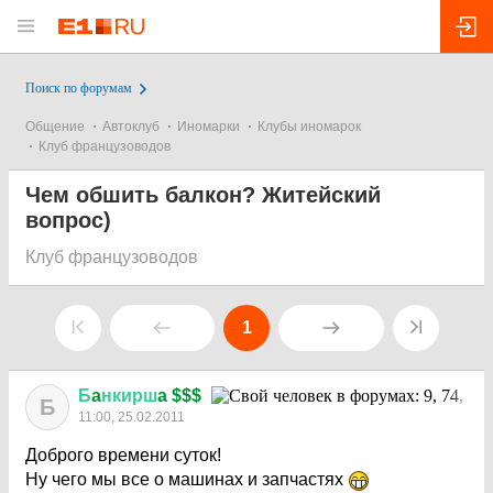
Поиск по форумам
Общение
Автоклуб
Иномарки
Клубы иномарок
Клуб французоводов
Чем обшить балкон? Житейский
вопрос)
Клуб французоводов
1
Б
a
нкирш
a $$$
Б
11:00, 25.02.2011
Доброго времени суток!
Ну чего мы все о машинах и запчастях