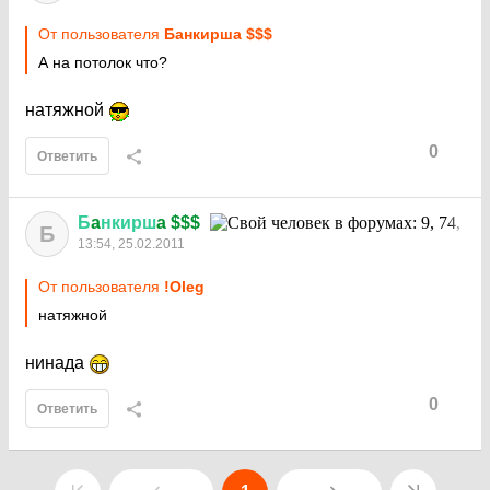
От пользователя
Бaнкиршa $$$
А на потолок что?
натяжной
0
Ответить
Б
a
нкирш
a $$$
Б
13:54, 25.02.2011
От пользователя
!Oleg
натяжной
нинада
0
Ответить