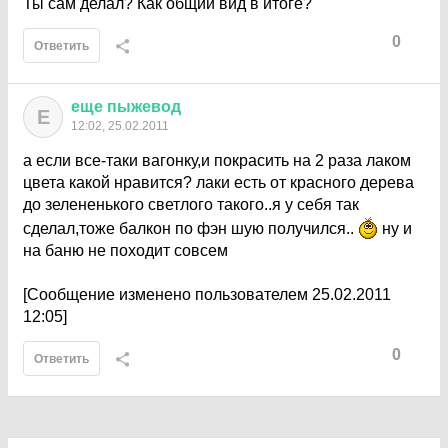
Ты сам делал? Как общий вид в итоге?
0
Ответить
еще
пыжевод
Е
12:02, 25.02.2011
а если все-таки вагонку,и покрасить на 2 раза лаком
цвета какой нравится? лаки есть от красного дерева
до зелененького светлого такого..я у себя так
сделал,тоже балкон по фэн шую получился..
ну и
на баню не походит совсем
[Сообщение изменено пользователем 25.02.2011
12:05]
0
Ответить