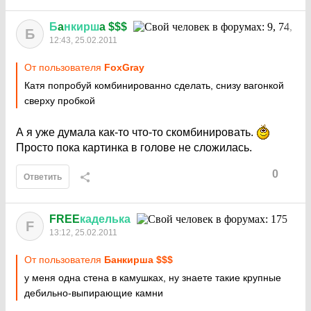
Б
a
нкирш
a $$$
Б
12:43, 25.02.2011
От пользователя
FoxGray
Катя попробуй комбинированно сделать, снизу вагонкой
сверху пробкой
А я уже думала как-то что-то скомбинировать.
Просто пока картинка в голове не сложилась.
0
Ответить
FREE
каделька
F
13:12, 25.02.2011
От пользователя
Бaнкиршa $$$
у меня одна стена в камушках, ну знаете такие крупные
дебильно-выпирающие камни