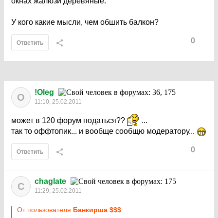
окнах жалюзи деревяные.
У кого какие мысли, чем обшить балкон?
0
Ответить
!Oleg
O
11:10, 25.02.2011
может в 120 форум податься??
...
так то оффтопик... и вообще сообщю модератору...
0
Ответить
chaglate
C
11:29, 25.02.2011
От пользователя
Бaнкиршa $$$