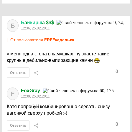
Б
a
нкирш
a $$$
Б
12:36, 25.02.2011
От пользователя
FREEкаделька
у меня одна стена в камушках, ну знаете такие
крупные дебильно-выпирающие камни
0
Ответить
FoxGray
F
12:39, 25.02.2011
Катя попробуй комбинированно сделать, снизу
вагонкой сверху пробкой :-)
0
Ответить