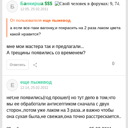
Б
a
нкирш
a $$$
Б
12:05, 25.02.2011
От пользователя
еще пыжевод
а если все-таки вагонку,и покрасить на 2 раза лаком цвета
какой нравится?
мне мои мастера так и предлагали...
А трещины появились со временем?
0
Ответить
еще
пыжевод
Е
12:14, 25.02.2011
нет,не появились(год прошел) но тут дело в том,что
мы ее обработали антисептиком сначала c двух
сторон.,потом уже лаком на 3 раза..и важно чтобы
она сухая была,не свежая,она точно расстрескается..