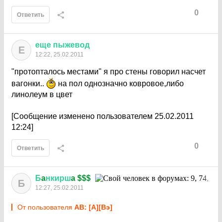
0
Ответить
еще
пыжевод
Е
12:22, 25.02.2011
"протопталось местами" я про стены говорил насчет
вагонки..
на пол однозначно ковровое,либо
линолеум в цвет
[Сообщение изменено пользователем 25.02.2011
12:24]
0
Ответить
Б
a
нкирш
a $$$
Б
12:27, 25.02.2011
От пользователя
АВ: [А][Вэ]