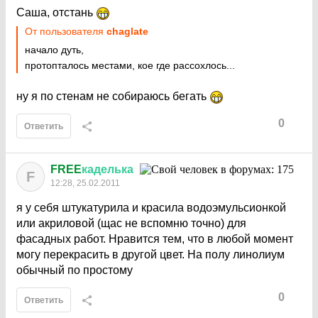
Саша, отстань
От пользователя
chaglate
начало дуть,
протопталось местами, кое где рассохлось...
ну я по стенам не собираюсь бегать
0
Ответить
FREE
каделька
F
12:28, 25.02.2011
я у себя штукатурила и красила водоэмульсионкой
или акриловой (щас не вспомню точно) для
фасадных работ. Нравится тем, что в любой момент
могу перекрасить в другой цвет. На полу линолиум
обычный по простому
0
Ответить