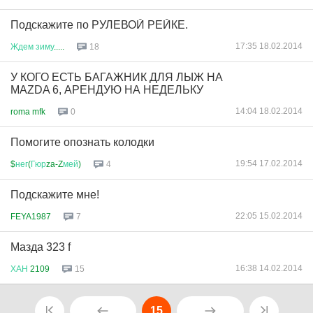
Подскажите по РУЛЕВОЙ РЕЙКЕ.
17:35 18.02.2014
Ждем
зиму
.....
18
У КОГО ЕСТЬ БАГАЖНИК ДЛЯ ЛЫЖ НА
MAZDA 6, АРЕНДУЮ НА НЕДЕЛЬКУ
14:04 18.02.2014
roma mfk
0
Помогите опознать колодки
19:54 17.02.2014
$
нег
(
Гюр
za-Z
мей
)
4
Подскажите мне!
22:05 15.02.2014
FEYA1987
7
Мазда 323 f
16:38 14.02.2014
ХАН
2109
15
15