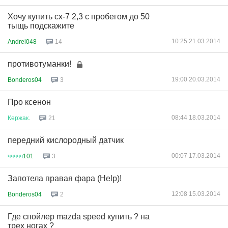
Хочу купить сх-7 2,3 с пробегом до 50
тыщь подскажите
10:25 21.03.2014
Andrei048
14
противотуманки!
19:00 20.03.2014
Bonderos04
3
Про ксенон
08:44 18.03.2014
Кержак
.
21
передний кислородный датчик
00:07 17.03.2014
ччччч
101
3
Запотела правая фара (Help)!
12:08 15.03.2014
Bonderos04
2
Где спойлер mazda speed купить ? на
трех ногах ?