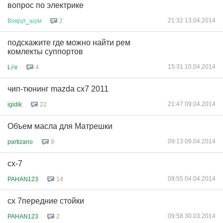
вопрос по электрике
21:32 13.04.2014
Вокруг
_
шум
2
подскажите где можно найти рем
комлекты суппортов
15:31 10.04.2014
L
ё
v
4
чип-тюнинг mazda cx7 2011
21:47 09.04.2014
igidik
22
Объем масла для Матрешки
09:13 09.04.2014
partizano
9
сх-7
09:55 04.04.2014
PAHAN123
14
сх 7передние стойки
09:58 30.03.2014
PAHAN123
2