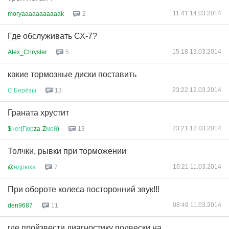
11:41 14.03.2014
moryaaaaaaaaaaak
2
Где обслуживать СХ-7?
15:18 13.03.2014
Alex_Chrysler
5
какие тормозные диски поставить
23:22 12.03.2014
С
Берёзы
13
Граната хрустит
23:21 12.03.2014
$
нег
(
Гюр
za-Z
мей
)
13
Толчки, рывки при торможении
16:21 11.03.2014
@
ндрюха
7
При обороте колеса посторонний звук!!!
08:49 11.03.2014
den9687
11
где пройзвести диагностику подвески на