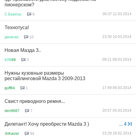
пионерском?
00:37 11.03.2014
С
Берёзы
8
Технотуса!
23:30 10.03.2014
диниска
10
Новая Мазда 3..
09:21 08.03.2014
КЛВ
88
3
Нужны кузовные размеры
рестайлинговой Mazda 3 2009-2013
17:49 06.03.2014
guff84
1
Свист приводного ремня...
20:57 05.03.2014
den9687
7
Дилетант! Хочу преобрести Mazda 3 )
...
4
23:29 28.02.2014
JnKaizer
94