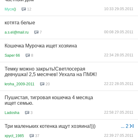
10:33 29.05.2011
Муся
()
12
котята белые
00:08 29.05.2011
a.s.el@mail.ru
7
Кошечка Мурочка ищет хозяина
22:34 28.05.2011
Saper 66
8
Темку можно закрыть!Светлосерая
девчушка! 2,5 месячев! Уехала на ПМЖ!
22:22 28.05.2011
kroha_2009-2011
20
Пушистая, тигровая кошечка 4 месяца
ищет семью.
22:58 27.05.2011
Ladosha
3
Три маленьких котенка ищут хозяина!)))
...
2
22:39 27.05.2011
xpyct_1985
37