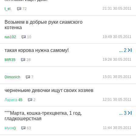
21:31 30.05.2011
t_el.
72
Возьмем в добрые руки сиамского
котенка
19:49 30.05.2011
rus102
10
такая корова нужна самому!
...
2
19:28 30.05.2011
MiR35
28
15:01 30.05.2011
Dimonich
7
черненькие девочки ищут своих хозяев
12:01 30.05.2011
Лариса
45
2
"""Марта, кошка-трехцветка, 1 год,
...
3
гладкошерстная
11:44 30.05.2011
Муся
()
63