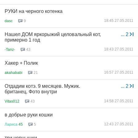
РУКИ на черного котенка
18:45 27.05.2011
dasc
9
Нашел ДОМ яркорыжий целовальный кот,
...
2
примерно 1 год
18:43 27.05.2011
-Tanz-
43
Хакер + Полик
16:57 27.05.2011
akahababi
21
Отдадим котэ. 9 месяцев. Мужик.
...
2
британец. Фото внутри
14:58 27.05.2011
Vitas012
43
в добрые руки кошки
12:43 27.05.2011
Лариса
45
5
три чернышки