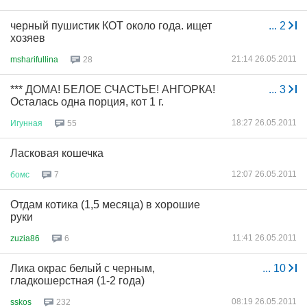
черный пушистик КОТ около года. ищет
...
2
хозяев
21:14 26.05.2011
msharifullina
28
*** ДОМА! БЕЛОЕ СЧАСТЬЕ! АНГОРКА!
...
3
Осталась одна порция, кот 1 г.
18:27 26.05.2011
Игунная
55
Ласковая кошечка
12:07 26.05.2011
бомс
7
Отдам котика (1,5 месяца) в хорошие
руки
11:41 26.05.2011
zuzia86
6
Лика окрас белый с черным,
...
10
гладкошерстная (1-2 года)
08:19 26.05.2011
sskos
232