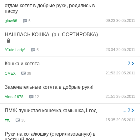
отдам котят в добрые руки, родились в
пасху
09:23 30.05.2011
glow88
5
НАШЛАСЬ КОШКА! (р-н СОРТИРОВКА)
23:34 29.05.2011
*Cute Lady*
5
Кошка и котята
...
2
21:53 29.05.2011
CMEX
39
Замечательные котята в добрые руки!
21:51 29.05.2011
Alena1678
12
ПМЖ пушистая кошечка,камышка,1 год
...
2
15:35 29.05.2011
##.
38
Руки на кота/кошку (стерилизованую) в
частный дом