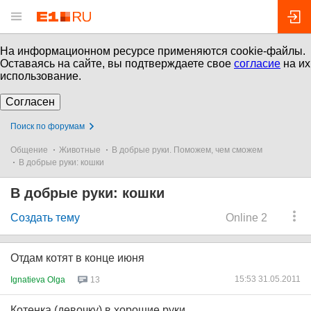
На информационном ресурсе применяются cookie-файлы.
Оставаясь на сайте, вы подтверждаете свое
согласие
на их
использование.
Согласен
Поиск по форумам
Общение
Животные
В добрые руки. Поможем, чем сможем
В добрые руки: кошки
В добрые руки: кошки
Создать тему
Online 2
Отдам котят в конце июня
15:53 31.05.2011
Ignatieva Olga
13
Котенка (девочку) в хорошие руки