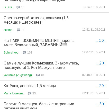
13:14 31.05.2011
is_Kra
10
Светло-серый котенок, кошечка (1,5
месяца) ищет хозяев
12:51 31.05.2011
sc
о
mp
11
На ПМЖ!! ВОЗЬМИТЕ МЕНЯ!!! парень,
...
5
4мес, бело-черный, ЗАБАВНЫЙ!!!!!
12:07 31.05.2011
Solnishkoo
103
Самые лучшие Коты/кошки. Знакомьтесь,
...
2
пожалуйста! 1. Кот Маркус, приме
02:48 31.05.2011
yaGizma (Zugzwang)
40
Котёнок, девочка, 1,5 месяца
...
2
02:11 31.05.2011
Maria Igorevna
33
Барсик! 9 месяцев, белый с тигровыми
...
3
пятнами ищет дом.