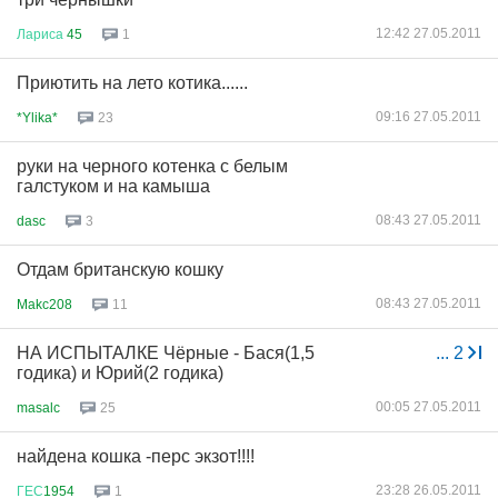
12:42 27.05.2011
Лариса
45
1
Приютить на лето котика......
09:16 27.05.2011
*Ylika*
23
руки на черного котенка с белым
галстуком и на камыша
08:43 27.05.2011
dasc
3
Отдам британскую кошку
08:43 27.05.2011
Makc208
11
НА ИСПЫТАЛКЕ Чёрные - Бася(1,5
...
2
годика) и Юрий(2 годика)
00:05 27.05.2011
masalc
25
найдена кошка -перс экзот!!!!
23:28 26.05.2011
ГЕС
1954
1