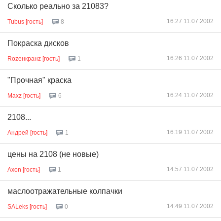
Сколько реально за 21083?
16:27 11.07.2002
Tubus [гость]
8
Покраска дисков
16:26 11.07.2002
Rozeнкранz [гость]
1
"Прочная" краска
16:24 11.07.2002
Maxz [гость]
6
2108...
16:19 11.07.2002
Андрей [гость]
1
цены на 2108 (не новые)
14:57 11.07.2002
Axon [гость]
1
маслоотражательные колпачки
14:49 11.07.2002
SALeks [гость]
0