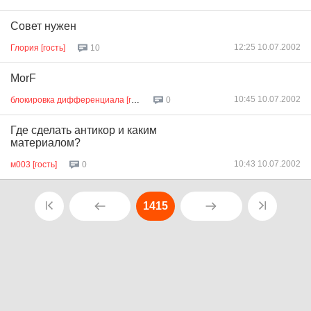
Совет нужен
12:25 10.07.2002
Глория [гость]
10
MorF
10:45 10.07.2002
блокировка дифференциала [гость]
0
Где сделать антикор и каким
материалом?
10:43 10.07.2002
м003 [гость]
0
1415