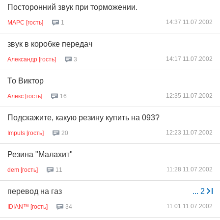
Посторонний звук при торможении.
14:37 11.07.2002
МАРС [гость]
1
звук в коробке передач
14:17 11.07.2002
Александр [гость]
3
То Виктор
12:35 11.07.2002
Алекс [гость]
16
Подскажите, какую резину купить на 093?
12:23 11.07.2002
Impuls [гость]
20
Резина "Малахит"
11:28 11.07.2002
dem [гость]
11
перевод на газ
...
2
11:01 11.07.2002
IDIAN™ [гость]
34