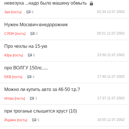
невезуха ...надо было машину обмыть
02:34 12.07.2002
Зая [гость]
6
Нужен Москвич-внедорожник
00:21 12.07.2002
СЛОН [гость]
0
Про чехлы на 15-ую
23:50 11.07.2002
Юра [гость]
6
про ВОЛГУ 150лс.....
17:40 11.07.2002
EKB [гость]
4
Можно ли купить авто за 46-50 т.р.?
17:37 11.07.2002
Игорь [гость]
3
при троганье слышится хруст (10)
16:55 11.07.2002
Йцукен [гость]
5