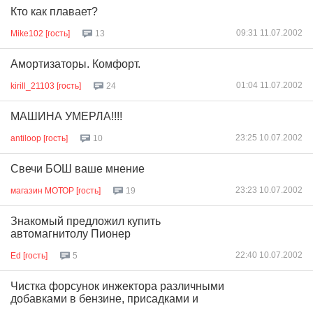
Кто как плавает?
09:31 11.07.2002
Mike102 [гость]
13
Амортизаторы. Комфорт.
01:04 11.07.2002
kirill_21103 [гость]
24
МАШИНА УМЕРЛА!!!!
23:25 10.07.2002
antiloop [гость]
10
Свечи БОШ ваше мнение
23:23 10.07.2002
магазин МОТОР [гость]
19
Знакомый предложил купить
автомагнитолу Пионер
22:40 10.07.2002
Ed [гость]
5
Чистка форсунок инжектора различными
добавками в бензине, присадками и