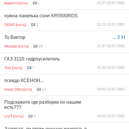
22:27 10.07.2002
КирилЧ [гость]
1
нужна панелька сони XR5500RDS
22:21 10.07.2002
DENIS [гость]
1
To Виктор
...
2
21:37 10.07.2002
Wrecker [гость]
29
ГАЗ 3110: гидроусилитель
21:20 10.07.2002
Troll [гость]
7
псевдо КСЕНОН...
19:43 10.07.2002
Алекс 099 [гость]
11
Подскажите где разборки по нашим
есть???
18:52 10.07.2002
LiViT [гость]
2
Заливать-ли промывочную жидкость в