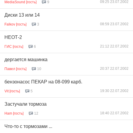
09:25 23.07.2002
MediaSound [гость]
9
Диски 13 или 14
08:59 23.07.2002
Falkov [гость]
3
НЕОТ-2
21:12 22.07.2002
ГИС [гость]
6
дергается машинка
20:37 22.07.2002
Павел [гость]
10
бензонасос ПЕКАР на 08-099 карб.
19:30 22.07.2002
Vit [гость]
5
Застучали тормоза
18:40 22.07.2002
Ham [гость]
12
Что-то с тормозами ...