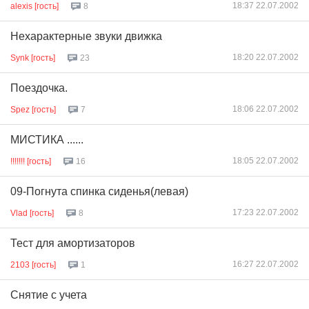
18:37 22.07.2002
alexis [гость]
8
Нехарактерные звуки движка
18:20 22.07.2002
Synk [гость]
23
Поездочка.
18:06 22.07.2002
Spez [гость]
7
МИСТИКА ......
18:05 22.07.2002
!!!!!!! [гость]
16
09-Погнута спинка сиденья(левая)
17:23 22.07.2002
Vlad [гость]
8
Тест для амортизаторов
16:27 22.07.2002
2103 [гость]
1
Снятие с учета