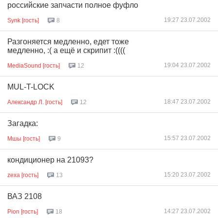
российские запчасти полное фуфло
19:27 23.07.2002
Synk [гость]
8
Разгоняется медленно, едет тоже
медленно, :( а ещё и скрипит :((((
19:04 23.07.2002
MediaSound [гость]
12
MUL-T-LOCK
18:47 23.07.2002
Александр Л. [гость]
12
Загадка:
15:57 23.07.2002
Мшы [гость]
9
кондиционер на 21093?
15:20 23.07.2002
zexa [гость]
13
ВАЗ 2108
14:27 23.07.2002
Pion [гость]
18