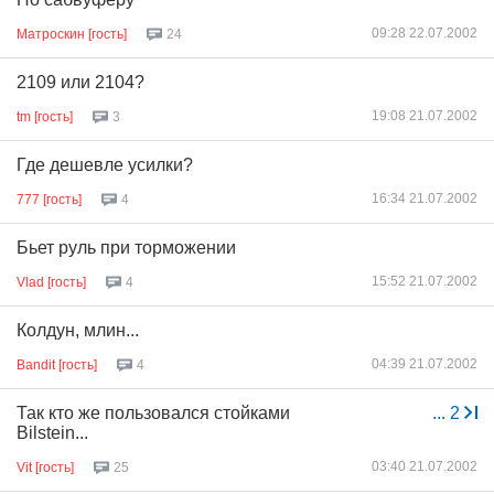
09:28 22.07.2002
Матроскин [гость]
24
2109 или 2104?
19:08 21.07.2002
tm [гость]
3
Где дешевле усилки?
16:34 21.07.2002
777 [гость]
4
Бьет руль при торможении
15:52 21.07.2002
Vlad [гость]
4
Колдун, млин...
04:39 21.07.2002
Bandit [гость]
4
Так кто же пользовался стойками
...
2
Bilstein...
03:40 21.07.2002
Vit [гость]
25