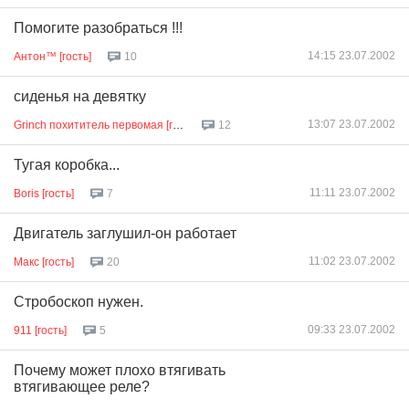
Помогите разобраться !!!
14:15 23.07.2002
Антон™ [гость]
10
сиденья на девятку
13:07 23.07.2002
Grinch похититель первомая [гость]
12
Тугая коробка...
11:11 23.07.2002
Boris [гость]
7
Двигатель заглушил-он работает
11:02 23.07.2002
Макс [гость]
20
Стробоскоп нужен.
09:33 23.07.2002
911 [гость]
5
Почему может плохо втягивать
втягивающее реле?