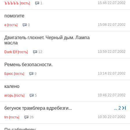
15:46 22.07.2002
ЪЪЪЪЪ [гость]
1
помогите
15:08 22.07.2002
е [гость]
0
Двигатель глохнет. Черный дым. Лампа
масла
13:59 22.07.2002
Dark Elf [гость]
12
Ремень безопасности.
13:14 22.07.2002
Брюс [гость]
9
калено
10:46 22.07.2002
игорь [гость]
5
бегунок трамблера вдребезги...
...
2
10:30 22.07.2002
tm [гость]
26
По сабвуферу