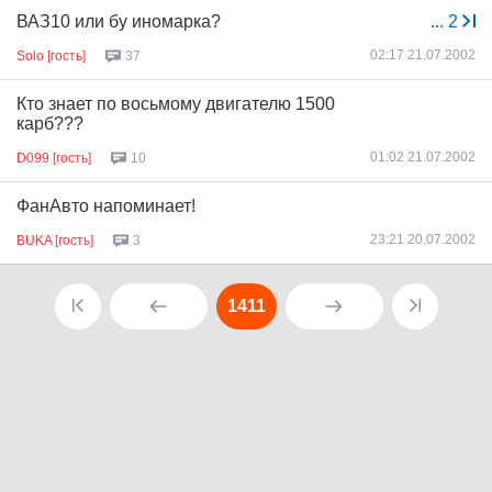
ВАЗ10 или бу иномарка?
...
2
02:17 21.07.2002
Solo [гость]
37
Кто знает по восьмому двигателю 1500
карб???
01:02 21.07.2002
D099 [гость]
10
ФанАвто напоминает!
23:21 20.07.2002
BUKA [гость]
3
1411