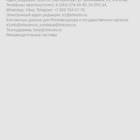
Адрес редакции: 620014, Екатеринбург, ул. Шейнкмана, 10, 3-й этаж,
Телефоны (круглосуточно): 8 (343) 379-49-95, 34-555-34,
WhatsApp, Viber, Telegram: +7 909 704-57-70
Электронный адрес редакции:
e1@shkulev.ru
Контактные данные для Роскомнадзора и государственных органов:
e1info@shkulev.ru
,
juristekat@shkulev.ru
Техподдержка:
help@shkulev.ru
Рекомендательные системы