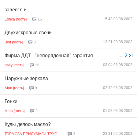
завелся и.......
15:43 03.08.2002
Eshca [гость]
15
Двухискровые свечи
13:21 03.08.2002
Bolt [гость]
0
Фирма ДДТ - "непорядочная" гарантия
...
2
03:04 03.08.2002
galiy [гость]
36
Наружные зеркала
02:42 03.08.2002
Stan [гость]
9
Гонки
01:58 03.08.2002
Miha [гость]
3
Куды делось масло?
23:31 02.08.2002
ТОРМОЗА ПРИДУМАЛИ ТРУСЫ [гость]
3