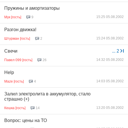
Пружины и амортизаторы
15:25 05.08.2002
Мук [гость]
9
Разгон движка!
15:24 05.08.2002
Штурман [гость]
2
Свечи
...
2
14:32 05.08.2002
Павел 099 [гость]
26
Help
14:03 05.08.2002
Maze [гость]
4
Залил электролита в аккумулятор, стало
страшно (+)
13:20 05.08.2002
Кешка [гость]
14
Вопрос: цены на ТО