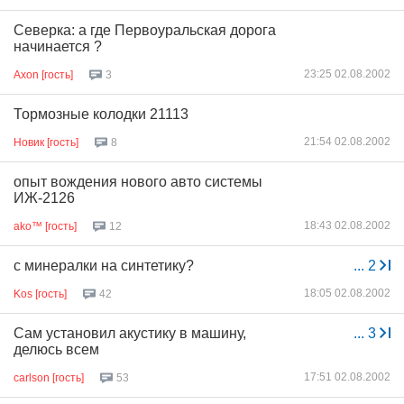
Северка: а где Первоуральская дорога
начинается ?
23:25 02.08.2002
Axon [гость]
3
Тормозные колодки 21113
21:54 02.08.2002
Новик [гость]
8
опыт вождения нового авто системы
ИЖ-2126
18:43 02.08.2002
ako™ [гость]
12
с минералки на синтетику?
...
2
18:05 02.08.2002
Kos [гость]
42
Сам установил акустику в машину,
...
3
делюсь всем
17:51 02.08.2002
carlson [гость]
53