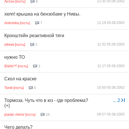
12:35 05.08.2002
Антон [гость]
8
хелп! крышка на бензобаке у Нивы.
12:19 05.08.2002
Antoshka [гость]
7
Кронштейн реактивной тяги
11:32 05.08.2002
efreek [гость]
2
нужно ТО
11:17 05.08.2002
IDIAN™ [гость]
3
Скол на краске
10:50 05.08.2002
Tonik [гость]
6
Тормоза. Чуть что в юз - где проблема?
...
2
(+)
09:27 05.08.2002
plastic mirror [гость]
26
Чего делать?