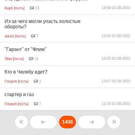
13:58 02.08.2002
Карб [гость]
15
Из-за чего могли упасть холостые
обороты?
13:42 02.08.2002
alexis [гость]
7
"Гарант" от "Флим"
13:25 02.08.2002
Stan [гость]
11
Кто в Челябу едет?
13:07 02.08.2002
Глория [гость]
1
стартер и газ
12:35 02.08.2002
Глория [гость]
7
1406