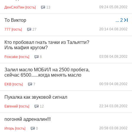
09:24 05.08.2002
ДенСяоПин [гость]
13
То Виктор
...
2
20:14 04.08.2002
777 [гость]
27
Кто пробовал гнать тачки из Тальятти?
Иль мафия кругом?
03:08 04.08.2002
Foxcake [гость]
8
Залил масло МОБИЛ на 2500 пробега,
сейчас 6500......когда менять масло
00:59 04.08.2002
EKB [гость]
7
Пукалка как звуковой сигнал
22:34 03.08.2002
Евгений [гость]
12
погоняй адреналин!!!
20:58 03.08.2002
Игорь [гость]
0