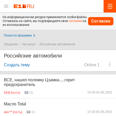
На информационном ресурсе применяются cookie-файлы.
Согласен
Оставаясь на сайте, вы подтверждаете свое
согласие
на
их использование.
Поиск по форумам
Общение
Автоклуб
Российские автомобили
Российские автомобили
Создать тему
Online 1
ВСЕ, нашел поломку Цзамка.....горит
предохранитель
16:39 05.08.2002
EKB [гость]
15
Масло Total
15:30 05.08.2002
ako™ [гость]
13