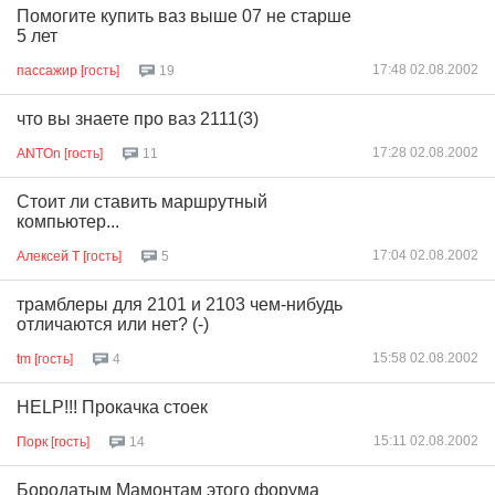
Помогите купить ваз выше 07 не старше
5 лет
17:48 02.08.2002
пассажир [гость]
19
что вы знаете про ваз 2111(3)
17:28 02.08.2002
ANTOn [гость]
11
Стоит ли ставить маршрутный
компьютер...
17:04 02.08.2002
Алексей Т [гость]
5
трамблеры для 2101 и 2103 чем-нибудь
отличаются или нет? (-)
15:58 02.08.2002
tm [гость]
4
HELP!!! Прокачка стоек
15:11 02.08.2002
Порк [гость]
14
Бородатым Мамонтам этого форума