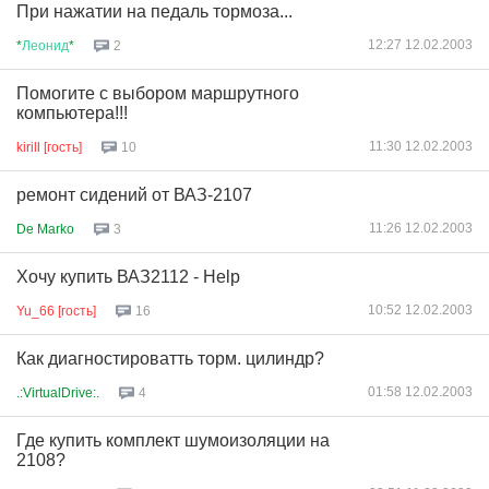
При нажатии на педаль тормоза...
12:27 12.02.2003
*
Леонид
*
2
Помогите с выбором маршрутного
компьютера!!!
11:30 12.02.2003
kirill [гость]
10
ремонт сидений от ВАЗ-2107
11:26 12.02.2003
De Marko
3
Хочу купить ВАЗ2112 - Help
10:52 12.02.2003
Yu_66 [гость]
16
Как диагностироватть торм. цилиндр?
01:58 12.02.2003
.:VirtualDrive:.
4
Где купить комплект шумоизоляции на
2108?