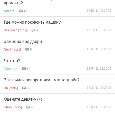
промыть?
16:52 11.02.2003
SVLord
11
Где можно покрасить машину
16:18 11.02.2003
Shadow7 [гость]
4
Замок на вод двери
13:57 11.02.2003
Nevil [гость]
5
Что это?
13:54 11.02.2003
*
Леонид
*
14
Заглючили поворотники....что за трабл?
13:21 11.02.2003
НК [гость]
3
Оцените девятку (+)
12:53 11.02.2003
viteek [гость]
4