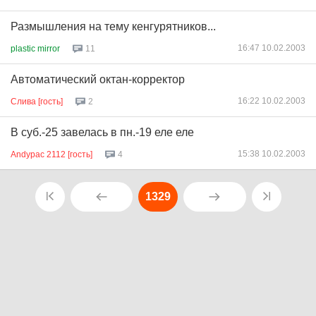
Размышления на тему кенгурятников...
16:47 10.02.2003
plastic mirror
11
Автоматический октан-корректор
16:22 10.02.2003
Слива [гость]
2
В суб.-25 завелась в пн.-19 еле еле
15:38 10.02.2003
Andypac 2112 [гость]
4
1329