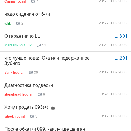
23:51 11.02.2003
Слива [гость]
4
надо сидения от 6-ки
20:56 11.02.2003
tolik
2
О гарантии to LL
...
3
20:21 11.02.2003
Магазин
МОТОР
52
что лучше новая Ока или подержанное
...
2
Зубило
20:06 11.02.2003
Synk [гость]
30
Диагностика подвески
19:57 11.02.2003
stonehead [гость]
6
Хочу продать 093(+)
19:36 11.02.2003
viteek [гость]
3
После обкатки 099, как лучше двиган