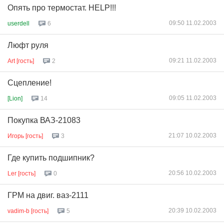
Опять про термостат. HELP!!!
09:50 11.02.2003
userdell
6
Люфт руля
09:21 11.02.2003
Art [гость]
2
Сцепление!
09:05 11.02.2003
[Lion]
14
Покупка ВАЗ-21083
21:07 10.02.2003
Игорь [гость]
3
Где купить подшипник?
20:56 10.02.2003
Ler [гость]
0
ГРМ на двиг. ваз-2111
20:39 10.02.2003
vadim-b [гость]
5